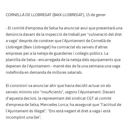
CORNELLÀ DE LLOBREGAT (BAIX LLOBREGAT), 15 de gener
- El comitè d'empresa de Selsa ha anunciat avui que presentarà una
denúncia davant de la inspecció de treball per "vulneració del dret
a vaga" després de conèixer que l'Ajuntament de Cornellà de
Llobregat (Baix Llobregat) ha contractat els serveis d'altres
empreses per a la neteja de guarderies i col·legis públics. La
plantilla de Selsa --encarregada de la neteja dels equipaments que
depenen de l'Ajuntament-- manté des de fa una setmana una vaga
indefinida en demanda de millores salarials.
El consistori va anunciar ahir que havia decidit actuar on els
serveis mínims són "insuficients", segons l'Ajuntament. Davant
d'aquesta decisió, la representant del sindicat CGT al comitè
d'empresa de Selsa, Mercedes Lorca, ha assegurat que "l'actitud de
l'Ajuntament és il·legal". "Ens està negant el dret a vaga i està
incomplint una llei",