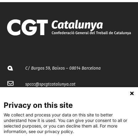
C/ Burgos 59, Baixos – 08014 Barcelona
spccc@
spcgtcatalunya.cat
935 120 481
Privacy on this site
We collect and process your data on this site to better
@CGTCatalunya
understand how it is used. You can give your consent to all or
selected purposes, or you can decline them all. For more
cgtcatalunya
information, see our privacy policy.