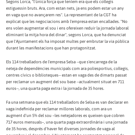
Segons Lorca, "l'única força que teníem era que els col·legis
estiguessin bruts. Ara, com estan nets, ja ens podem estar un any
en vaga que no avançarem res". La representant de la CGT ha
explicat que les negociacions amb l'empresa estan encallades. "No
ens volen augmentar el sou i ens ofereixen reduir la jornada laboral
eliminant la mitja hora del dinar", segons Lorca, que ha denunciat
que l'Ajuntament els ha imposat multes per embrutar la via pública
durant les manifestacions que han protagonitzat.
Els 114 treballadors de l'empresa Selsa --que s'encarrega de la
neteja de dependències municipals com ara poliesportius, col·legis,
centres cívics o biblioteques-- estan en vaga des de dimarts passat
per reclamar un augment del sou base --actualment situat en 711
euros--, una quarta paga extra i la jornada de 35 hores.
Fa una setmana que els 114 treballadors de Selsa es van declarar en
vaga indefinida per reclamar millores laborals, com ara un
augment d'un 5% del sou –les netejadores es queixen que cobren
717 euros mensuals–, una quarta paga extraordinària i una jornada
de 35 hores, després d'haver fet diverses jornades de vaga al