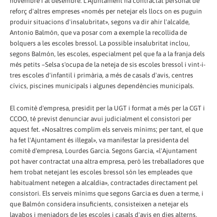
novembre i al desembre. L'Ajuntament ha contractat personal de
reforç d'altres empreses «només per netejar els llocs on es puguin
produir situacions d'insalubritat», segons va dir ahir l'alcalde,
Antonio Balmón, que va posar com a exemple la recollida de
bolquers a les escoles bressol. La possible insalubritat inclou,
segons Balmón, les escoles, especialment pel que fa a la franja dels
més petits –Selsa s'ocupa de la neteja de sis escoles bressol i vint-i-
tres escoles d'infantil i primària, a més de casals d'avis, centres
cívics, piscines municipals i algunes dependències municipals.
El comitè d'empresa, presidit per la UGT i format a més per la CGT i
CCOO, té previst denunciar avui judicialment el consistori per
aquest fet. «Nosaltres complim els serveis mínims; per tant, el que
ha fet l'Ajuntament és il·legal», va manifestar la presidenta del
comitè d'empresa, Lourdes Garcia. Segons Garcia, «l'Ajuntament
pot haver contractat una altra empresa, però les treballadores que
hem trobat netejant les escoles bressol són les empleades que
habitualment netegen a alcaldia», contractades directament pel
consistori. Els serveis mínims que segons Garcia es duen a terme, i
que Balmón considera insuficients, consisteixen a netejar els
lavabos i menjadors de les escoles i casals d'avis en dies alterns,