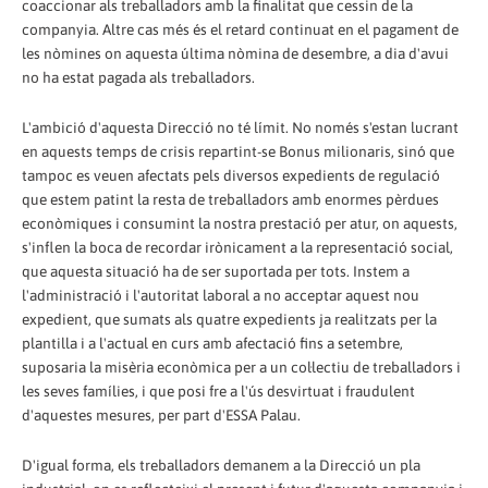
coaccionar als treballadors amb la finalitat que cessin de la
companyia. Altre cas més és el retard continuat en el pagament de
les nòmines on aquesta última nòmina de desembre, a dia d'avui
no ha estat pagada als treballadors.
L'ambició d'aquesta Direcció no té límit. No només s'estan lucrant
en aquests temps de crisis repartint-se Bonus milionaris, sinó que
tampoc es veuen afectats pels diversos expedients de regulació
que estem patint la resta de treballadors amb enormes pèrdues
econòmiques i consumint la nostra prestació per atur, on aquests,
s'inflen la boca de recordar irònicament a la representació social,
que aquesta situació ha de ser suportada per tots. Instem a
l'administració i l'autoritat laboral a no acceptar aquest nou
expedient, que sumats als quatre expedients ja realitzats per la
plantilla i a l'actual en curs amb afectació fins a setembre,
suposaria la misèria econòmica per a un col·lectiu de treballadors i
les seves famílies, i que posi fre a l'ús desvirtuat i fraudulent
d'aquestes mesures, per part d'ESSA Palau.
D'igual forma, els treballadors demanem a la Direcció un pla