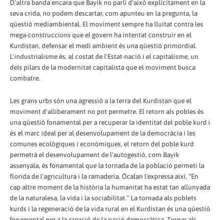
D'altra banda encara que Bayik no parli d'això explícitament en la
seva crida, no podem descartar, com apunteu en la pregunta, la
qüestió mediambiental. El moviment sempre ha lluitat contra les
mega-construccions que el govern ha intentat construir en el
Kurdistan, defensar el medi ambient és una qüestió primordial.
L'industrialisme és, al costat de l'Estat-nació i el capitalisme, un
dels pilars de la modernitat capitalista que el moviment busca
combatre.
Les grans urbs són una agressió a la terra del Kurdistan que el
moviment d'alliberament no pot permetre. El retorn als pobles és
una qüestió fonamental per a recuperar la identitat del poble kurd i
és el marc ideal per al desenvolupament de la democràcia i les
comunes ecològiques i econòmiques, el retorn del poble kurd
permetrà el desenvolupament de l'autogestió, com Bayik
assenyala, és fonamental que la tornada de la població permeti la
florida de l'agricultura i la ramaderia. Öcalan l'expressa així, “En
cap altre moment de la història la humanitat ha estat tan allunyada
de la naturalesa, la vida i la sociabilitat.” La tornada als poblets
kurds i la regeneració de la vida rural en el Kurdistan és una qüestió
fonamental per a la creació de la nació democràtica. Tornar als