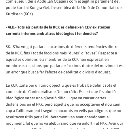
com el seu líder a Abdullah Öcalan i com el legítim parlament del
poble kurd al Kongra-Gel, l'assemblea de la Unió de Comunitats del
Kurdistan (KCK).
-
ALB.- Tots els partits de la KCK es defineixen CD? existeixen
corrents internes amb altres ideologies i tendències?
SK.- S'ha volgut parlar en ocasions de diferents tendències dintre
de la KCK, fins i tot de faccions més “dures” o “toves”. Respecte a
aquestes opinions, els membres de la KCK han expressat en
nombroses ocasions que parlar de faccions dintre del moviment és
un error que busca fer l'efecte de debilitat o divisió d'aquest.
La KCK lluita per un únic objectiu que es troba bé definit sota el
concepte de Confederalisme Democràtic. És cert que l'evolució
ideològica va ser una qüestió difícil i que va causar certes
distensions en el PKK, però aquells que no acceptaven el nou camí
cap a l'alliberament i seguien ancorats en vells paradigmes que no
resultaven útils per a l'alliberament van anar abandonant el
moviment, fet que no va afeblir sinó que va enfortir al PKK. Avui qui