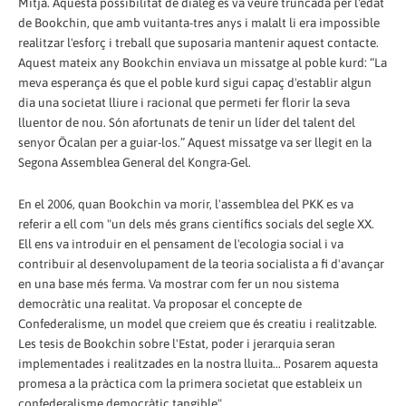
Mitjà. Aquesta possibilitat de diàleg es va veure truncada per l'edat
de Bookchin, que amb vuitanta-tres anys i malalt li era impossible
realitzar l'esforç i treball que suposaria mantenir aquest contacte.
Aquest mateix any Bookchin enviava un missatge al poble kurd: “La
meva esperança és que el poble kurd sigui capaç d'establir algun
dia una societat lliure i racional que permeti fer florir la seva
lluentor de nou. Són afortunats de tenir un líder del talent del
senyor Öcalan per a guiar-los.” Aquest missatge va ser llegit en la
Segona Assemblea General del Kongra-Gel.
En el 2006, quan Bookchin va morir, l'assemblea del PKK es va
referir a ell com "un dels més grans científics socials del segle XX.
Ell ens va introduir en el pensament de l'ecologia social i va
contribuir al desenvolupament de la teoria socialista a fi d'avançar
en una base més ferma. Va mostrar com fer un nou sistema
democràtic una realitat. Va proposar el concepte de
Confederalisme, un model que creiem que és creatiu i realitzable.
Les tesis de Bookchin sobre l'Estat, poder i jerarquia seran
implementades i realitzades en la nostra lluita... Posarem aquesta
promesa a la pràctica com la primera societat que estableix un
confederalisme democràtic tangible".