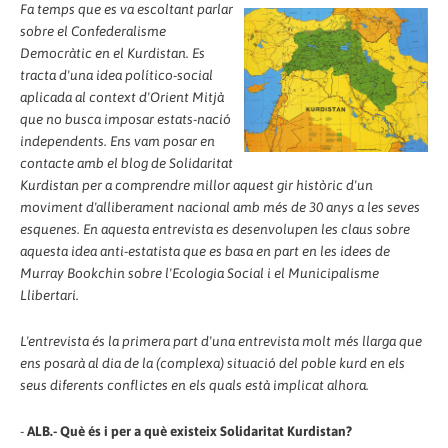
Fa temps que es va escoltant parlar
sobre el Confederalisme
Democràtic en el Kurdistan. Es
tracta d'una idea político-social
aplicada al context d'Orient Mitjà
que no busca imposar estats-nació
independents. Ens vam posar en
contacte amb el blog de Solidaritat
Kurdistan per a comprendre millor aquest gir històric d'un
moviment d'alliberament nacional amb més de 30 anys a les seves
esquenes. En aquesta entrevista es desenvolupen les claus sobre
aquesta idea anti-estatista que es basa en part en les idees de
Murray Bookchin sobre l'Ecologia Social i el Municipalisme
Llibertari.
L'entrevista és la primera part d'una entrevista molt més llarga que
ens posarà al dia de la (complexa) situació del poble kurd en els
seus diferents conflictes en els quals està implicat alhora.
-
ALB.- Què és i per a què existeix Solidaritat Kurdistan?