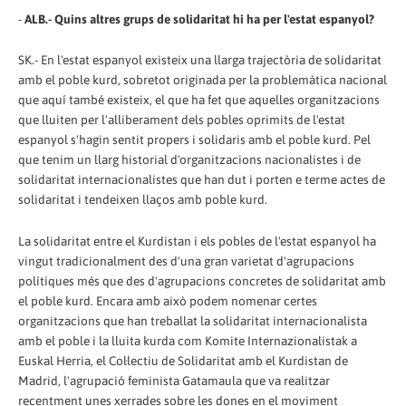
-
ALB.- Quins altres grups de solidaritat hi ha per l'estat espanyol?
SK.- En l'estat espanyol existeix una llarga trajectòria de solidaritat
amb el poble kurd, sobretot originada per la problemàtica nacional
que aquí també existeix, el que ha fet que aquelles organitzacions
que lluiten per l'alliberament dels pobles oprimits de l'estat
espanyol s'hagin sentit propers i solidaris amb el poble kurd. Pel
que tenim un llarg historial d'organitzacions nacionalistes i de
solidaritat internacionalistes que han dut i porten e terme actes de
solidaritat i tendeixen llaços amb poble kurd.
La solidaritat entre el Kurdistan i els pobles de l'estat espanyol ha
vingut tradicionalment des d'una gran varietat d'agrupacions
polítiques més que des d'agrupacions concretes de solidaritat amb
el poble kurd. Encara amb això podem nomenar certes
organitzacions que han treballat la solidaritat internacionalista
amb el poble i la lluita kurda com Komite Internazionalistak a
Euskal Herria, el Col·lectiu de Solidaritat amb el Kurdistan de
Madrid, l'agrupació feminista Gatamaula que va realitzar
recentment unes xerrades sobre les dones en el moviment