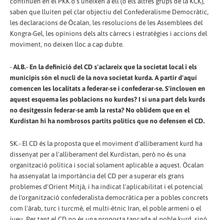
continuen en el PKK o s'uneixen a ell (o els altres grups de la KCK),
saben que lluiten pel clar objectiu del Confederalisme Democràtic,
les declaracions de Öcalan, les resolucions de les Assemblees del
Kongra-Gel, les opinions dels alts càrrecs i estratègies i accions del
moviment, no deixen lloc a cap dubte.
-
ALB.- En la definició del CD s'aclareix que la societat local i els
municipis són el nucli de la nova societat kurda. A partir d'aquí
comencen les localitats a federar-se i confederar-se. S'inclouen en
aquest esquema les poblacions no kurdes? I si una part dels kurds
no desitgessin federar-se amb la resta? No oblidem que en el
Kurdistan hi ha nombrosos partits polítics que no defensen el CD.
SK.- El CD és la proposta que el moviment d'alliberament kurd ha
dissenyat per a l'alliberament del Kurdistan, però no és una
organització política i social solament aplicable a aquest. Öcalan
ha assenyalat la importància del CD per a superar els grans
problemes d'Orient Mitjà, i ha indicat l'aplicabilitat i el potencial
de l'organització confederalista democràtica per a pobles concrets
com l'àrab, turc i turcmè, el multi-ètnic Iran, el poble armeni o el
jueu. Per tant el CD no és una proposta tancada al poble kurd, sinó