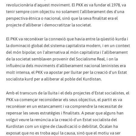
revolucionària d'aquest moviment. El PKK es va fundar el 1978, va
tenir sempre com objectiu no solament l'alliberament des d'una
perspectiva ètnica o nacional, sinó que la seva finalitat era el
projecte d'alliberar i democratitzar la societat.
El PKK va reconèixer la connexió que havia entre la qüestió kurda i
la dominació global del sistema capitalista modern, i en un context
del món bipolar, on l'alternativa al món capitalista i l'alliberament
de la societat semblaven provenir del Socialisme Real, i on la
influència dels moviments d'alliberament nacional leninistes era
molt intensa, el PKK va apostar per lluitar per la creació d'un Estat
socialista kurd per a alliberar al poble del Kurdistan.
Amb el transcurs de la lluita i el dels projectes d'Estat socialistes, el
PKK va començar reconsiderar els seus objectius, el partit es va
reconèixer en un estancament i va comprendre la necessitat de
repensar les seves estratègies i finalitats. A pesar que alguns han
volgut veure la renúncia a la creació d'un Estat socialista del
Kurdistan com un signe de claudicació o debilitat, Öcalan ha
exposat que no es troba aquí la causa, sinó que el motiu va ser