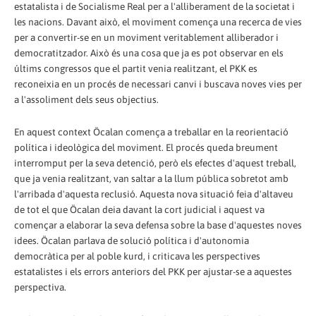
estatalista i de Socialisme Real per a l'alliberament de la societat i
les nacions. Davant això, el moviment comença una recerca de vies
per a convertir-se en un moviment veritablement alliberador i
democratitzador. Això és una cosa que ja es pot observar en els
últims congressos que el partit venia realitzant, el PKK es
reconeixia en un procés de necessari canvi i buscava noves vies per
a l'assoliment dels seus objectius.
En aquest context Öcalan comença a treballar en la reorientació
política i ideològica del moviment. El procés queda breument
interromput per la seva detenció, però els efectes d'aquest treball,
que ja venia realitzant, van saltar a la llum pública sobretot amb
l'arribada d'aquesta reclusió. Aquesta nova situació feia d'altaveu
de tot el que Öcalan deia davant la cort judicial i aquest va
començar a elaborar la seva defensa sobre la base d'aquestes noves
idees. Öcalan parlava de solució política i d'autonomia
democràtica per al poble kurd, i criticava les perspectives
estatalistes i els errors anteriors del PKK per ajustar-se a aquestes
perspectiva.