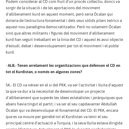
Podem considerar al CD com fruit d'un procés col·lectiu, doncs va
sorgir de la situació i de les aportacions del moviment
d'alliberament kurd en aquest moment, però seria Öcalan qui
dotaria de l'estructura fonamental i dels seus sòlids pilars teòrics a
aquest nou paradigma democratitzador. Però no solament Öcalan
sinó que altres militants i figures del moviment d'alliberament
kurd han seguit treballant en la línia del CD i aquest és avui objecte
d'estudi, debat i desenvolupament per tot el moviment i el poble
kurd.
-
ALB.- Tenen arrelament les organitzacions que defensen el CD en
tot el Kurdistan, o només en algunes zones?
SK.- El CD va néixer en el si del PKK, va ser l'activitat i lluita d'aquest
la que va dur a la necessitat de desenvolupar un projecte
d'alliberament que superés les idees estatalistes i jeràrquiques que
abans havia tingut el partit, i va ser el seu capdavanter Abdullah
Öcalan qui va desenvolupar el fonamental del CD. El PKK, encara
que es va moure per gairebé tot el Kurdistan va tenir el seu
principal centre d'actuació a Turquia, i la seva lluita estava dirigida