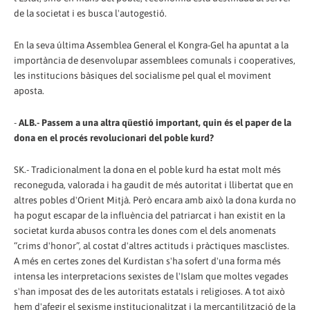
de la societat i es busca l'autogestió.
En la seva última Assemblea General el Kongra-Gel ha apuntat a la
importància de desenvolupar assemblees comunals i cooperatives,
les institucions bàsiques del socialisme pel qual el moviment
aposta.
-
ALB.- Passem a una altra qüestió important, quin és el paper de la
dona en el procés revolucionari del poble kurd?
SK.- Tradicionalment la dona en el poble kurd ha estat molt més
reconeguda, valorada i ha gaudit de més autoritat i llibertat que en
altres pobles d'Orient Mitjà. Però encara amb això la dona kurda no
ha pogut escapar de la influència del patriarcat i han existit en la
societat kurda abusos contra les dones com el dels anomenats
“crims d'honor”, al costat d'altres actituds i pràctiques masclistes.
A més en certes zones del Kurdistan s'ha sofert d'una forma més
intensa les interpretacions sexistes de l'Islam que moltes vegades
s'han imposat des de les autoritats estatals i religioses. A tot això
hem d'afegir el sexisme institucionalitzat i la mercantilització de la