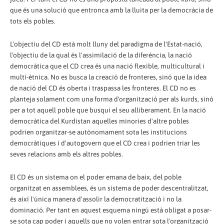
que és una solució que entronca amb la lluita per la democràcia de
tots els pobles.
L'objectiu del CD està molt lluny del paradigma de l'Estat-nació,
l'objectiu de la qual és l'assimilació de la diferència, la nació
democràtica que el CD crea és una nació flexible, multicultural i
multi-ètnica. No es busca la creació de fronteres, sinó que la idea
de nació del CD és oberta i traspassa les fronteres. El CD no es
planteja solament com una forma d'organització per als kurds, sinó
per a tot aquell poble que busqui el seu alliberament. En la nació
democràtica del Kurdistan aquelles minories d'altre pobles
podrien organitzar-se autònomament sota les institucions
democràtiques i d'autogovern que el CD crea i podrien triar les
seves relacions amb els altres pobles.
El CD és un sistema on el poder emana de baix, del poble
organitzat en assemblees, és un sistema de poder descentralitzat,
és així l'única manera d'assolir la democratització i no la
dominació. Per tant en aquest esquema ningú està obligat a posar-
se sota cap poder i aquells que no volen entrar sota l'organització