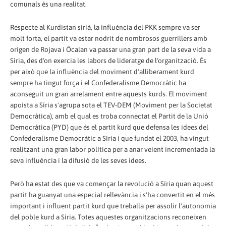
comunals és una realitat.
Respecte al Kurdistan sirià, la influència del PKK sempre va ser
molt forta, el partit va estar nodrit de nombrosos guerrillers amb
origen de Rojava i Öcalan va passar una gran part de la seva vida a
Síria, des d'on exercia les labors de lideratge de l'organització. És
per això que la influència del moviment d'alliberament kurd
sempre ha tingut força i el Confederalisme Democràtic ha
aconseguit un gran arrelament entre aquests kurds. El moviment
apoísta a Síria s'agrupa sota el TEV-DEM (Moviment per la Societat
Democràtica), amb el qual es troba connectat el Partit de la Unió
Democràtica (PYD) que és el partit kurd que defensa les idees del
Confederalisme Democràtic a Síria i que fundat el 2003, ha vingut
realitzant una gran labor política per a anar veient incrementada la
seva influència i la difusió de les seves idees.
Però ha estat des que va començar la revolució a Síria quan aquest
partit ha guanyat una especial rellevància i s'ha convertit en el més
important i influent partit kurd que treballa per assolir l'autonomia
del poble kurd a Síria. Totes aquestes organitzacions reconeixen