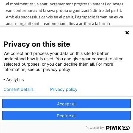
el moviment es va anar incrementant progressivament i aquestes
van conformar aviat la seva pròpia organització dintre del partit.
Amb els successius canvis en el partit, l'agrupació femenina es va
anar reorganitzant i reanomenant, fins a arribar a la forma
organitzativa que avui les dones tenen dintre del PKK (al seu torn
integrat en el KCK).
Privacy on this site
Les dones del moviment d'alliberament kurd que actua a Turquia
We collect and process your data on this site to better
s'organitzen en tres organitzacions femenines: PAJK, el moviment
understand how it is used. You can give your consent to all or
ideològic de les dones; YJA, el moviment social de les dones i YJA-
selected purposes, or you can decline them all. For more
information, see our privacy policy.
Star, la força d'autodefensa de les dones. Aquestes tres
organitzacions es coordinen sota l'organització paraigua KJB.
Analytics
Consent details
Privacy policy
A l'Iran, el moviment d'alliberament kurd aglutinat entorn al PJAK,
té també la seva pròpia organització autònoma de les dones que
rep el nom de YRK. El sexisme institucional imposat per les
Accept all
interpretacions masclistes de l'Islam, de forma tan intensa a Iran, fa
Decline all
especialment important la lluita de la dona kurda a l'Iran,
doblement dominada, com kurda i dona.
Powered by