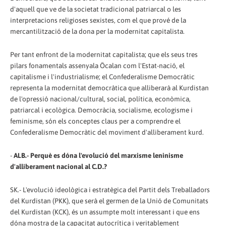
d'aquell que ve de la societat tradicional patriarcal o les
interpretacions religioses sexistes, com el que prové de la
mercantilització de la dona per la modernitat capitalista.
Per tant enfront de la modernitat capitalista; que els seus tres
pilars fonamentals assenyala Öcalan com l'Estat-nació, el
capitalisme i l'industrialisme; el Confederalisme Democràtic
representa la modernitat democràtica que alliberarà al Kurdistan
de l'opressió nacional/cultural, social, política, econòmica,
patriarcal i ecològica. Democràcia, socialisme, ecologisme i
feminisme, són els conceptes claus per a comprendre el
Confederalisme Democràtic del moviment d'alliberament kurd.
-
ALB.- Perquè es dóna l'evolució del marxisme leninisme
d'alliberament nacional al C.D.?
SK.- L'evolució ideològica i estratègica del Partit dels Treballadors
del Kurdistan (PKK), que serà el germen de la Unió de Comunitats
del Kurdistan (KCK), és un assumpte molt interessant i que ens
dóna mostra de la capacitat autocrítica i veritablement