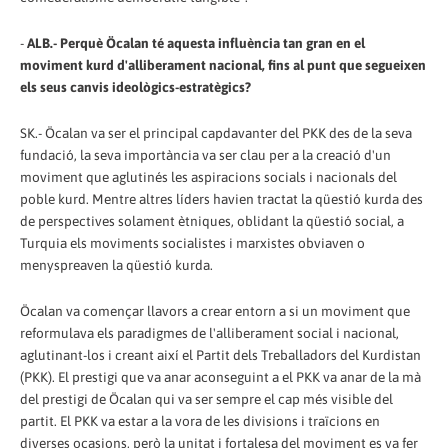
-
ALB.- Perquè Öcalan té aquesta influència tan gran en el
moviment kurd d'alliberament nacional, fins al punt que segueixen
els seus canvis ideològics-estratègics?
SK.- Öcalan va ser el principal capdavanter del PKK des de la seva
fundació, la seva importància va ser clau per a la creació d'un
moviment que aglutinés les aspiracions socials i nacionals del
poble kurd. Mentre altres líders havien tractat la qüestió kurda des
de perspectives solament ètniques, oblidant la qüestió social, a
Turquia els moviments socialistes i marxistes obviaven o
menyspreaven la qüestió kurda.
Öcalan va començar llavors a crear entorn a si un moviment que
reformulava els paradigmes de l'alliberament social i nacional,
aglutinant-los i creant així el Partit dels Treballadors del Kurdistan
(PKK). El prestigi que va anar aconseguint a el PKK va anar de la mà
del prestigi de Öcalan qui va ser sempre el cap més visible del
partit. El PKK va estar a la vora de les divisions i traïcions en
diverses ocasions, però la unitat i fortalesa del moviment es va fer