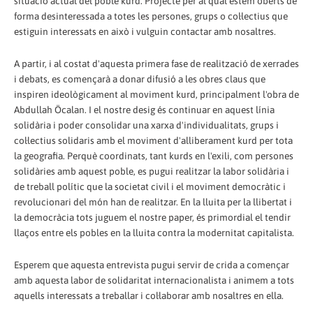
situació actual del poble kurd. Projecte per al qual estem oberts de
forma desinteressada a totes les persones, grups o col·lectius que
estiguin interessats en això i vulguin contactar amb nosaltres.
A partir, i al costat d'aquesta primera fase de realització de xerrades
i debats, es començarà a donar difusió a les obres claus que
inspiren ideològicament al moviment kurd, principalment l'obra de
Abdullah Öcalan. I el nostre desig és continuar en aquest línia
solidària i poder consolidar una xarxa d'individualitats, grups i
col·lectius solidaris amb el moviment d'alliberament kurd per tota
la geografia. Perquè coordinats, tant kurds en l'exili, com persones
solidàries amb aquest poble, es pugui realitzar la labor solidària i
de treball polític que la societat civil i el moviment democràtic i
revolucionari del món han de realitzar. En la lluita per la llibertat i
la democràcia tots juguem el nostre paper, és primordial el tendir
llaços entre els pobles en la lluita contra la modernitat capitalista.
Esperem que aquesta entrevista pugui servir de crida a començar
amb aquesta labor de solidaritat internacionalista i animem a tots
aquells interessats a treballar i col·laborar amb nosaltres en ella.