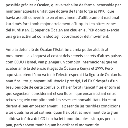
possible gràcies a Öcalan, que va treballar de forma incansable per
mantenir aquesta unitat que dotava de tanta força al PKK i que
havia assolit convertir-lo en el moviment d'alliberament nacional
kurd més fort i amb major arrelament a Turquia i en altres zones
del Kurdistan. El paper de Öcalan era clau en el PKK doncs exercia
una gran activitat com ideòleg i coordinador del moviment.
Amb la detenció de Öcalan l'Estat turc creia poder afeblir al
moviment, i així aquest al costat dels serveis secrets d'altres països
com EEUU i Israel, van planejar un complot internacional que va
acabar amb la detenció il·legal de Öcalan a Kenya el 1999. Però
aquesta detenció no va tenir l'efecte esperat i la figura de Öcalan ha
anat fins i tot guanyant influència i prestigi, i el PKK després d'un
breu període de certa confusió, s'ha enfortit i tancat files entorn al
que segueixen considerant el seu líder, i que encara estant entre
reixes segueix complint amb les seves responsabilitats. Ha estat
durant el seu empresonament, i a pesar de les terribles condicions
a les quals ha estat sotmès, quan ha dotat al moviment de la gran
solidesa teòrica del CD i on ha fet innombrables esforços per la
pau, però sabent també quan ha arribat el moment de