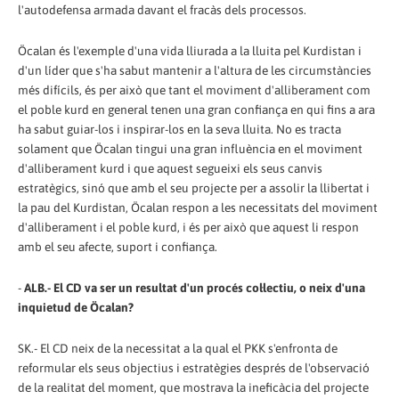
l'autodefensa armada davant el fracàs dels processos.
Öcalan és l'exemple d'una vida lliurada a la lluita pel Kurdistan i
d'un líder que s'ha sabut mantenir a l'altura de les circumstàncies
més difícils, és per això que tant el moviment d'alliberament com
el poble kurd en general tenen una gran confiança en qui fins a ara
ha sabut guiar-los i inspirar-los en la seva lluita. No es tracta
solament que Öcalan tingui una gran influència en el moviment
d'alliberament kurd i que aquest segueixi els seus canvis
estratègics, sinó que amb el seu projecte per a assolir la llibertat i
la pau del Kurdistan, Öcalan respon a les necessitats del moviment
d'alliberament i el poble kurd, i és per això que aquest li respon
amb el seu afecte, suport i confiança.
-
ALB.- El CD va ser un resultat d'un procés col·lectiu, o neix d'una
inquietud de Öcalan?
SK.- El CD neix de la necessitat a la qual el PKK s'enfronta de
reformular els seus objectius i estratègies després de l'observació
de la realitat del moment, que mostrava la ineficàcia del projecte