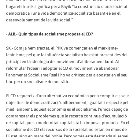
llogarets kurds significa per a Bayik “la construcció d'una societat
democràtica i una vida democràtica-socialista basant-se en el
desenvolupament de la vida social.”
-
ALB.- Quin tipus de socialisme proposa el CD?
SK.- Com ja hem tractat, el PKK va començar en el marxisme-
leninisme, pel que la influència socialista ha estat present des del
principi en la ideologia del moviment d'alliberament kurd. Al
reformular l'ideari i adoptar el CD el moviment va abandonar
l'anomenat Socialisme Real i ho va criticar, per a apostar en el seu
lloc per un socialisme democràtic.
El CD requereix d'una alternativa econòmica per a complir els seus
objectius de democratització, alliberament, igualtat i respecte pel
medi ambient, aquest economia és el socialisme, l'única capaç de
contrarestar els problemes que la recerca continua d'acumulació
de capital que la modernitat capitalista ha imposat produeix. En el
socialisme del CD els recursos de la societat no estan en mans de
l'Estat, sinó en mans del poble, l'economia està destinada al servei