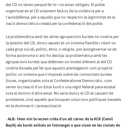
del CD no tenen perquè fer-lo i no estan obligats. El poble
organitzat en el CD solament farà ús de la violència per a
l'autodefensa, per a aquells que no respectin la legitimitat de la
nació democràtica creada per la confederació del poble.
La problemàtica amb les altres agrupacions kurdes no vindria per
la qüestió del CD, doncs aquest és un sistema flexible i obert on
cada grup social, polític, ètnic o religiós, pot autogovernar-se de
forma autònoma si així ho desitja, la problemàtica amb les
agrupacions kurdes que defensen un model diferent al del CD
vindria donada pel fet que aquests plantegessin com projecte
polític un sistema que s'imposés sobre les comunitats kurdes
lliures, organitzades sota el Confederalisme Democràtic, com
serien la creació d'un Estat kurd o una regió federal para-estatal
sota el domini d'altre estat. No seria doncs el CD el causant de
problemes, sinó aquells que busquen solucions polítiques basades
en la dominació i jerarquització.
-
ALB.- Hem vist la recent crida d'un alt càrrec de la KCK (Cemil
Bayik) als kurds exiliats en l'estranger o que viuen en les ciutats de