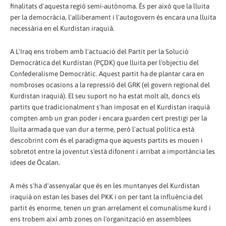
finalitats d'aquesta regió semi-autònoma. És per això que la lluita
per la democràcia, l'alliberament i l'autogovern és encara una lluita
necessària en el Kurdistan iraquià.
A L'Iraq ens trobem amb l'actuació del Partit per la Solució
Democràtica del Kurdistan (PÇDK) que lluita per l'objectiu del
Confederalisme Democràtic. Aquest partit ha de plantar cara en
nombroses ocasions a la repressió del GRK (el govern regional del
Kurdistan iraquià). El seu suport no ha estat molt alt, doncs els
partits que tradicionalment s'han imposat en el Kurdistan iraquià
compten amb un gran poder i encara guarden cert prestigi per la
lluita armada que van dur a terme, però l'actual política està
descobrint com és el paradigma que aquests partits es mouen i
sobretot entre la joventut s'està difonent i arribat a importància les
idees de Öcalan.
A més s'ha d'assenyalar que és en les muntanyes del Kurdistan
iraquià on estan les bases del PKK i on per tant la influència del
partit és enorme, tenen un gran arrelament el comunalisme kurd i
ens trobem així amb zones on l'organització en assemblees