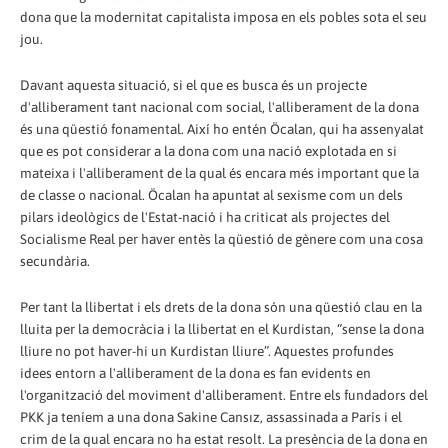
dona que la modernitat capitalista imposa en els pobles sota el seu
jou.
Davant aquesta situació, si el que es busca és un projecte
d'alliberament tant nacional com social, l'alliberament de la dona
és una qüestió fonamental. Així ho entén Öcalan, qui ha assenyalat
que es pot considerar a la dona com una nació explotada en si
mateixa i l'alliberament de la qual és encara més important que la
de classe o nacional. Öcalan ha apuntat al sexisme com un dels
pilars ideològics de l'Estat-nació i ha criticat als projectes del
Socialisme Real per haver entès la qüestió de gènere com una cosa
secundària.
Per tant la llibertat i els drets de la dona són una qüestió clau en la
lluita per la democràcia i la llibertat en el Kurdistan, “sense la dona
lliure no pot haver-hi un Kurdistan lliure”. Aquestes profundes
idees entorn a l'alliberament de la dona es fan evidents en
l'organització del moviment d'alliberament. Entre els fundadors del
PKK ja teníem a una dona Sakine Cansız, assassinada a París i el
crim de la qual encara no ha estat resolt. La presència de la dona en