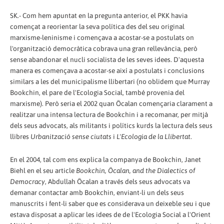
SK.- Com hem apuntat en la pregunta anterior, el PKK havia
començat a reorientar la seva política des del seu original
marxisme-leninisme i començava a acostar-se a postulats on
l'organització democràtica cobrava una gran rellevància, però
sense abandonar el nucli socialista de les seves idees. D'aquesta
manera es començava a acostar-se així a postulats i conclusions
similars a les del municipalisme llibertari (no oblidem que Murray
Bookchin, el pare de l'Ecologia Social, també provenia del
marxisme). Però seria el 2002 quan Öcalan començaria clarament a
realitzar una intensa lectura de Bookchin i a recomanar, per mitjà
dels seus advocats, als militants i polítics kurds la lectura dels seus
llibres
Urbanització sense ciutats
i
L'Ecologia de la Llibertat
.
En el 2004, tal com ens explica la companya de Bookchin, Janet
Biehl en el seu article
Bookchin, Öcalan, and the Dialectics of
Democracy
, Abdullah Öcalan a través dels seus advocats va
demanar contactar amb Bookchin, enviant-li un dels seus
manuscrits i fent-li saber que es considerava un deixeble seu i que
estava disposat a aplicar les idees de de l'Ecologia Social a l'Orient