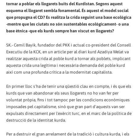
tornar a poblar els llogarets buits del Kurdistan. Segons aquest
esquema el llogaret sembla fonamental. És aquest el model social
que propugna el CD? Es realitza la crida seguint una base ecològica
-mentre que les ciutats no són sustentables ecològicament- o una
base ètnica -que els kurds sempre han viscut en llogarets?
SK.- Cemil Bayik, fundador del PKK i actual co-president del Consell
Executiu de la KCK, en un article per al diari kurd Azadiya Welat va
realitzar aquesta crida al poble kurd a tornar als poblets, implicant
aquesta crida una legítima i necessària demanda del poble kurd
així com una profunda crítica a la modernitat capitalista.
En primer lloc s'ha de tenir una qüestió clau en compte, i és que els
kurds que van abandonar els seus llogarets no ho van fer per
voluntat pròpia, fins i tot tampoc per les condicions econòmiques
imposades pel capitalisme, sinó que gran part d'aquests van ser
expulsats directament per l'exèrcit turc, en el marc de la política de
destrucció de la identitat kurda.
Per a destruir el gran arrelament de la tradició i cultura kurda, i els