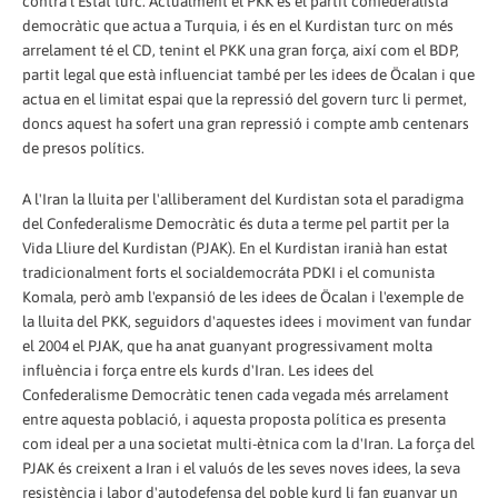
contra l'Estat turc. Actualment el PKK és el partit confederalista
democràtic que actua a Turquia, i és en el Kurdistan turc on més
arrelament té el CD, tenint el PKK una gran força, així com el BDP,
partit legal que està influenciat també per les idees de Öcalan i que
actua en el limitat espai que la repressió del govern turc li permet,
doncs aquest ha sofert una gran repressió i compte amb centenars
de presos polítics.
A l'Iran la lluita per l'alliberament del Kurdistan sota el paradigma
del Confederalisme Democràtic és duta a terme pel partit per la
Vida Lliure del Kurdistan (PJAK). En el Kurdistan iranià han estat
tradicionalment forts el socialdemocráta PDKI i el comunista
Komala, però amb l'expansió de les idees de Öcalan i l'exemple de
la lluita del PKK, seguidors d'aquestes idees i moviment van fundar
el 2004 el PJAK, que ha anat guanyant progressivament molta
influència i força entre els kurds d'Iran. Les idees del
Confederalisme Democràtic tenen cada vegada més arrelament
entre aquesta població, i aquesta proposta política es presenta
com ideal per a una societat multi-ètnica com la d'Iran. La força del
PJAK és creixent a Iran i el valuós de les seves noves idees, la seva
resistència i labor d'autodefensa del poble kurd li fan guanyar un