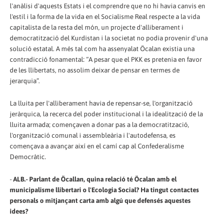
l'anàlisi d'aquests Estats i el comprendre que no hi havia canvis en
l'estil i la forma de la vida en el Socialisme Real respecte a la vida
capitalista de la resta del món, un projecte d'alliberament i
democratització del Kurdistan i la societat no podia provenir d'una
solució estatal. A més tal com ha assenyalat Öcalan existia una
contradicció fonamental: “A pesar que el PKK es pretenia en favor
de les llibertats, no assolim deixar de pensar en termes de
jerarquia”.
La lluita per l'alliberament havia de repensar-se, l'organització
jeràrquica, la recerca del poder institucional i la idealització de la
lluita armada; començaven a donar pas a la democratització,
l'organització comunal i assembleària i l'autodefensa, es
començava a avançar així en el camí cap al Confederalisme
Democràtic.
-
ALB.- Parlant de Öcallan, quina relació té Öcalan amb el
municipalisme llibertari o l'Ecologia Social? Ha tingut contactes
personals o mitjançant carta amb algú que defensés aquestes
idees?