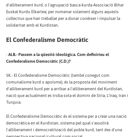
d'alliberament kurd, o l'agrupació basca-kurda Associació Bihar
Euskal Kurdu Elkartea; per nomenar solament alguns aquests
col·lectius que han treballat per a donar conèixer i impulsar la
solidaritat amb el Kurdistan.
El Confederalisme Democràtic
-
ALB.- Passem a la qüestió ideològica. Com definiríeu el
Confederalisme Democràtic (C.D.)?
SK.- El Confederalisme Democràtic (també conegut com
comunalisme kurd o apoísme), és la proposta del moviment
d'alliberament kurd per a arribar a l'alliberament del Kurdistan,
nació que actualment es troba sota el domini de Síria, L'Iraq, Iran i
Turquia.
El Confederalisme Democràtic és el sistema per a crear una nació
democràtica en el Kurdistan, sistema pel qual s'assolirà
l'alliberament i democratització del poble kurd, tant des d'una
perspectiva nacional/cultural com social.