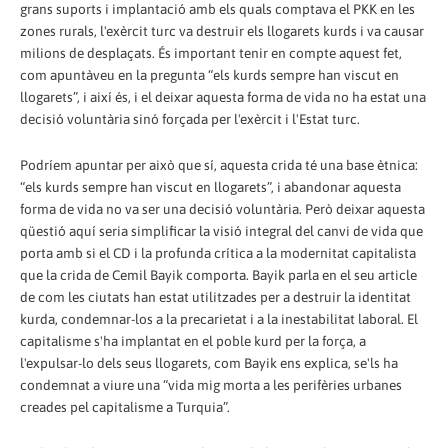
grans suports i implantació amb els quals comptava el PKK en les
zones rurals, l'exèrcit turc va destruir els llogarets kurds i va causar
milions de desplaçats. És important tenir en compte aquest fet,
com apuntàveu en la pregunta “els kurds sempre han viscut en
llogarets”, i així és, i el deixar aquesta forma de vida no ha estat una
decisió voluntària sinó forçada per l'exèrcit i l'Estat turc.
Podríem apuntar per això que sí, aquesta crida té una base ètnica:
“els kurds sempre han viscut en llogarets”, i abandonar aquesta
forma de vida no va ser una decisió voluntària. Però deixar aquesta
qüestió aquí seria simplificar la visió integral del canvi de vida que
porta amb si el CD i la profunda crítica a la modernitat capitalista
que la crida de Cemil Bayik comporta. Bayik parla en el seu article
de com les ciutats han estat utilitzades per a destruir la identitat
kurda, condemnar-los a la precarietat i a la inestabilitat laboral. El
capitalisme s'ha implantat en el poble kurd per la força, a
l'expulsar-lo dels seus llogarets, com Bayik ens explica, se'ls ha
condemnat a viure una “vida mig morta a les perifèries urbanes
creades pel capitalisme a Turquia”.