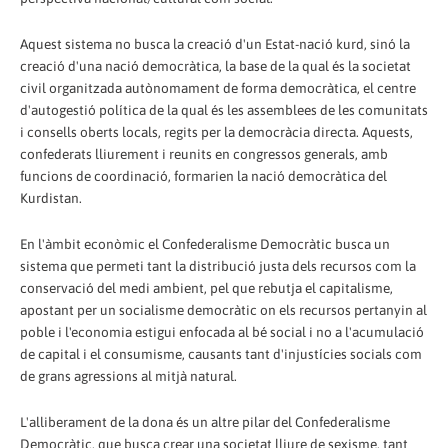
Aquest sistema no busca la creació d'un Estat-nació kurd, sinó la
creació d'una nació democràtica, la base de la qual és la societat
civil organitzada autònomament de forma democràtica, el centre
d'autogestió política de la qual és les assemblees de les comunitats
i consells oberts locals, regits per la democràcia directa. Aquests,
confederats lliurement i reunits en congressos generals, amb
funcions de coordinació, formarien la nació democràtica del
Kurdistan.
En l'àmbit econòmic el Confederalisme Democràtic busca un
sistema que permeti tant la distribució justa dels recursos com la
conservació del medi ambient, pel que rebutja el capitalisme,
apostant per un socialisme democràtic on els recursos pertanyin al
poble i l'economia estigui enfocada al bé social i no a l'acumulació
de capital i el consumisme, causants tant d'injustícies socials com
de grans agressions al mitjà natural.
L'alliberament de la dona és un altre pilar del Confederalisme
Democràtic, que busca crear una societat lliure de sexisme, tant