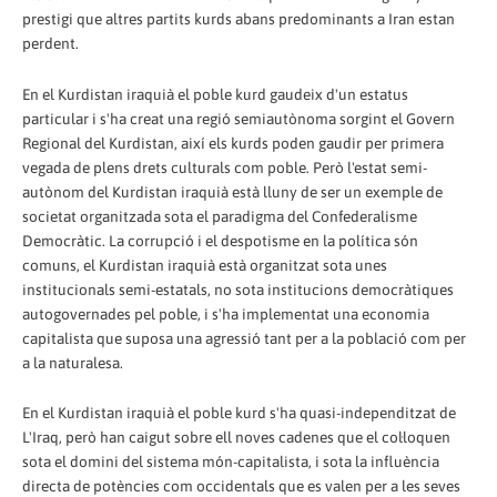
prestigi que altres partits kurds abans predominants a Iran estan
perdent.
En el Kurdistan iraquià el poble kurd gaudeix d'un estatus
particular i s'ha creat una regió semiautònoma sorgint el Govern
Regional del Kurdistan, així els kurds poden gaudir per primera
vegada de plens drets culturals com poble. Però l'estat semi-
autònom del Kurdistan iraquià està lluny de ser un exemple de
societat organitzada sota el paradigma del Confederalisme
Democràtic. La corrupció i el despotisme en la política són
comuns, el Kurdistan iraquià està organitzat sota unes
institucionals semi-estatals, no sota institucions democràtiques
autogovernades pel poble, i s'ha implementat una economia
capitalista que suposa una agressió tant per a la població com per
a la naturalesa.
En el Kurdistan iraquià el poble kurd s'ha quasi-independitzat de
L'Iraq, però han caigut sobre ell noves cadenes que el col·loquen
sota el domini del sistema món-capitalista, i sota la influència
directa de potències com occidentals que es valen per a les seves