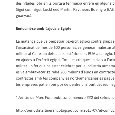
desinflades, obrien la porta a fer marxa enrere en alguna d
Sigui com sigui, Lockheed Martin, Raytheon, Boeing o BAE 
guanyarà.
Enriquint-se amb l’ajuda a Egipte
La matança que va perpetrar l’exèrcit egipci contra grups 
l’assassinat de més de 600 persones, va generar malestar al
militar al Caire, un dels aliats històrics dels EUA a la reg
en ajudes a l’exèrcit egipci. Tot i les crítiques inicials a l
militar, un fet que ha estat celebrat per la indústria arma
es va embutxacar gairebé 200 milions d’euros en contractes
contractes amb les companyies nord-americanes es paguen, 
les empreses patien per por de perdre una part del seu neg
*
Article de Marc Font publicat al número 330 del setmanar
http://periodistaitinerant.blogspot.com/2013/09/el-conflict