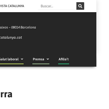
Search
VISTA CATALUNYA
Baixos – 08014 Barcelona
catalunya.cat
Salut laboral
Premsa
Afilia’t
erra