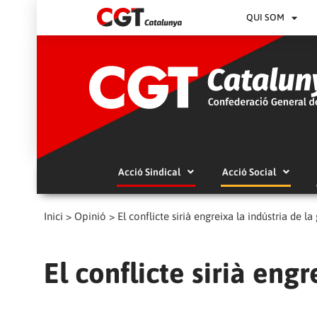
QUI SOM
Acció Sindical
Acció Social
Inici
>
Opinió
>
El conflicte sirià engreixa la indústria de la
El conflicte sirià engr