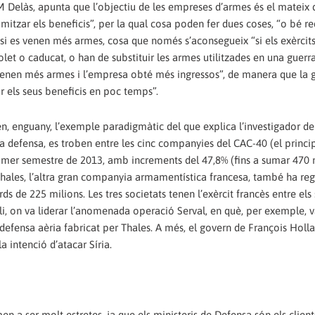
JM Delàs, apunta que l’objectiu de les empreses d’armes és el mateix 
mitzar els beneficis”, per la qual cosa poden fer dues coses, “o bé re
 si es venen més armes, cosa que només s’aconsegueix “si els exèrcit
t o caducat, o han de substituir les armes utilitzades en una guerra
s venen més armes i l’empresa obté més ingressos”, de manera que la 
r els seus beneficis en poc temps”.
en, enguany, l’exemple paradigmàtic del que explica l’investigador de
a defensa, es troben entre les cinc companyies del CAC-40 (el princi
imer semestre de 2013, amb increments del 47,8% (fins a sumar 470 m
Thales, l’altra gran companyia armamentística francesa, també ha reg
de 225 milions. Les tres societats tenen l’exèrcit francès entre els
ali, on va liderar l’anomenada operació Serval, en què, per exemple, 
defensa aèria fabricat per Thales. A més, el govern de François Holl
 intenció d’atacar Síria.
men a ser molt estretes, ja que els ministeris de Defensa són els client