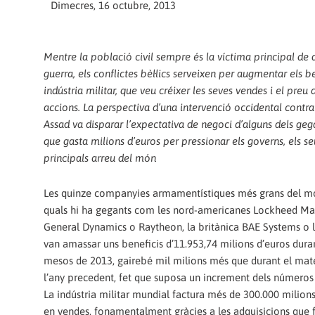
Dimecres, 16 octubre, 2013
Mentre la població civil sempre és la víctima principal de 
guerra, els conflictes bèl·lics serveixen per augmentar els b
indústria militar, que veu créixer les seves vendes i el preu 
accions. La perspectiva d’una intervenció occidental contra 
Assad va disparar l’expectativa de negoci d’alguns dels geg
que gasta milions d’euros per pressionar els governs, els se
principals arreu del món
Les quinze companyies armamentístiques més grans del mó
quals hi ha gegants com les nord-americanes Lockheed Mar
General Dynamics o Raytheon, la britànica BAE Systems o 
van amassar uns beneficis d’11.953,74 milions d’euros duran
mesos de 2013, gairebé mil milions més que durant el mat
l’any precedent, fet que suposa un increment dels números 
La indústria militar mundial factura més de 300.000 milions
en vendes, fonamentalment gràcies a les adquisicions que 