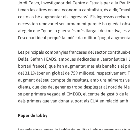
Jordi Calvo, investigador del Centre d’Estudis per a la Pau
tenen les altres en una economia capitalista, és a dir, “maxi
costos o bé augmentar els ingressos”. Els ingressos creixen
necessiten renovar el seu armament perquè ha quedat obsole
afegeix que “quan la guerra és més llarga i destructiva, e
l’escenari ideal perquè la indústria militar “pugui augmenta
Les principals companyies franceses del sector constitueix
Delàs. Safran i EADS, ambdues dedicades a l’aeronàutica i l
borsari francès) que han augmentat més els beneficis el pr
del 31,1% (per un global de 759 milions), respectivament. 
augment del seu compte de resultats, amb uns números verds 
clients, que des del gener es troba desplegat al nord de M
se per primera vegada el CMD3D, el centre de gestió de la 
dels primers que van donar suport als EUA en relació amb la
Paper de lobby
Les relacions entre la indústria militar i els governs acostu