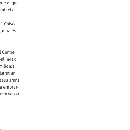
que el que
duir els
s
”. Calvo
guerra és
l Centre
pal índex
ilions) i
istrat un
 seus grans
va emprar-
ande va ser
s