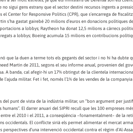
no sigui gens estrany que el sector destini recursos ingents a pressi
 el Center for Responsive Politics (CPR), que s’encarrega de fiscalitz
rtin s’ha gastat gairebé 20 milions d’euros en donacions polítiques d
ortacions a lobbys; Raytheon ha donat 12,5 milions a càrrecs políti
ntregats a lobbys; Boeing acumula 15 milions en contribucions políti
inó que la duen a terme tots els gegants del sector i no hi ha dubte 
ckheed Martin de 2011, segons el seu informe anual, provenien del gov
 A banda, cal afegir-hi un 17% obtingut de la clientela internacional,
l’ajuda militar. Fet i fet, només l’1% de les vendes de la companyia
s del punt de vista de la indústria militar, un “bon argument per justif
humans”. El darrer anuari del SIPRI recull que les 100 empreses més
 entre el 2010 i el 2011, a conseqüència –fonamentalment– de la ret
ns occidentals. El conflicte sirià els permet alimentar el mercat arm
les perspectives d’una intervenció occidental contra el règim d’Al-Assa