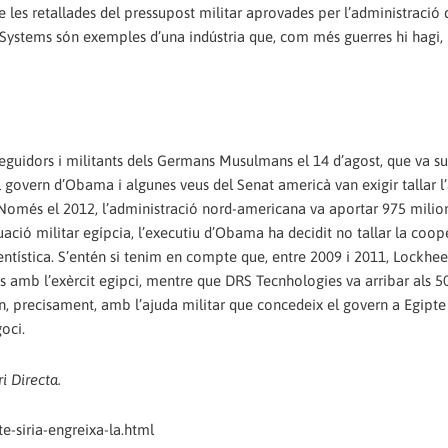
e les retallades del pressupost militar aprovades per l’administraci
Systems són exemples d’una indústria que, com més guerres hi hagi,
seguidors i militants dels Germans Musulmans el 14 d’agost, que va s
 govern d’Obama i algunes veus del Senat americà van exigir tallar l
ió. Només el 2012, l’administració nord-americana va aportar 975 milio
’actuació militar egípcia, l’executiu d’Obama ha decidit no tallar la coo
mentística. S’entén si tenim en compte que, entre 2009 i 2011, Lockhe
 amb l’exèrcit egipci, mentre que DRS Tecnhologies va arribar als 50
precisament, amb l’ajuda militar que concedeix el govern a Egipte i
oci.
i Directa.
e-siria-engreixa-la.html