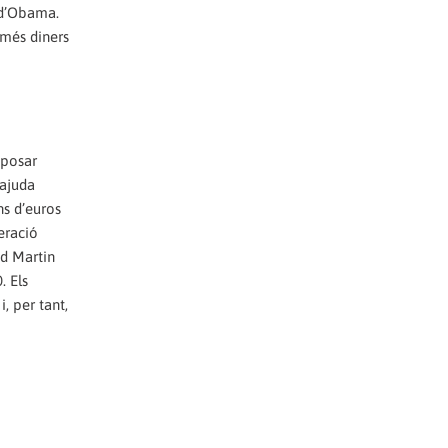
ó d’Obama.
 més diners
uposar
’ajuda
ns d’euros
peració
ed Martin
. Els
, per tant,