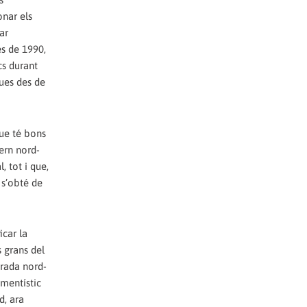
onar els
ar
es de 1990,
cs durant
ques des de
que té bons
ern nord-
 tot i que,
 s’obté de
icar la
 grans del
irada nord-
amentístic
d, ara