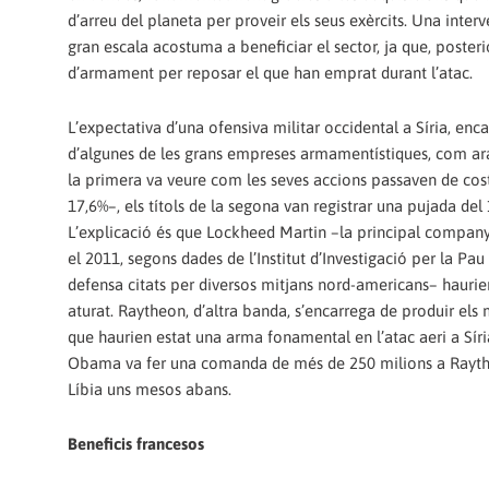
d’arreu del planeta per proveir els seus exèrcits. Una inte
gran escala acostuma a beneficiar el sector, ja que, post
d’armament per reposar el que han emprat durant l’atac.
L’expectativa d’una ofensiva militar occidental a Síria, enc
d’algunes de les grans empreses armamentístiques, com ara
la primera va veure com les seves accions passaven de cost
17,6%–, els títols de la segona van registrar una pujada de
L’explicació és que Lockheed Martin –la principal compan
el 2011, segons dades de l’Institut d’Investigació per la Pau
defensa citats per diversos mitjans nord-americans– haurien
aturat. Raytheon, d’altra banda, s’encarrega de produir els 
que haurien estat una arma fonamental en l’atac aeri a Síri
Obama va fer una comanda de més de 250 milions a Raytheon
Líbia uns mesos abans.
Beneficis francesos