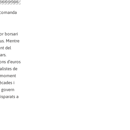
a comanda
or borsari
ius. Mentre
nt del
ars.
ons d’euros
alistes de
de moment
ècades i
l govern
isparats a