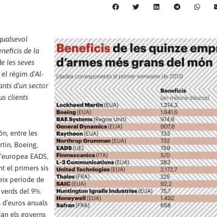
qualsevol
eneficis de la
de les seves
el règim d’Al-
ants d’un sector
us clients
n, entre les
tin, Boeing,
l’europea EADS,
t el primers sis
eix període de
verds del 9%.
 d’euros anuals
fan els governs