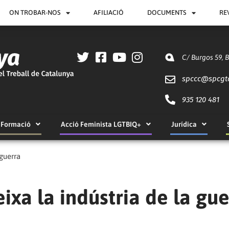
ON TROBAR-NOS
AFILIACIÓ
DOCUMENTS
RE
C/ Burgos 59, 
spccc@
spcgt
935 120 481
Formació
Acció Feminista LGTBIQ+
Jurídica
 guerra
eixa la indústria de la gu