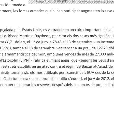
rvenció armada a
eriorment, les forces armades que hi han participat augmenten la sev
apçalada pels Estats Units, es va traduir en una alça important del val
 Lockheed Martin o Raytheon, per citar els dos casos més significat
ar 66,71 dòlars, el 12 de juny, a 78,48 el 13 de setembre –un increme
l 18,9% i, també el 13 de setembre, van tancar a un preu de 127,25 dòl
yia armamentística del món, amb unes vendes de més de 27.000 mili
 d’Estocolm (SIPRI)– fabrica el míssil aegis, que –segons les veus d’an
 estat els escollits en un atac contra el règim de Baixar al-Assad, 
míssils tomahawk, els més utilitzats per l’exèrcit dels EUA des de fa d
a. Cada tomahawk costa prop d’un milió d’euros i, el juny de 2012, e
 per recuperar les reserves, després dels centenars de projectils d