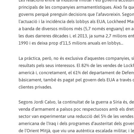
principals de les companyies armamentístiques. Això fa que 
governs perquè prenguin decisions que l’afavoreixin. Segons
l’actuació i la incidència dels lobbys als EUA, Lockheed Ma
a banda de diversos milions més (5,7 només enguany) en ap
les dues darreres dècades i, el 2013, ja suma 2,7 milions e
1990 i es deixa prop d’11,5 milions anuals en lobbys...
La pràctica, però, no és exclusiva d’aquestes companyies, s
resultats pels seus interessos. El 82% de les vendes de Lo
americà i, concretament, el 61% del departament de Defensa.
bàsicament, també és pagat pel govern dels EUA a través de 
clientes privades.
Segons Jordi Calvo, la continuïtat de la guerra a Síria és, de
venda d’armament a països poc respectuosos amb els drets 
sector van experimentar una reducció del 5% de les vendes
americana de l’Iraq i dels programes d’austeritat dels gover
de l’Orient Mitjà, que viu una autèntica escalada militar, i 