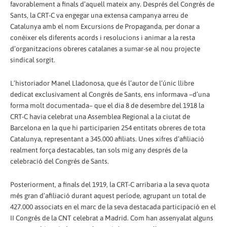
favorablement a finals d’aquell mateix any. Després del Congrés de
Sants, la CRT-C va engegar una extensa campanya arreu de
Catalunya amb el nom Excursions de Propaganda, per donar a
conèixer els diferents acords i resolucions i animar a la resta
d’organitzacions obreres catalanes a sumar-se al nou projecte
sindical sorgit.
L’historiador Manel Lladonosa, que és l’autor de l’únic llibre
dedicat exclusivament al Congrés de Sants, ens informava –d’una
forma molt documentada– que el dia 8 de desembre del 1918 la
CRT-C havia celebrat una Assemblea Regional a la ciutat de
Barcelona en la que hi participarien 254 entitats obreres de tota
Catalunya, representant a 345.000 afiliats. Unes xifres d’afiliació
realment força destacables, tan sols mig any després de la
celebració del Congrés de Sants.
Posteriorment, a finals del 1919, la CRT-C arribaria a la seva quota
més gran d’afiliació durant aquest període, agrupant un total de
427.000 associats en el marc de la seva destacada participació en el
II Congrés de la CNT celebrat a Madrid. Com han assenyalat alguns