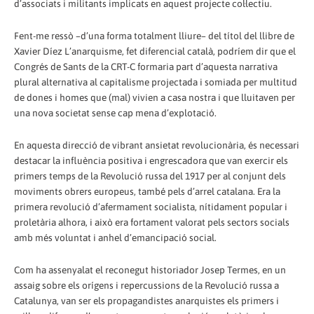
d’associats i militants implicats en aquest projecte col·lectiu.
Fent-me ressò –d’una forma totalment lliure– del títol del llibre de
Xavier Díez L’anarquisme, fet diferencial català, podríem dir que el
Congrés de Sants de la CRT-C formaria part d’aquesta narrativa
plural alternativa al capitalisme projectada i somiada per multitud
de dones i homes que (mal) vivien a casa nostra i que lluitaven per
una nova societat sense cap mena d’explotació.
En aquesta direcció de vibrant ansietat revolucionària, és necessari
destacar la influència positiva i engrescadora que van exercir els
primers temps de la Revolució russa del 1917 per al conjunt dels
moviments obrers europeus, també pels d’arrel catalana. Era la
primera revolució d’afermament socialista, nítidament popular i
proletària alhora, i això era fortament valorat pels sectors socials
amb més voluntat i anhel d’emancipació social.
Com ha assenyalat el reconegut historiador Josep Termes, en un
assaig sobre els orígens i repercussions de la Revolució russa a
Catalunya, van ser els propagandistes anarquistes els primers i