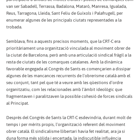
van ser Sabadell, Terrassa, Badalona, Mataró, Manresa, Igualada,
Reus, Tarragona, Lleida, Sant Feliu de Guíxols i Palafrugell, per
enumerar algunes de les principals ciutats representades a la
trobada.
Semblava, fins a aquests precisos moments, que la CRT-C era
prioritàriament una organització vinculada al moviment obrer de
la ciutat de Barcelona, però amb una articulació sindical fràgil a la
resta de ciutats de les comarques catalanes. Amb la dinàmica
favorable engegada al Congrés de Sants es començarien a dissipar
algunes de les mancances recurrents de l’obrerisme català amb el
seu conjunt, tant pel que té a veure amb les qüestions d’ordre
organitzatiu, com les relacionades amb l’àmbit ideològic que
fragmentaven i paralitzaven la possible cohesió de forces sindicals
al Principat.
Després del Congrés de Sants la CRT-C esdevindria, durant molt de
temps i per mèrits propis, l’organització referent del moviment
obrer català. El sindicalisme llibertari havia fet realitat, ara ja si
duna forma més sòlida i encertada, la indiscutible influència