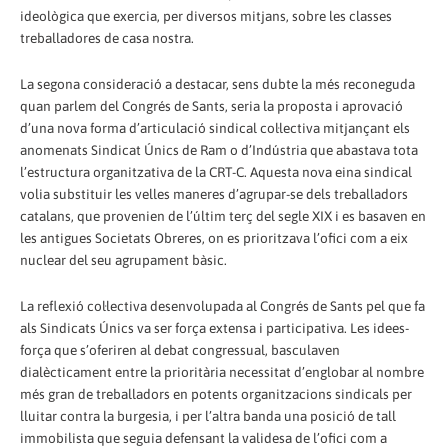
ideològica que exercia, per diversos mitjans, sobre les classes
treballadores de casa nostra.
La segona consideració a destacar, sens dubte la més reconeguda
quan parlem del Congrés de Sants, seria la proposta i aprovació
d’una nova forma d’articulació sindical col·lectiva mitjançant els
anomenats Sindicat Únics de Ram o d’Indústria que abastava tota
l’estructura organitzativa de la CRT-C. Aquesta nova eina sindical
volia substituir les velles maneres d’agrupar-se dels treballadors
catalans, que provenien de l’últim terç del segle XIX i es basaven en
les antigues Societats Obreres, on es prioritzava l’ofici com a eix
nuclear del seu agrupament bàsic.
La reflexió col·lectiva desenvolupada al Congrés de Sants pel que fa
als Sindicats Únics va ser força extensa i participativa. Les idees-
força que s’oferiren al debat congressual, basculaven
dialècticament entre la prioritària necessitat d’englobar al nombre
més gran de treballadors en potents organitzacions sindicals per
lluitar contra la burgesia, i per l’altra banda una posició de tall
immobilista que seguia defensant la validesa de l’ofici com a