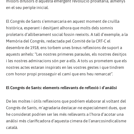
millors difusors d’aquesta emergent revolució proletària, almenys
en el seu periple inicial.
El Congrés de Sants s’emmarcaria en aquest moment de cruïlla
històrica, esperant i desitjant alhora que molts dels somnis
proletaris d’alliberament social fossin reeixits. A tall d’exemple, a la
Memòria del Congrés, redactada pel Comitè de la CRT-C el
desembre de 1918, ens torbem unes breus reflexions de suport a
aquests anhels: “Les nostres primeres paraules, els nostres desitjos
i les nostres admiracions són per a ells. A tots us prometem que els
nostres actes estaran inspirats en les vostres gestes i que tindrem
com honor propi prosseguir el camí que ens heu remarcat”.
El Congrés de Sants: elements rellevants de reflexió i d’anàlisi
De les moltes i útils reflexions que podríem elaborar al voltant del
Congrés de Sants, m’agradaria destacar-ne especialment dues, que
he considerat podrien ser les més rellevants a l’hora d’acotar una
anàlisi més clarificadora d’aquesta cimera de l’anarcosindicalisme
català.