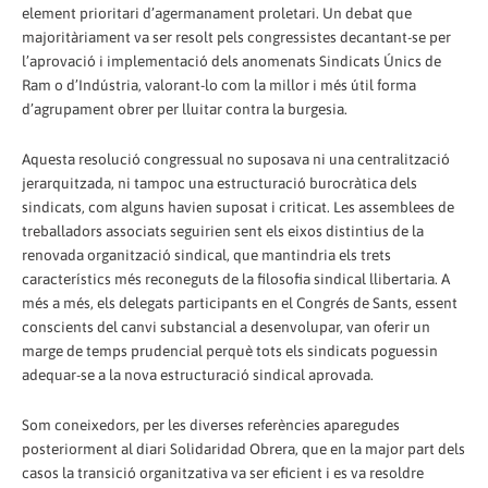
element prioritari d’agermanament proletari. Un debat que
majoritàriament va ser resolt pels congressistes decantant-se per
l’aprovació i implementació dels anomenats Sindicats Únics de
Ram o d’Indústria, valorant-lo com la millor i més útil forma
d’agrupament obrer per lluitar contra la burgesia.
Aquesta resolució congressual no suposava ni una centralització
jerarquitzada, ni tampoc una estructuració burocràtica dels
sindicats, com alguns havien suposat i criticat. Les assemblees de
treballadors associats seguirien sent els eixos distintius de la
renovada organització sindical, que mantindria els trets
característics més reconeguts de la filosofia sindical llibertaria. A
més a més, els delegats participants en el Congrés de Sants, essent
conscients del canvi substancial a desenvolupar, van oferir un
marge de temps prudencial perquè tots els sindicats poguessin
adequar-se a la nova estructuració sindical aprovada.
Som coneixedors, per les diverses referències aparegudes
posteriorment al diari Solidaridad Obrera, que en la major part dels
casos la transició organitzativa va ser eficient i es va resoldre