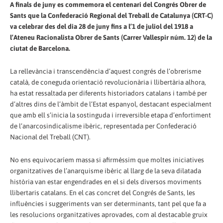
A finals de juny es commemora el centenari del Congrés Obrer de
Sants que la Confederació Regional del Treball de Catalunya (CRT-C)
va celebrar des del dia 28 de juny fins a l’1 de juliol del 1918 a
l’Ateneu Racionalista Obrer de Sants (Carrer Vallespir núm. 12) de la
ciutat de Barcelona.
La rellevància i transcendència d’aquest congrés de l’obrerisme
català, de coneguda orientació revolucionària i llibertària alhora,
ha estat ressaltada per diferents historiadors catalans i també per
d’altres dins de l’àmbit de l’Estat espanyol, destacant especialment
que amb ell s’inicia la sostinguda i irreversible etapa d’enfortiment
de l’anarcosindicalisme ibèric, representada per Confederació
Nacional del Treball (CNT).
No ens equivocaríem massa si afirméssim que moltes iniciatives
organitzatives de l’anarquisme ibèric al llarg de la seva dilatada
història van estar engendrades en el si dels diversos moviments
llibertaris catalans. En el cas concret del Congrés de Sants, les
influències i suggeriments van ser determinants, tant pel que fa a
les resolucions organitzatives aprovades, com al destacable gruix