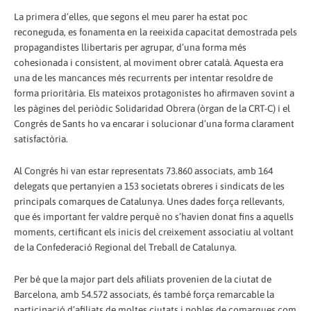
La primera d’elles, que segons el meu parer ha estat poc
reconeguda, es fonamenta en la reeixida capacitat demostrada pels
propagandistes llibertaris per agrupar, d’una forma més
cohesionada i consistent, al moviment obrer català. Aquesta era
una de les mancances més recurrents per intentar resoldre de
forma prioritària. Els mateixos protagonistes ho afirmaven sovint a
les pàgines del periòdic Solidaridad Obrera (òrgan de la CRT-C) i el
Congrés de Sants ho va encarar i solucionar d’una forma clarament
satisfactòria.
Al Congrés hi van estar representats 73.860 associats, amb 164
delegats que pertanyien a 153 societats obreres i sindicats de les
principals comarques de Catalunya. Unes dades força rellevants,
que és important fer valdre perquè no s’havien donat fins a aquells
moments, certificant els inicis del creixement associatiu al voltant
de la Confederació Regional del Treball de Catalunya.
Per bé que la major part dels afiliats provenien de la ciutat de
Barcelona, amb 54.572 associats, és també força remarcable la
participació d’afiliats de moltes ciutats i pobles de comarques com