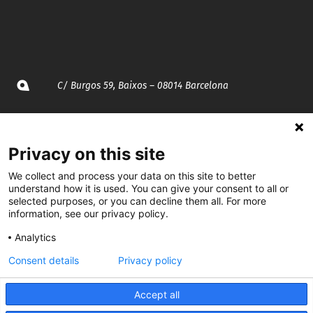
C/ Burgos 59, Baixos – 08014 Barcelona
spccc@
spcgtcatalunya.cat
Privacy on this site
935 120 481
We collect and process your data on this site to better
understand how it is used. You can give your consent to all or
@CGTCatalunya
selected purposes, or you can decline them all. For more
information, see our privacy policy.
cgtcatalunya
Analytics
CGTCatalunya
Consent details
Privacy policy
cgtcatalunya
Accept all