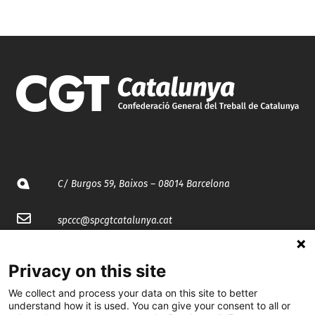
C/ Burgos 59, Baixos – 08014 Barcelona
spccc@
spcgtcatalunya.cat
935 120 481
Privacy on this site
We collect and process your data on this site to better
@CGTCatalunya
understand how it is used. You can give your consent to all or