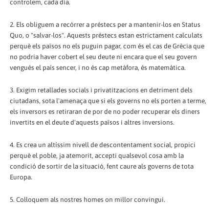
controlem, cada dia.
2. Els obliguem a recórrer a préstecs per a mantenir-los en Status
Quo, o "salvar-los". Aquests préstecs estan estrictament calculats
perquè els països no els puguin pagar, com és el cas de Grècia que
no podria haver cobert el seu deute ni encara que el seu govern
vengués el país sencer, i no és cap metàfora, és matemàtica.
3. Exigim retallades socials i privatitzacions en detriment dels
ciutadans, sota l'amenaça que si els governs no els porten a terme,
els inversors es retiraran de por de no poder recuperar els diners
invertits en el deute d'aquests països i altres inversions.
4. Es crea un altíssim nivell de descontentament social, propici
perquè el poble, ja atemorit, accepti qualsevol cosa amb la
condició de sortir de la situació, fent caure als governs de tota
Europa.
5. Col·loquem als nostres homes on millor convingui.