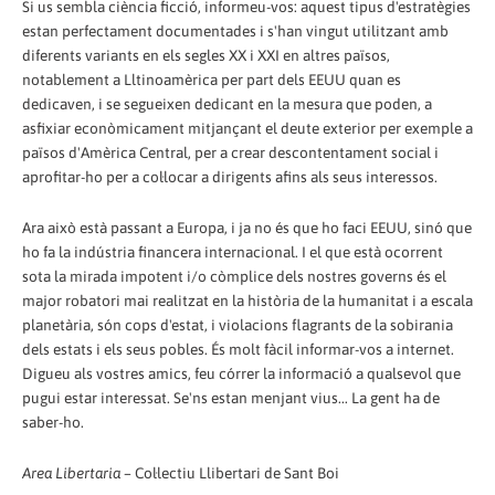
Si us sembla ciència ficció, informeu-vos: aquest tipus d'estratègies
estan perfectament documentades i s'han vingut utilitzant amb
diferents variants en els segles XX i XXI en altres països,
notablement a Lltinoamèrica per part dels EEUU quan es
dedicaven, i se segueixen dedicant en la mesura que poden, a
asfixiar econòmicament mitjançant el deute exterior per exemple a
països d'Amèrica Central, per a crear descontentament social i
aprofitar-ho per a col·locar a dirigents afins als seus interessos.
Ara això està passant a Europa, i ja no és que ho faci EEUU, sinó que
ho fa la indústria financera internacional. I el que està ocorrent
sota la mirada impotent i/o còmplice dels nostres governs és el
major robatori mai realitzat en la història de la humanitat i a escala
planetària, són cops d'estat, i violacions flagrants de la sobirania
dels estats i els seus pobles. És molt fàcil informar-vos a internet.
Digueu als vostres amics, feu córrer la informació a qualsevol que
pugui estar interessat. Se'ns estan menjant vius... La gent ha de
saber-ho.
Area Libertaria
– Col·lectiu Llibertari de Sant Boi