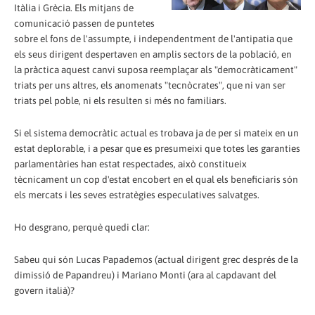
Itàlia i Grècia. Els mitjans de
comunicació passen de puntetes
sobre el fons de l'assumpte, i independentment de l'antipatia que
els seus dirigent despertaven en amplis sectors de la població, en
la pràctica aquest canvi suposa reemplaçar als "democràticament"
triats per uns altres, els anomenats "tecnòcrates", que ni van ser
triats pel poble, ni els resulten si més no familiars.
Si el sistema democràtic actual es trobava ja de per si mateix en un
estat deplorable, i a pesar que es presumeixi que totes les garanties
parlamentàries han estat respectades, això constitueix
tècnicament un cop d'estat encobert en el qual els beneficiaris són
els mercats i les seves estratègies especulatives salvatges.
Ho desgrano, perquè quedi clar:
Sabeu qui són Lucas Papademos (actual dirigent grec després de la
dimissió de Papandreu) i Mariano Monti (ara al capdavant del
govern italià)?