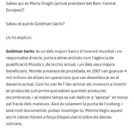
Sabeu qui és Mario Draghi (actual president del Banc Central
Europeu)?
Sabeu el que és Goldman Sachs?
Us ho explico:
Goldman Sachs
: és un dels majors bancs d'inversió mundial i co-
responsable directe, junta a altres entitats com l'agència de
qualificació Moody's, de la crisi actual, i un dels seus majors
beneficiaris. Només a manera de pinzellada, en 2007 van guanyar 4
mil milions de dòlars en operacions que van desembocar en el
desastre actual. Com ho van fer? Van animar als inversors a invertir
en productes sub-prime que sabien que eren productes
escombraries, i al mateix temps es van dedicar a "apostar" en borsa
pel fracàs dels mateixos. Això és solament la punta de l'iceberg, i
està molt documentat, podeu investigar-lo. Mentre llegiu aquest
escrit s'estan folrant a força d'especulació sobre els deutes
sobirans.