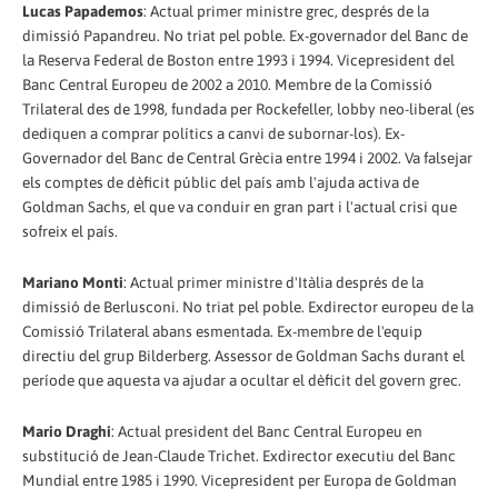
Lucas Papademos
: Actual primer ministre grec, després de la
dimissió Papandreu. No triat pel poble. Ex-governador del Banc de
la Reserva Federal de Boston entre 1993 i 1994. Vicepresident del
Banc Central Europeu de 2002 a 2010. Membre de la Comissió
Trilateral des de 1998, fundada per Rockefeller, lobby neo-liberal (es
dediquen a comprar polítics a canvi de subornar-los). Ex-
Governador del Banc de Central Grècia entre 1994 i 2002. Va falsejar
els comptes de dèficit públic del país amb l'ajuda activa de
Goldman Sachs, el que va conduir en gran part i l'actual crisi que
sofreix el país.
Mariano Monti
: Actual primer ministre d'Itàlia després de la
dimissió de Berlusconi. No triat pel poble. Exdirector europeu de la
Comissió Trilateral abans esmentada. Ex-membre de l'equip
directiu del grup Bilderberg. Assessor de Goldman Sachs durant el
període que aquesta va ajudar a ocultar el dèficit del govern grec.
Mario Draghi
: Actual president del Banc Central Europeu en
substitució de Jean-Claude Trichet. Exdirector executiu del Banc
Mundial entre 1985 i 1990. Vicepresident per Europa de Goldman