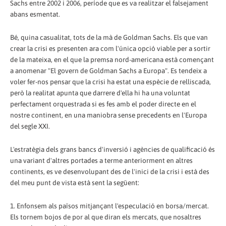
Sachs entre 2002 i 2006, període que es va realitzar el falsejament
abans esmentat.
Bé, quina casualitat, tots de la mà de Goldman Sachs. Els que van
crear la crisi es presenten ara com l'única opció viable per a sortir
de la mateixa, en el que la premsa nord-americana està començant
a anomenar "El govern de Goldman Sachs a Europa". Es tendeix a
voler fer-nos pensar que la crisi ha estat una espècie de relliscada,
però la realitat apunta que darrere d'ella hi ha una voluntat
perfectament orquestrada si es fes amb el poder directe en el
nostre continent, en una maniobra sense precedents en l'Europa
del segle XXI.
L'estratègia dels grans bancs d'inversió i agències de qualificació és
una variant d'altres portades a terme anteriorment en altres
continents, es ve desenvolupant des de l'inici de la crisi i està des
del meu punt de vista està sent la següent:
1. Enfonsem als països mitjançant l'especulació en borsa/mercat.
Els tornem bojos de por al que diran els mercats, que nosaltres