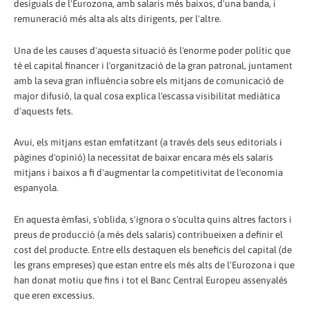
desiguals de l'Eurozona, amb salaris més baixos, d'una banda, i
remuneració més alta als alts dirigents, per l'altre.
Una de les causes d'aquesta situació és l'enorme poder polític que
té el capital financer i l'organització de la gran patronal, juntament
amb la seva gran influència sobre els mitjans de comunicació de
major difusió, la qual cosa explica l'escassa visibilitat mediàtica
d'aquests fets.
Avui, els mitjans estan emfatitzant (a través dels seus editorials i
pàgines d'opinió) la necessitat de baixar encara més els salaris
mitjans i baixos a fi d'augmentar la competitivitat de l'economia
espanyola.
En aquesta èmfasi, s'oblida, s'ignora o s'oculta quins altres factors i
preus de producció (a més dels salaris) contribueixen a definir el
cost del producte. Entre ells destaquen els beneficis del capital (de
les grans empreses) que estan entre els més alts de l'Eurozona i que
han donat motiu que fins i tot el Banc Central Europeu assenyalés
que eren excessius.