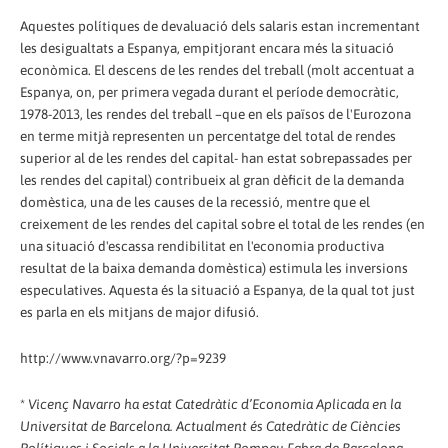
Aquestes polítiques de devaluació dels salaris estan incrementant
les desigualtats a Espanya, empitjorant encara més la situació
econòmica. El descens de les rendes del treball (molt accentuat a
Espanya, on, per primera vegada durant el període democràtic,
1978-2013, les rendes del treball –que en els països de l'Eurozona
en terme mitjà representen un percentatge del total de rendes
superior al de les rendes del capital- han estat sobrepassades per
les rendes del capital) contribueix al gran dèficit de la demanda
domèstica, una de les causes de la recessió, mentre que el
creixement de les rendes del capital sobre el total de les rendes (en
una situació d'escassa rendibilitat en l'economia productiva
resultat de la baixa demanda domèstica) estimula les inversions
especulatives. Aquesta és la situació a Espanya, de la qual tot just
es parla en els mitjans de major difusió.
http://www.vnavarro.org/?p=9239
*
Vicenç Navarro ha estat Catedràtic d’Economia Aplicada en la
Universitat de Barcelona. Actualment és Catedràtic de Ciències