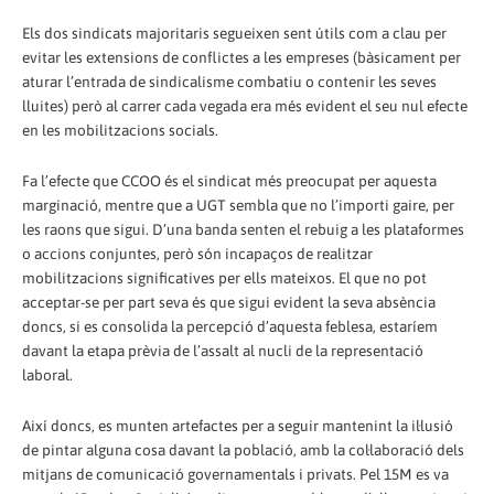
Els dos sindicats majoritaris segueixen sent útils com a clau per
evitar les extensions de conflictes a les empreses (bàsicament per
aturar l’entrada de sindicalisme combatiu o contenir les seves
lluites) però al carrer cada vegada era més evident el seu nul efecte
en les mobilitzacions socials.
Fa l’efecte que CCOO és el sindicat més preocupat per aquesta
marginació, mentre que a UGT sembla que no l’importi gaire, per
les raons que sigui. D’una banda senten el rebuig a les plataformes
o accions conjuntes, però són incapaços de realitzar
mobilitzacions significatives per ells mateixos. El que no pot
acceptar-se per part seva és que sigui evident la seva absència
doncs, si es consolida la percepció d’aquesta feblesa, estaríem
davant la etapa prèvia de l’assalt al nucli de la representació
laboral.
Així doncs, es munten artefactes per a seguir mantenint la il·lusió
de pintar alguna cosa davant la població, amb la col·laboració dels
mitjans de comunicació governamentals i privats. Pel 15M es va