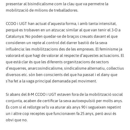
presentar al bisindicalisme com la clau que va permetre la
mobilització de milions de treballadores.
CCOO i UGT han actuat d’aquesta forma, i amb tanta intensitat,
perquè es trobaven en un atzucac similar al que van tenir el 3-O a
Catalunya: No poden quedar-se de braços creuats davant el que
consideren un repte al control del darrer bastió de la seva
influència: les mobilitzacions des de les empreses. El feminisme ja
valorarà el que hagi de valorar al respecte d’aquestes actuacions. El
que està clar és que les diferents organitzacions de sectors
d’esquerres, anarcosindicalisme, sindicalisme alternatiu, col·lectius
diversos etc. són ben conscients del que ha passat i el dany que
s’ha fet a la vaga principal demanada pel moviment.
Si abans del 8-M CCOO i UGT estaven fora de la mobilització social
conjunta, acaben de certificar la seva autoexpulsió per molts anys.
És com si el rellotge se’ls va aturar als anys 90 i segueixen repetint
un i altre cop receptes que funcionaven fa 25 anys, però avui és
obvi que no.