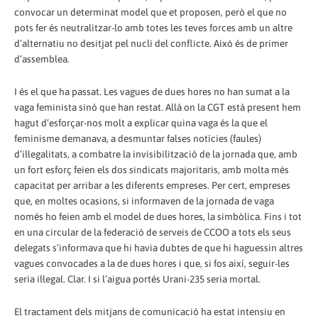
convocar un determinat model que et proposen, però el que no
pots fer és neutralitzar-lo amb totes les teves forces amb un altre
d’alternatiu no desitjat pel nucli del conflicte. Això és de primer
d’assemblea.
I és el que ha passat. Les vagues de dues hores no han sumat a la
vaga feminista sinó que han restat. Allà on la CGT està present hem
hagut d’esforçar-nos molt a explicar quina vaga és la que el
feminisme demanava, a desmuntar falses notícies (faules)
d’il·legalitats, a combatre la invisibilització de la jornada que, amb
un fort esforç feien els dos sindicats majoritaris, amb molta més
capacitat per arribar a les diferents empreses. Per cert, empreses
que, en moltes ocasions, si informaven de la jornada de vaga
només ho feien amb el model de dues hores, la simbòlica. Fins i tot
en una circular de la federació de serveis de CCOO a tots els seus
delegats s’informava que hi havia dubtes de que hi haguessin altres
vagues convocades a la de dues hores i que, si fos així, seguir-les
seria il·legal. Clar. I si l’aigua portés Urani-235 seria mortal.
El tractament dels mitjans de comunicació ha estat intensiu en