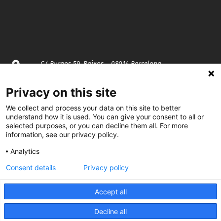
C/ Burgos 59, Baixos – 08014 Barcelona
Privacy on this site
spccc@
spcgtcatalunya.cat
We collect and process your data on this site to better
935 120 481
understand how it is used. You can give your consent to all or
selected purposes, or you can decline them all. For more
information, see our privacy policy.
@CGTCatalunya
Analytics
cgtcatalunya
Consent details
Privacy policy
CGTCatalunya
Accept all
cgtcatalunya
Decline all