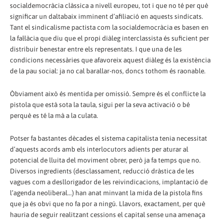
socialdemocràcia clàssica a nivell europeu, tot i que no té per què
significar un daltabaix imminent d’afiliació en aquests sindicats.
Tant el sindicalisme pactista com la socialdemocràcia es basen en
la fal·làcia que diu que el propi diàleg interclassista és suficient per
distribuir benestar entre els representats. I que una de les
condicions necessàries que afavoreix aquest diàleg és la existència
de la pau social: ja no cal barallar-nos, doncs tothom és raonable.
Òbviament això és mentida per omissió. Sempre és el conflicte la
pistola que està sota la taula, sigui per la seva activació o bé
perquè es té la mà a la culata.
Potser fa bastantes dècades el sistema capitalista tenia necessitat
d’aquests acords amb els interlocutors adients per aturar al
potencial de lluita del moviment obrer, però ja fa temps que no.
Diversos ingredients (desclassament, reducció dràstica de les
vagues com a desllorigador de les reivindicacions, implantació de
l’agenda neoliberal...) han anat minvant la mida de la pistola fins
que ja és obvi que no fa por a ningú. Llavors, exactament, per què
hauria de seguir realitzant cessions el capital sense una amenaça