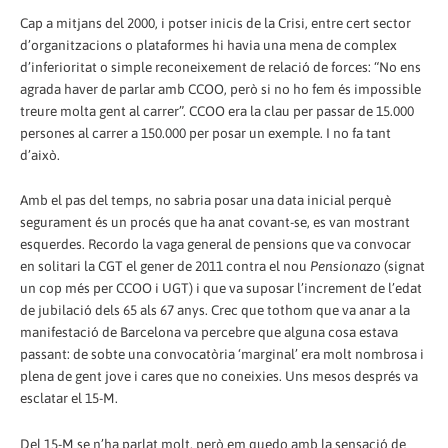
Cap a mitjans del 2000, i potser inicis de la Crisi, entre cert sector
d’organitzacions o plataformes hi havia una mena de complex
d’inferioritat o simple reconeixement de relació de forces: “No ens
agrada haver de parlar amb CCOO, però si no ho fem és impossible
treure molta gent al carrer”. CCOO era la clau per passar de 15.000
persones al carrer a 150.000 per posar un exemple. I no fa tant
d’això.
Amb el pas del temps, no sabria posar una data inicial perquè
segurament és un procés que ha anat covant-se, es van mostrant
esquerdes. Recordo la vaga general de pensions que va convocar
en solitari la CGT el gener de 2011 contra el nou
Pensionazo
(signat
un cop més per CCOO i UGT) i que va suposar l’increment de l’edat
de jubilació dels 65 als 67 anys. Crec que tothom que va anar a la
manifestació de Barcelona va percebre que alguna cosa estava
passant: de sobte una convocatòria ‘marginal’ era molt nombrosa i
plena de gent jove i cares que no coneixies. Uns mesos després va
esclatar el 15-M.
Del 15-M se n’ha parlat molt, però em quedo amb la sensació de