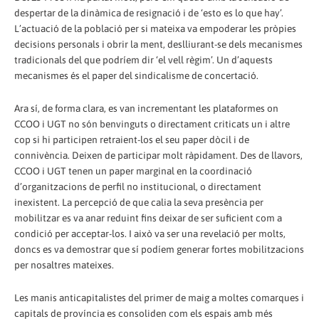
despertar de la dinàmica de resignació i de ‘esto es lo que hay’.
L’actuació de la població per si mateixa va empoderar les pròpies
decisions personals i obrir la ment, deslliurant-se dels mecanismes
tradicionals del que podríem dir ‘el vell règim’. Un d’aquests
mecanismes és el paper del sindicalisme de concertació.
Ara sí, de forma clara, es van incrementant les plataformes on
CCOO i UGT no són benvinguts o directament criticats un i altre
cop si hi participen retraient-los el seu paper dòcil i de
connivència. Deixen de participar molt ràpidament. Des de llavors,
CCOO i UGT tenen un paper marginal en la coordinació
d’organitzacions de perfil no institucional, o directament
inexistent. La percepció de que calia la seva presència per
mobilitzar es va anar reduint fins deixar de ser suficient com a
condició per acceptar-los. I això va ser una revelació per molts,
doncs es va demostrar que sí podíem generar fortes mobilitzacions
per nosaltres mateixes.
Les manis anticapitalistes del primer de maig a moltes comarques i
capitals de província es consoliden com els espais amb més