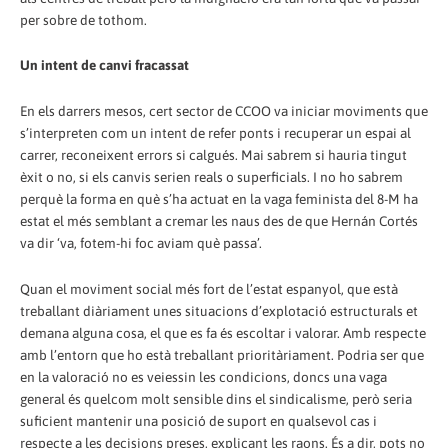
per sobre de tothom.
Un intent de canvi fracassat
En els darrers mesos, cert sector de CCOO va iniciar moviments que
s’interpreten com un intent de refer ponts i recuperar un espai al
carrer, reconeixent errors si calgués. Mai sabrem si hauria tingut
èxit o no, si els canvis serien reals o superficials. I no ho sabrem
perquè la forma en què s’ha actuat en la vaga feminista del 8-M ha
estat el més semblant a cremar les naus des de que Hernán Cortés
va dir ‘va, fotem-hi foc aviam què passa’.
Quan el moviment social més fort de l’estat espanyol, que està
treballant diàriament unes situacions d’explotació estructurals et
demana alguna cosa, el que es fa és escoltar i valorar. Amb respecte
amb l’entorn que ho està treballant prioritàriament. Podria ser que
en la valoració no es veiessin les condicions, doncs una vaga
general és quelcom molt sensible dins el sindicalisme, però seria
suficient mantenir una posició de suport en qualsevol cas i
respecte a les decisions preses, explicant les raons. És a dir, pots no