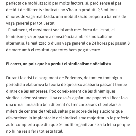
perfecta de mobilització per molts factors, sí, però sense el pas
decidit de diferents sindicats no s’hauria produït. 9,3 milions
d’hores de vaga realitzada, una mobilització propera a barems de
vaga general per tot l’estat.
- Finalment, el moviment social amb més força de l’estat, el
feminisme, va preparar a consciència amb el sindicalisme
alternatiu, la realització d’una vaga general de 24 hores pel passat 8
de març amb el resultat que totes hem pogut veure.
El carrer, un pols que ha perdut el sindicalisme oficialista
Durant la crisi i el sorgiment de Podemos, de tant en tant algun
periodista elaborava la teoria de que això acabaria passant també
dintre de les empreses. Poc coneixement de les dinàmiques
sindicals demostraven. Una cosa és agafar una papereta i ficar-la a
una urna i una altra ben diferent és trencar xarxes clientelars a
milers de centres de treball, saltar per sobre de legislacions que
afavoreixen la implantació del sindicalisme majoritari o la profecia
auto-complerta que diu que és inútil organitzar-se a la feina perquè
no hi ha res a fer i tot està fatal.