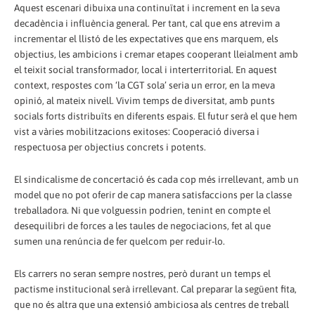
Aquest escenari dibuixa una continuïtat i increment en la seva
decadència i influència general. Per tant, cal que ens atrevim a
incrementar el llistó de les expectatives que ens marquem, els
objectius, les ambicions i cremar etapes cooperant lleialment amb
el teixit social transformador, local i interterritorial. En aquest
context, respostes com ‘la CGT sola’ seria un error, en la meva
opinió, al mateix nivell. Vivim temps de diversitat, amb punts
socials forts distribuïts en diferents espais. El futur serà el que hem
vist a vàries mobilitzacions exitoses: Cooperació diversa i
respectuosa per objectius concrets i potents.
El sindicalisme de concertació és cada cop més irrellevant, amb un
model que no pot oferir de cap manera satisfaccions per la classe
treballadora. Ni que volguessin podrien, tenint en compte el
desequilibri de forces a les taules de negociacions, fet al que
sumen una renúncia de fer quelcom per reduir-lo.
Els carrers no seran sempre nostres, però durant un temps el
pactisme institucional serà irrellevant. Cal preparar la següent fita,
que no és altra que una extensió ambiciosa als centres de treball