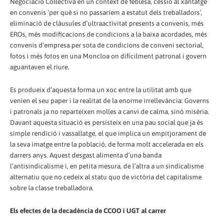
Negociació Col·lectiva en un context de feblesa, cessió al xantatge
en convenis ‘per què si no passaríem a estatut dels treballadors’,
eliminació de clàusules d’ultraactivitat presents a convenis, més
EROs, més modificacions de condicions a la baixa acordades, més
convenis d’empresa per sota de condicions de conveni sectorial,
fotos i més fotos en una Moncloa on difícilment patronal i govern
aguantaven el riure.
Es produeix d’aquesta forma un xoc entre la utilitat amb que
venien el seu paper i la realitat de la enorme irrellevància: Governs
i patronals ja no reparteixen molles a canvi de calma, sinó misèria.
Davant aquesta situació es persisteix en una pau social que ja és
simple rendició i vassallatge, el que implica un empitjorament de
la seva imatge entre la població, de forma molt accelerada en els
darrers anys. Aquest desgast alimenta d’una banda
l’antisindicalisme i, en petita mesura, de l’altra a un sindicalisme
alternatiu que no cedeix al statu quo de victòria del capitalisme
sobre la classe treballadora.
Els efectes de la decadència de CCOO i UGT al carrer