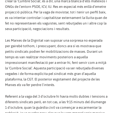
crear la ‘Cumbre Social’, és a dir, una marca blanca d’ells mateixos i
ONGs de l’entorn PSOE, ICV, IU. Res en especial més enllà d’emetre
projecció pública. Per la vaga de movistar, tot i tenir un perfil baix,
es va intentar controlar i capitalitzar externament la lluita quan de
fet no representaven els vaguistes, sent rebutjades un i altre cop la
seva participació, negociacions i resultats.
Les Marxes de la Dignitat van suposar una sorpresa no esperada
per gairebé tothom, i preocupant, doncs ara sí es mostrava que
petits sindicats podien fer mobilitzacions de masses. Durant un
temps es van realitzar moviments posteriors a aquella
impressionant manifestació per a entrar-hi, fent servir com a mitjà
la ‘Cumbre Social’. Aquesta participació va ser rebutjada diverses
vegades i de forma explícita pel sindicat més gran d’aquella
plataforma, la CGT. El posterior esgotament del projecte de les
Marxes els va fer perdre l’interés.
Referent a la vaga del 3 d’octubre hi havia molts dubtes i tensions a
diferents sindicats però, en tot cas, a les 9:15 minuts del diumenge
1 d’octubre, quan la guàrdia civil va començar a escarmentar la
població, ja va quedar prou clar que la vaga general seria massiva.