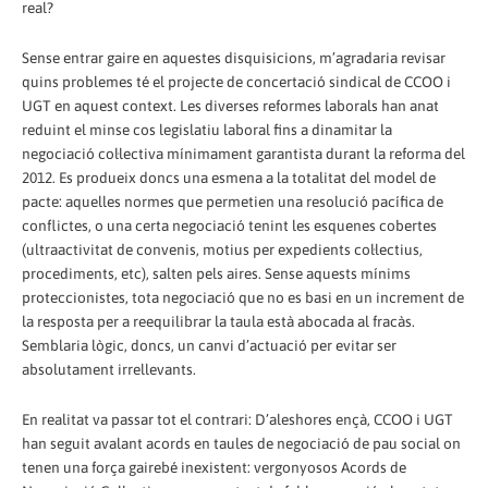
real?
Sense entrar gaire en aquestes disquisicions, m’agradaria revisar
quins problemes té el projecte de concertació sindical de CCOO i
UGT en aquest context. Les diverses reformes laborals han anat
reduint el minse cos legislatiu laboral fins a dinamitar la
negociació col·lectiva mínimament garantista durant la reforma del
2012. Es produeix doncs una esmena a la totalitat del model de
pacte: aquelles normes que permetien una resolució pacífica de
conflictes, o una certa negociació tenint les esquenes cobertes
(ultraactivitat de convenis, motius per expedients col·lectius,
procediments, etc), salten pels aires. Sense aquests mínims
proteccionistes, tota negociació que no es basi en un increment de
la resposta per a reequilibrar la taula està abocada al fracàs.
Semblaria lògic, doncs, un canvi d’actuació per evitar ser
absolutament irrellevants.
En realitat va passar tot el contrari: D’aleshores ençà, CCOO i UGT
han seguit avalant acords en taules de negociació de pau social on
tenen una força gairebé inexistent: vergonyosos Acords de