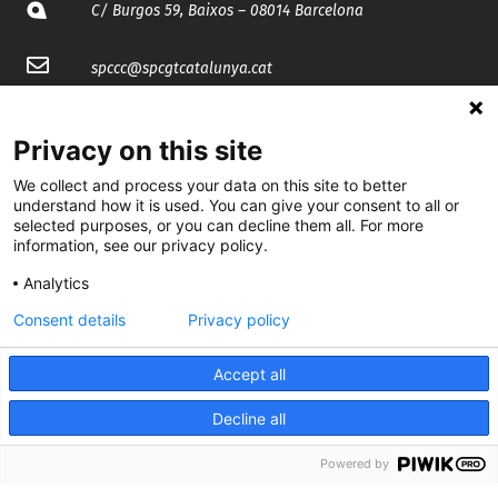
C/ Burgos 59, Baixos – 08014 Barcelona
spccc@
spcgtcatalunya.cat
935 120 481
Privacy on this site
We collect and process your data on this site to better
@CGTCatalunya
understand how it is used. You can give your consent to all or
selected purposes, or you can decline them all. For more
cgtcatalunya
information, see our privacy policy.
CGTCatalunya
Analytics
cgtcatalunya
Consent details
Privacy policy
Accept all
Desenvolupat per
Decline all
Powered by