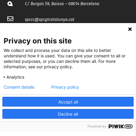
C/ Burgos 59, Baixos – 08014 Barcelona
spccc@
spcgtcatalunya.cat
935 120 481
Privacy on this site
We collect and process your data on this site to better
@CGTCatalunya
understand how it is used. You can give your consent to all or
selected purposes, or you can decline them all. For more
cgtcatalunya
information, see our privacy policy.
CGTCatalunya
Analytics
Consent details
Privacy policy
cgtcatalunya
Accept all
Decline all
Desenvolupat per
Powered by