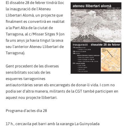
El dissabte 28 de febrer tindrà lloc
la inauguració de l'Ateneu
Llibertari Alomà, un projecte que
finalment es convertirà en realitat
a la Part Alta de la ciutat de
Tarragona, al c/Misser Sitges 9 (on
fa uns anys ja havia tingut la seva
seu l'anterior Ateneu Llibertari de
Tarragona).
Gent procedent de les diverses
sensibilitats socials de les
esquerres tarragonines
antiautoritàries seran els encarregats de donar-li vida. I com no
podia ser d'altra manera, militants de la CGT també participen en
aquest nou projecte llibertari.
Programa d'actes dia 28
17 h., cercavila pel barri amb la xaranga La Guinyolada