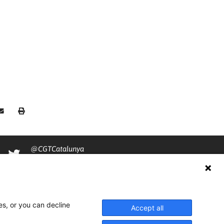
@CGTCatalunya
cgtcatalunya
CGTCatalunya
cgtcatalunya
es, or you can decline
Accept all