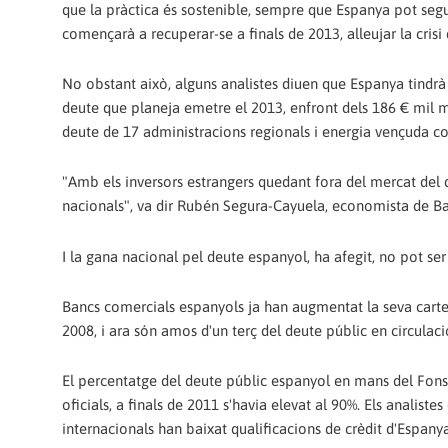
que la pràctica és sostenible, sempre que Espanya pot segu
començarà a recuperar-se a finals de 2013, alleujar la crisi 
No obstant això, alguns analistes diuen que Espanya tindr
deute que planeja emetre el 2013, enfront dels 186 € mil mi
deute de 17 administracions regionals i energia vençuda c
"Amb els inversors estrangers quedant fora del mercat del d
nacionals", va dir Rubén Segura-Cayuela, economista de Ba
I la gana nacional pel deute espanyol, ha afegit, no pot ser 
Bancs comercials espanyols ja han augmentat la seva cartera 
2008, i ara són amos d'un terç del deute públic en circulaci
El percentatge del deute públic espanyol en mans del Fons d
oficials, a finals de 2011 s'havia elevat al 90%. Els analis
internacionals han baixat qualificacions de crèdit d'Espanya