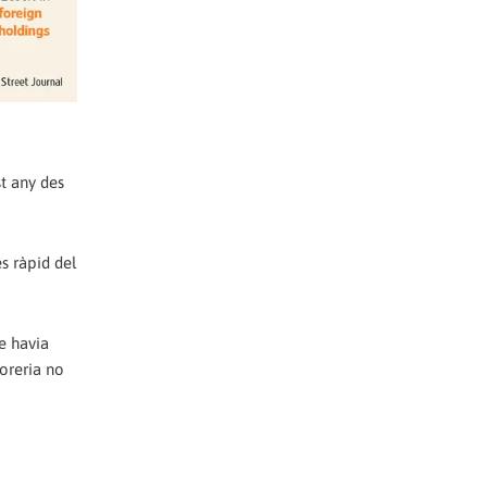
t any des
s ràpid del
e havia
soreria no