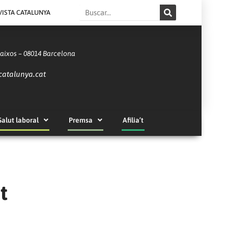
Search
VISTA CATALUNYA
Baixos – 08014 Barcelona
catalunya.cat
Salut laboral
Premsa
Afilia’t
t