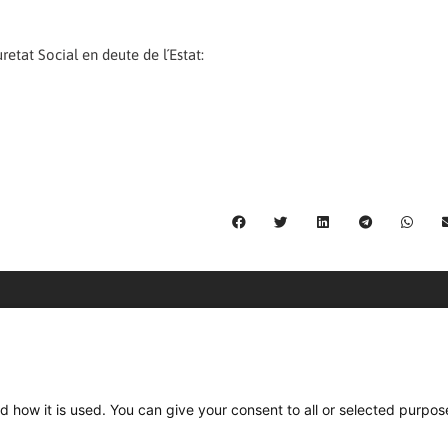
retat Social en deute de l´Estat:
C/ Burgos 59, Baixos – 08014 Barcelona
spccc@
spcgtcatalunya.cat
d how it is used. You can give your consent to all or selected purpos
935 120 481