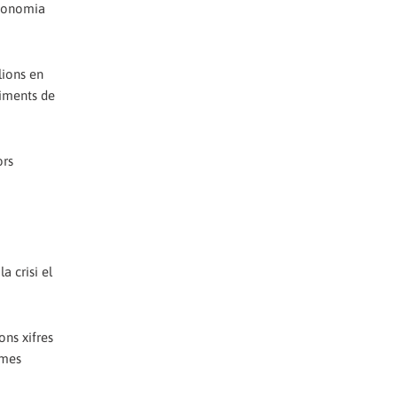
economia
lions en
ciments de
ors
a crisi el
ons xifres
smes