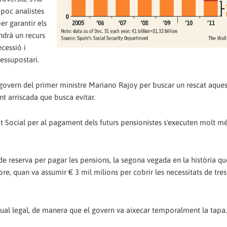
 poc analistes
er garantir els
ndrà un recurs
ecessió i
essupostari.
l govern del primer ministre Mariano Rajoy per buscar un rescat aques
t arriscada que busca evitar.
at Social per al pagament dels futurs pensionistes s'executen molt mé
 de reserva per pagar les pensions, la segona vegada en la història qu
bre, quan va assumir € 3 mil milions per cobrir les necessitats de tre
anual legal, de manera que el govern va aixecar temporalment la tapa.