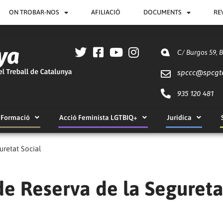
ON TROBAR-NOS
AFILIACIÓ
DOCUMENTS
RE
C/ Burgos 59, 
spccc@
spcgt
935 120 481
Formació
Acció Feminista LGTBIQ+
Jurídica
uretat Social
de Reserva de la Segureta