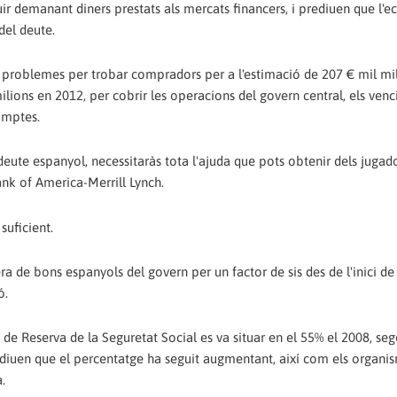
ir demanant diners prestats als mercats financers, i prediuen que l'
del deute.
à problemes per trobar compradors per a l'estimació de 207 € mil mi
lions en 2012, per cobrir les operacions del govern central, els ven
omptes.
eute espanyol, necessitaràs tota l'ajuda que pots obtenir dels jugad
nk of America-Merrill Lynch.
suficient.
de bons espanyols del govern per un factor de sis des de l'inici de l
ó.
e Reserva de la Seguretat Social es va situar en el 55% el 2008, seg
tes diuen que el percentatge ha seguit augmentant, així com els organi
.