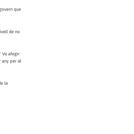
 govern que
ivell de no
" Va afegir
 any per al
e la