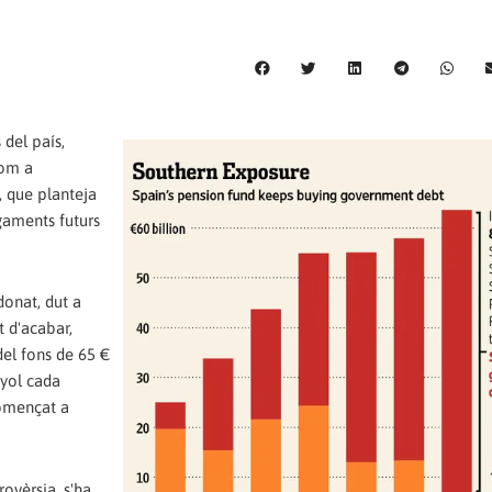
 del país,
com a
, que planteja
gaments futurs
onat, dut a
 d'acabar,
el fons de 65 €
nyol cada
començat a
ovèrsia, s'ha