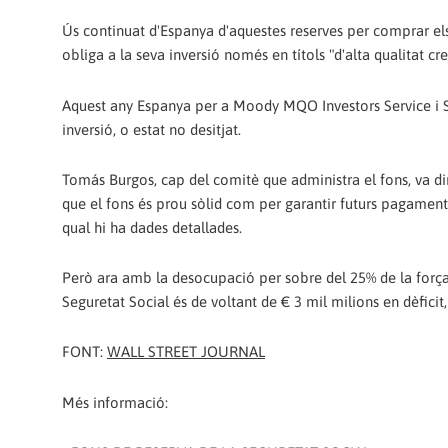
Ús continuat d'Espanya d'aquestes reserves per comprar els
obliga a la seva inversió només en títols "d'alta qualitat cre
Aquest any Espanya per a Moody MQO Investors Service i Sta
inversió, o estat no desitjat.
Tomás Burgos, cap del comitè que administra el fons, va dir
que el fons és prou sòlid com per garantir futurs pagament
qual hi ha dades detallades.
Però ara amb la desocupació per sobre del 25% de la força
Seguretat Social és de voltant de € 3 mil milions en dèfici
FONT:
WALL STREET JOURNAL
Més informació: