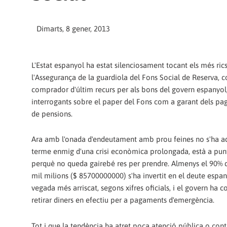
Dimarts, 8 gener, 2013
L'Estat espanyol ha estat silenciosament tocant els més rics
l'Assegurança de la guardiola del Fons Social de Reserva, 
comprador d'últim recurs per als bons del govern espanyol
interrogants sobre el paper del Fons com a garant dels pa
de pensions.
Ara amb l'onada d'endeutament amb prou feines no s'ha ad
terme enmig d'una crisi econòmica prolongada, està a punt
perquè no queda gairebé res per prendre. Almenys el 90% d
mil milions ($ 85700000000) s'ha invertit en el deute espa
vegada més arriscat, segons xifres oficials, i el govern ha 
retirar diners en efectiu per a pagaments d'emergència.
Tot i que la tendència ha atret poca atenció pública o contr