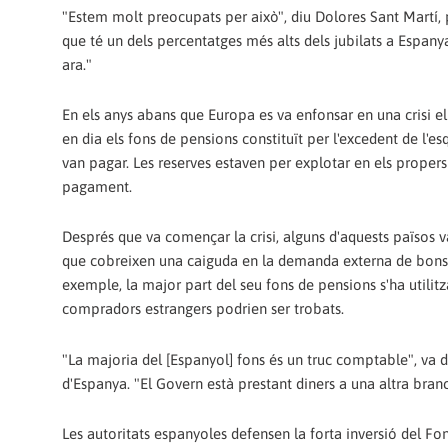
"Estem molt preocupats per això", diu Dolores Sant Martí, p
que té un dels percentatges més alts dels jubilats a Espa
ara."
En els anys abans que Europa es va enfonsar en una crisi el
en dia els fons de pensions constituït per l'excedent de l'
van pagar. Les reserves estaven per explotar en els proper
pagament.
Després que va començar la crisi, alguns d'aquests països va
que cobreixen una caiguda en la demanda externa de bons d
exemple, la major part del seu fons de pensions s'ha utilit
compradors estrangers podrien ser trobats.
"La majoria del [Espanyol] fons és un truc comptable", va 
d'Espanya. "El Govern està prestant diners a una altra bran
Les autoritats espanyoles defensen la forta inversió del Fon