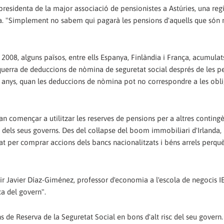
residenta de la major associació de pensionistes a Astúries, una reg
nya. "Simplement no sabem qui pagarà les pensions d'aquells que són
 2008, alguns països, entre ells Espanya, Finlàndia i França, acumulat
esquerra de deduccions de nòmina de seguretat social després de les p
s anys, quan les deduccions de nòmina pot no correspondre a les obl
n començar a utilitzar les reserves de pensions per a altres contingèn
els seus governs. Des del col·lapse del boom immobiliari d'Irlanda,
zat per comprar accions dels bancs nacionalitzats i béns arrels perquè
dir Javier Díaz-Giménez, professor d'economia a l'escola de negocis I
ca del govern".
s de Reserva de la Seguretat Social en bons d'alt risc del seu govern.