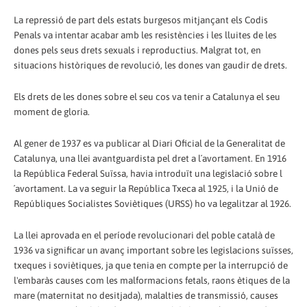
La repressió de part dels estats burgesos mitjançant els Codis
Penals va intentar acabar amb les resistències i les lluites de les
dones pels seus drets sexuals i reproductius. Malgrat tot, en
situacions històriques de revolució, les dones van gaudir de drets.
Els drets de les dones sobre el seu cos va tenir a Catalunya el seu
moment de gloria.
Al gener de 1937 es va publicar al Diari Oficial de la Generalitat de
Catalunya, una llei avantguardista pel dret a l´avortament. En 1916
la República Federal Suïssa, havia introduït una legislació sobre l
´avortament. La va seguir la República Txeca al 1925, i la Unió de
Repúbliques Socialistes Soviètiques (URSS) ho va legalitzar al 1926.
La llei aprovada en el període revolucionari del poble català de
1936 va significar un avanç important sobre les legislacions suïsses,
txeques i soviètiques, ja que tenia en compte per la interrupció de
l'embaràs causes com les malformacions fetals, raons ètiques de la
mare (maternitat no desitjada), malalties de transmissió, causes