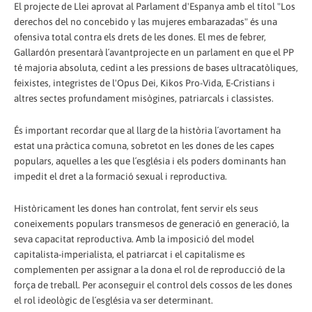
El projecte de Llei aprovat al Parlament d'Espanya amb el títol "Los
derechos del no concebido y las mujeres embarazadas" és una
ofensiva total contra els drets de les dones. El mes de febrer,
Gallardón presentarà l´avantprojecte en un parlament en que el PP
té majoria absoluta, cedint a les pressions de bases ultracatòliques,
feixistes, integristes de l'Opus Dei, Kikos Pro-Vida, E-Cristians i
altres sectes profundament misògines, patriarcals i classistes.
És important recordar que al llarg de la història l´avortament ha
estat una pràctica comuna, sobretot en les dones de les capes
populars, aquelles a les que l´església i els poders dominants han
impedit el dret a la formació sexual i reproductiva.
Històricament les dones han controlat, fent servir els seus
coneixements populars transmesos de generació en generació, la
seva capacitat reproductiva. Amb la imposició del model
capitalista-imperialista, el patriarcat i el capitalisme es
complementen per assignar a la dona el rol de reproducció de la
força de treball. Per aconseguir el control dels cossos de les dones
el rol ideològic de l´església va ser determinant.