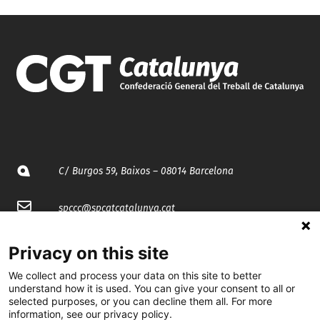
C/ Burgos 59, Baixos – 08014 Barcelona
spccc@
spcgtcatalunya.cat
935 120 481
Privacy on this site
We collect and process your data on this site to better
@CGTCatalunya
understand how it is used. You can give your consent to all or
selected purposes, or you can decline them all. For more
information, see our privacy policy.
cgtcatalunya