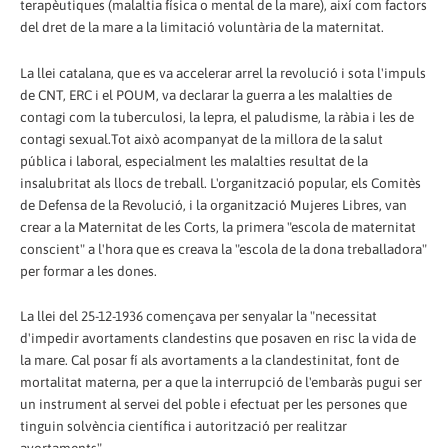
terapèutiques (malaltia física o mental de la mare), així com factors
del dret de la mare a la limitació voluntària de la maternitat.
La llei catalana, que es va accelerar arrel la revolució i sota l'impuls
de CNT, ERC i el POUM, va declarar la guerra a les malalties de
contagi com la tuberculosi, la lepra, el paludisme, la ràbia i les de
contagi sexual.Tot això acompanyat de la millora de la salut
pública i laboral, especialment les malalties resultat de la
insalubritat als llocs de treball. L'organització popular, els Comitès
de Defensa de la Revolució, i la organització Mujeres Libres, van
crear a la Maternitat de les Corts, la primera "escola de maternitat
conscient" a l'hora que es creava la "escola de la dona treballadora"
per formar a les dones.
La llei del 25-12-1936 començava per senyalar la "necessitat
d'impedir avortaments clandestins que posaven en risc la vida de
la mare. Cal posar fí als avortaments a la clandestinitat, font de
mortalitat materna, per a que la interrupció de l'embaràs pugui ser
un instrument al servei del poble i efectuat per les persones que
tinguin solvència científica i autorització per realitzar