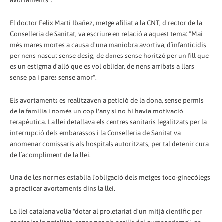
avortaments".
El doctor Felix Martí Ibañez, metge afiliat a la CNT, director de la
Conselleria de Sanitat, va escriure en relació a aquest tema: "Mai
més mares mortes a causa d'una maniobra avortiva, d´infanticidis
per nens nascut sense desig, de dones sense horitzó per un fill que
es un estigma d'allò que es vol oblidar, de nens arribats a llars
sense pa i pares sense amor".
Els avortaments es realitzaven a petició de la dona, sense permís
de la família i només un cop l'any si no hi havia motivació
terapèutica. La llei detallava els centres sanitaris legalitzats per la
interrupció dels embarassos i la Conselleria de Sanitat va
anomenar comissaris als hospitals autoritzats, per tal detenir cura
de l´acompliment de la llei.
Una de les normes establia l'obligació dels metges toco-ginecòlegs
a practicar avortaments dins la llei.
La llei catalana volia "dotar al proletariat d'un mitjà científic per