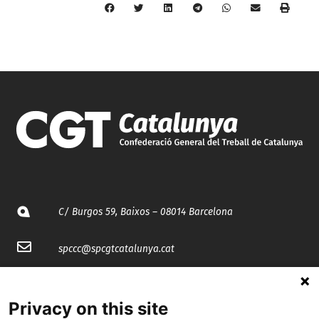
C/ Burgos 59, Baixos – 08014 Barcelona
spccc@
spcgtcatalunya.cat
935 120 481
Privacy on this site