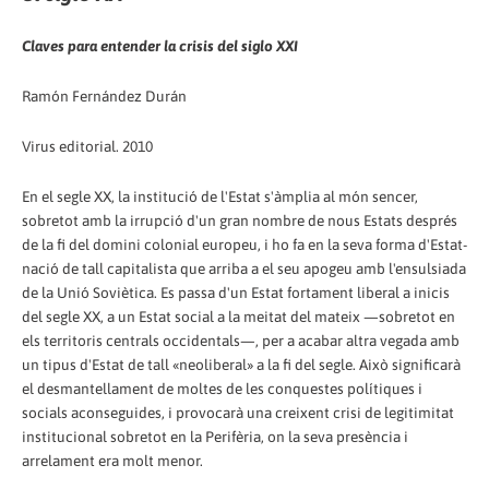
Claves para entender la crisis del siglo XXI
Ramón Fernández Durán
Virus editorial. 2010
En el segle XX, la institució de l'Estat s'àmplia al món sencer,
sobretot amb la irrupció d'un gran nombre de nous Estats després
de la fi del domini colonial europeu, i ho fa en la seva forma d'Estat-
nació de tall capitalista que arriba a el seu apogeu amb l'ensulsiada
de la Unió Soviètica. Es passa d'un Estat fortament liberal a inicis
del segle XX, a un Estat social a la meitat del mateix —sobretot en
els territoris centrals occidentals—, per a acabar altra vegada amb
un tipus d'Estat de tall «neoliberal» a la fi del segle. Això significarà
el desmantellament de moltes de les conquestes polítiques i
socials aconseguides, i provocarà una creixent crisi de legitimitat
institucional sobretot en la Perifèria, on la seva presència i
arrelament era molt menor.