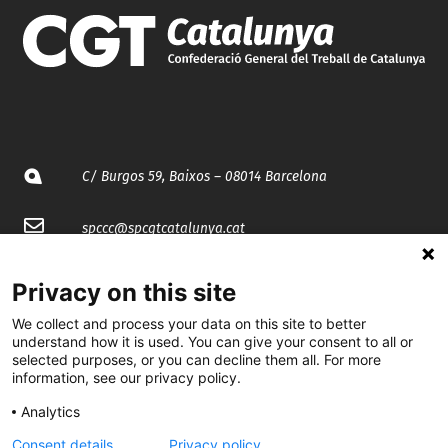
C/ Burgos 59, Baixos – 08014 Barcelona
spccc@
spcgtcatalunya.cat
935 120 481
Privacy on this site
We collect and process your data on this site to better
@CGTCatalunya
understand how it is used. You can give your consent to all or
selected purposes, or you can decline them all. For more
information, see our privacy policy.
cgtcatalunya
Analytics
CGTCatalunya
Consent details
Privacy policy