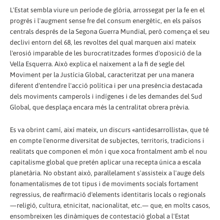
L'Estat sembla viure un període de glòria, arrossegat per la fe en el
progrés i l'augment sense fre del consum energètic, en els països
centrals després de la Segona Guerra Mundial, però comença el seu
declivi entorn del 68, les revoltes del qual marquen així mateix
l'erosió imparable de les burocratitzades formes d'oposició de la
Vella Esquerra. Això explica el naixement a la fi de segle del
Moviment per la Justícia Global, caracteritzat per una manera
diferent d'entendre l'acció política i per una presència destacada
dels moviments camperols i indígenes i de les demandes del Sud
Global, que desplaça encara més la centralitat obrera prèvia.
Es va obrint camí, així mateix, un discurs «antidesarrollista», que té
en compte l'enorme diversitat de subjectes, territoris, tradicions i
realitats que componen el món i que xoca frontalment amb el nou
capitalisme global que pretén aplicar una recepta única a escala
planetària. No obstant això, paral·lelament s'assisteix a l'auge dels
fonamentalismes de tot tipus i de moviments socials fortament
regressius, de reafirmació d'elements identitaris locals o regionals
—religió, cultura, etnicitat, nacionalitat, etc.— que, en molts casos,
ensombreixen les dinàmiques de contestació global a l'Estat