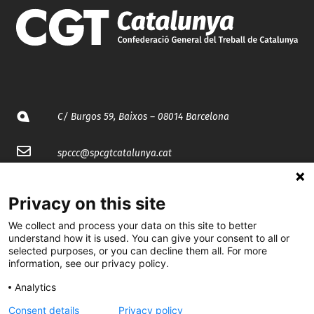
C/ Burgos 59, Baixos – 08014 Barcelona
spccc@
spcgtcatalunya.cat
935 120 481
Privacy on this site
We collect and process your data on this site to better
@CGTCatalunya
understand how it is used. You can give your consent to all or
selected purposes, or you can decline them all. For more
cgtcatalunya
information, see our privacy policy.
CGTCatalunya
Analytics
cgtcatalunya
Consent details
Privacy policy