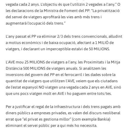
vegada cada 2 anys. L'objectiu és que l'utilizin 2 vegades a l'any.” O
les declaracions de la Ministra de Foment del PP: “La privatització
del servei de viatgers aprofitarà les vies amb més trens i
augmentarà l'ocupació dels trens.”
L'any passat el PP va eliminar 2/3 dels trens convencionals, al·ludint
a motius econòmics i de baixa ocupació, afectant a 1 MILIÓ de
viatgers, i declarant un imperceptible estalvi de 50 MILIONS.
L'AVE mou 25 MILIONS de viatgers a l'any, les Proximitats i la Mitja
Distància 500 MILIONS de viatgers anuals. Si analitzem les
inversions del govern del PP en el ferrocarril i les dades sobre la
quantitat de viatgers que utilitzen l'AVE, veiem que els ciutadans
de l'estat espanyol NO viatgen una vegada cada 2 anys en AVE, sinó
que uns pocs viatgen molt en AVE i ho paguem entre tots/tes.
Per a justificar el regal de la infraestructura i dels trens pagats amb
diners públics a empreses privades, es valen del discurs neoliberal
errat que “el privat es gestiona millor” (com exemple Bankia)
eliminant el servei públic per a qui més ho necessita.