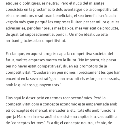
ètiques o polítiques, és neutral. Però el nucli del missatge
consisteix en la proclamació dels avantatges de la competitivitat:
els consumidors resultaran beneficiats, el seu benefici serà cada
vegada més gran perquè les empreses lluiten per ser millor que les
adversàries, per oferir preus més baixos, més varietat de producte,
de qualitat suposadament superior... Un món ideal que està
arribant gràcies a la competitivitat.
És clar que, en aquest progrés cap a la competitiva societat del
futur, moltes empreses moren en la lluita. “No importa, els passa
per no haver estat competitives”, diuen els promotors de la
competitivitat. “Quedaran en peu només i precisament les que han
encertat en la seva estratègia i han assumit els esforços necessaris,
amb la qual cosa guanyem tots.”
Fins aquí la descripció en termes tecnoeconòmics. Però la
competitivitat com a concepte econòmic està emparentada amb
els conceptes de mercat, mercaderia, etc. tots ells amb funcions
que ja Marx, en la seva anàlisi del sistema capitalista, va qualificar
de “conceptes fetitxes”. Es a dir, el concepte neutral, tècnic, de