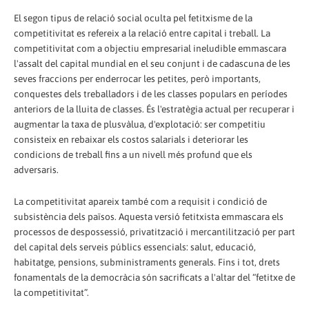
El segon tipus de relació social oculta pel fetitxisme de la
competitivitat es refereix a la relació entre capital i treball. La
competitivitat com a objectiu empresarial ineludible emmascara
l'assalt del capital mundial en el seu conjunt i de cadascuna de les
seves fraccions per enderrocar les petites, però importants,
conquestes dels treballadors i de les classes populars en períodes
anteriors de la lluita de classes. És l'estratègia actual per recuperar i
augmentar la taxa de plusvàlua, d'explotació: ser competitiu
consisteix en rebaixar els costos salarials i deteriorar les
condicions de treball fins a un nivell més profund que els
adversaris.
La competitivitat apareix també com a requisit i condició de
subsistència dels països. Aquesta versió fetitxista emmascara els
processos de despossessió, privatització i mercantilització per part
del capital dels serveis públics essencials: salut, educació,
habitatge, pensions, subministraments generals. Fins i tot, drets
fonamentals de la democràcia són sacrificats a l'altar del “fetitxe de
la competitivitat”.