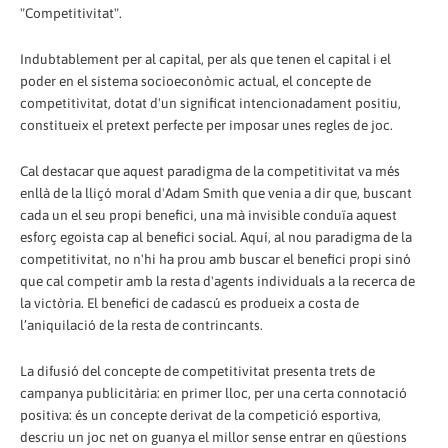
"Competitivitat".
Indubtablement per al capital, per als que tenen el capital i el
poder en el sistema socioeconòmic actual, el concepte de
competitivitat, dotat d'un significat intencionadament positiu,
constitueix el pretext perfecte per imposar unes regles de joc.
Cal destacar que aquest paradigma de la competitivitat va més
enllà de la lliçó moral d'Adam Smith que venia a dir que, buscant
cada un el seu propi benefici, una mà invisible conduïa aquest
esforç egoista cap al benefici social. Aquí, al nou paradigma de la
competitivitat, no n'hi ha prou amb buscar el benefici propi sinó
que cal competir amb la resta d'agents individuals a la recerca de
la victòria. El benefici de cadascú es produeix a costa de
l’aniquilació de la resta de contrincants.
La difusió del concepte de competitivitat presenta trets de
campanya publicitària: en primer lloc, per una certa connotació
positiva: és un concepte derivat de la competició esportiva,
descriu un joc net on guanya el millor sense entrar en qüestions