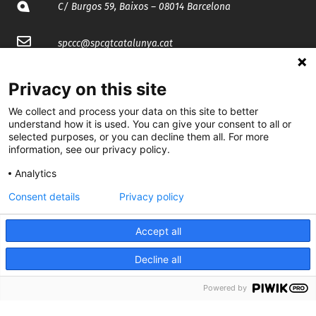
C/ Burgos 59, Baixos – 08014 Barcelona
spccc@
spcgtcatalunya.cat
935 120 481
Privacy on this site
We collect and process your data on this site to better
@CGTCatalunya
understand how it is used. You can give your consent to all or
selected purposes, or you can decline them all. For more
cgtcatalunya
information, see our privacy policy.
Analytics
CGTCatalunya
Consent details
Privacy policy
cgtcatalunya
Accept all
Decline all
Desenvolupat per
Powered by