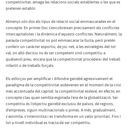
competitivitat, amaga les relacions socials establertes o les que es
pretenen establir.
Almenys són dos els tipus de relació social emmascarades en el
concepte. En primer lloc s'encobreixen precisament els conflictes
intercapitalistes i la dinàmica d'aquests conflictes. Naturalment, la
paraula competitivitat no pot emmascarar la lluita, però pretén
conferir un caràcter esportiu, de joc net, a les estratègies del tot
val, on allò decisiu no és ser competent sinó competitiu a
qualsevol preu, encara que la competitivitat procedeixi del treball
infantil o de treballs forçats.
Els esforços per amplificar i difondre gairebé agressivament el
paradigma de la competitivitat esdevenen en el moment de la crisi
més accentuada del capital: la competitivitat esdevé, en efecte, en
concepte clau quan sembla esgotada l'era de la globalització. Ser
competitiu és l'objectiu gairebé exclusiu de països, de regions,
d'empreses, siguin multinacionals o pimes. A més, gradualment,
s'assimila, s'interioritza i es transforma en un valor prioritari. Fins i
tot a nivell individual es tracta de ser competitiu.