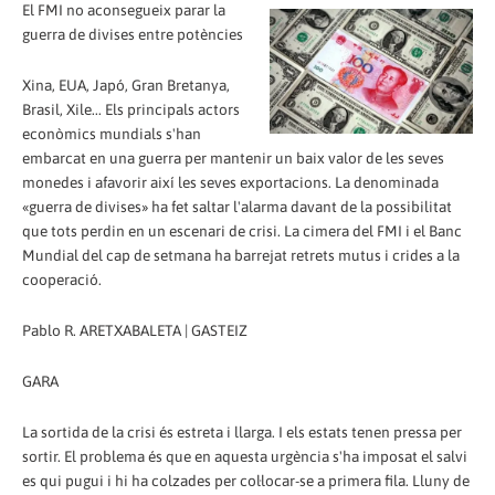
El FMI no aconsegueix parar la
guerra de divises entre potències
Xina, EUA, Japó, Gran Bretanya,
Brasil, Xile... Els principals actors
econòmics mundials s'han
embarcat en una guerra per mantenir un baix valor de les seves
monedes i afavorir així les seves exportacions. La denominada
«guerra de divises» ha fet saltar l'alarma davant de la possibilitat
que tots perdin en un escenari de crisi. La cimera del FMI i el Banc
Mundial del cap de setmana ha barrejat retrets mutus i crides a la
cooperació.
Pablo R. ARETXABALETA | GASTEIZ
GARA
La sortida de la crisi és estreta i llarga. I els estats tenen pressa per
sortir. El problema és que en aquesta urgència s'ha imposat el salvi
es qui pugui i hi ha colzades per col·locar-se a primera fila. Lluny de