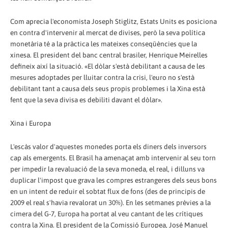
Com aprecia l'economista Joseph Stiglitz, Estats Units es posiciona
en contra d'intervenir al mercat de divises, però la seva política
monetària té a la pràctica les mateixes conseqüències que la
xinesa. El president del banc central brasiler, Henrique Meirelles
defineix així la situació. «El dòlar s'està debilitant a causa de les
mesures adoptades per lluitar contra la crisi, l'euro no s'està
debilitant tant a causa dels seus propis problemes i la Xina està
fent que la seva divisa es debiliti davant el dòlar».
Xina i Europa
L'escàs valor d'aquestes monedes porta els diners dels inversors
cap als emergents. El Brasil ha amenaçat amb intervenir al seu torn
per impedir la revaluació de la seva moneda, el real, i dilluns va
duplicar l'impost que grava les compres estrangeres dels seus bons
en un intent de reduir el sobtat flux de fons (des de principis de
2009 el real s'havia revalorat un 30%). En les setmanes prèvies a la
cimera del G-7, Europa ha portat al veu cantant de les crítiques
contra la Xina. El president de la Comissió Europea, José Manuel