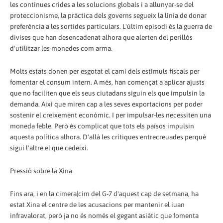
les contínues crides a les solucions globals i a allunyar-se del
proteccionisme, la pràctica dels governs segueix la línia de donar
preferència a les sortides particulars. L'últim episodi és la guerra de
divises que han desencadenat alhora que alerten del perillós
d'utilitzar les monedes com arma.
Molts estats donen per esgotat el camí dels estímuls fiscals per
fomentar el consum intern. A més, han començat a aplicar ajusts
que no faciliten que els seus ciutadans siguin els que impulsin la
demanda. Així que miren cap a les seves exportacions per poder
sostenir el creixement econòmic. I per impulsar-les necessiten una
moneda feble. Però és complicat que tots els països impulsin
aquesta política alhora. D'allà les crítiques entrecreuades perquè
sigui l'altre el que cedeixi.
Pressió sobre la Xina
Fins ara, i en la cimera|cim del G-7 d'aquest cap de setmana, ha
estat Xina el centre de les acusacions per mantenir el iuan
infravalorat, però ja no és només el gegant asiàtic que fomenta