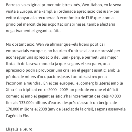
Barroso, va exigir al primer ministre xinès, Wen Jiabao, en la seva
visita a Europa, una «àmplia i ordenada apreciació del iuan» per
evitar danyar a la recuperació econòmica de l'UE que, com a
principal mercat de les exportacions xineses, també afectaria
negativament el gegant asiàtic.
No obstant això, Wen va afirmar que «els líders polítics i
empresarials europeus no haurien d'unir-se al cor de pressió per
aconseguir una apreciació del iuan» perquè permeti una major
flotació de la seva moneda ja que, segons el seu parer, una
apreciació podria provocar una crisi en el gegant asiàtic, amb la
pèrdua de milers d'ocupacions|usos i un «desastre» per a
l'economia mundial. En el cas europeu, el comerç bilateral amb la
Xina s'ha triplicat entre 2000 i 2009, un període en què el dèficit
comercial amb el gegant asiàtic s'ha incrementat des dels 49.000
fins als 133.000 milions d'euros, després d'assolir un bec|pic de
170.000 milions el 2008 (any de l'esclat de la crisi), segons assenyala
l'agència Efe.
Lligalls a l'euro