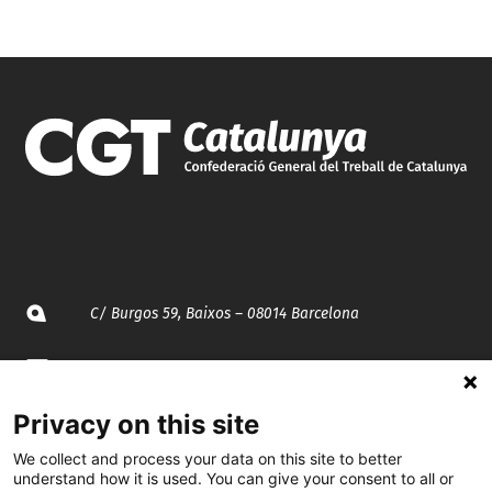
C/ Burgos 59, Baixos – 08014 Barcelona
spccc@
spcgtcatalunya.cat
Privacy on this site
935 120 481
We collect and process your data on this site to better
understand how it is used. You can give your consent to all or
@CGTCatalunya