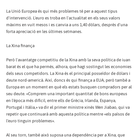
La Unió Europea és qui més problemes té per a aquest tipus
d'intervenció. L'euro es troba en l'actualitat en els seus valors
màxims en vuit mesos i es canvia a uns 1,40 dòlars, després d'una
forta apreciació en les últimes setmanes.
La Xina finança
Però l'avantatge competitiu de la Xina amb la seva política de iuan
barat és el que ha permès, alhora, que hagi sostingut les economies
dels seus competidors. La Xina és el principal posseïdor de dòlars i
deute nord-americà. Així, doncs és qui finança a EUA, però també a
Europa en un moment en què els estats busquen compradors per al
seu deute. «Comprem una important quantitat de bons europeus
en l'època més difícil, entre ells de Grècia, Irlanda, Espanya,
Portugal i Itàlia,» va dir el primer ministre xinès Wen Jiabao, qui va
repetir que continuarà amb aquesta política mentre «els països de
l'euro tinguin problemes».
Al seu torn, també això suposa una dependència per a Xina, que