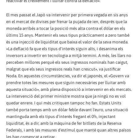
reactivar el creixement i lluitar contra la deflació».
El mes passat el Japó va intervenir per primera vegada en sis anys
en el mercat de divises per frenar la pujada de ien, després que la
moneda arribés a tocar la posició més alta contra el dòlar en els
últims 15 anys. Mantenir els seus tipus pràcticament a zero també
és una injecció de liquiditat que baixa el valor de la seva moneda.
«La deflació fa que els tipus d'interès siguin alts, i desanima els
inversors a invertir en tecnologia a mitjà termini. A més, les llars no
perceben millores perquè els seus ingressos nominals han caigut,
malgrat que els seus ingressos reals han crescut», va justificar
Noda. En aquestes circumstàncies, va dir el japonès, el «Govern va
prendre totes les mesures que siguin necessàries per lluitar amb
aquesta situació», amb plena disposició a intervenir en els mercats.
La intervenció del primer ministre mostra que ja ningú no es vol
quedar enrere. I qui més critiquen tampoc ho fan. Estats Units
també porta temps amb un dòlar feble davant l'euro, una situació
mantinguda amb els tipus d'interès fregant el 0%, injectant
liquiditat, és a dir, amb la màquina de fer bitllets de la Reserva
Federals, i amb les mesures d'estímul que manté quan altres països
les han començat a retirar.