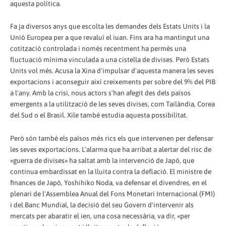
aquesta política.
Fa ja diversos anys que escolta les demandes dels Estats Units i la
Unió Europea per a que revaluï el iuan. Fins ara ha mantingut una
cotització controlada i només recentment ha permès una
fluctuació mínima vinculada a una cistella de divises. Però Estats
Units vol més. Acusa la Xina d'impulsar d'aquesta manera les seves
exportacions i aconseguir així creixements per sobre del 9% del PIB
a l'any. Amb la crisi, nous actors s'han afegit des dels països
emergents a la utilització de les seves divises, com Tailàndia, Corea
del Sud o el Brasil. Xile també estudia aquesta possibilitat.
Però són també els països més rics els que intervenen per defensar
les seves exportacions. L'alarma que ha arribat a alertar del risc de
«guerra de divises» ha saltat amb la intervenció de Japó, que
continua embardissat en la lluita contra la deflació. El ministre de
finances de Japó, Yoshihiko Noda, va defensar el divendres, en el
plenari de l'Assemblea Anual del Fons Monetari Internacional (FMI)
i del Banc Mundial, la decisió del seu Govern d'intervenir als
mercats per abaratir el ien, una cosa necessària, va dir, «per