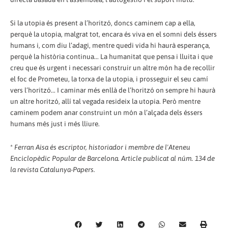
Si la utopia és present a l’horitzó, doncs caminem cap a ella,
perquè la utopia, malgrat tot, encara és viva en el somni dels éssers
humans i, com diu l’adagi, mentre quedi vida hi haurà esperança,
perquè la història continua... La humanitat que pensa i lluita i que
creu que és urgent i necessari construir un altre món ha de recollir
el foc de Prometeu, la torxa de la utopia, i prosseguir el seu camí
vers l’horitzó... I caminar més enllà de l’horitzó on sempre hi haurà
un altre horitzó, allí tal vegada resideix la utopia. Però mentre
caminem podem anar construint un món a l’alçada dels éssers
humans més just i més lliure.
*
Ferran Aisa és escriptor, historiador i membre de l'Ateneu
Enciclopèdic Popular de Barcelona. Article publicat al núm. 134 de
la revista Catalunya-Papers.