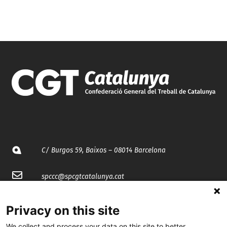
C/ Burgos 59, Baixos – 08014 Barcelona
spccc@
spcgtcatalunya.cat
935 120 481
Privacy on this site
We collect and process your data on this site to better