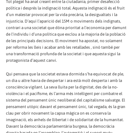
Tot plegat ha anat creant entre la ciutadania, primer desafecció
política i després la indignació total. Aquesta indignació és el fruit
d’un malestar provocat per la vida precària, la desigualtats i la
injustícia. D’aquí l’aparició del 15M o moviments dels indignats,
contrari a una societat que dóna prioritat a l’economia per damunt
de l’individu i d’una política que exclou a la majoria de la població
de les principals decisions. El moviment ha apostat, no solament
per reforma les lleis i acabar amb les retallades , sinó també per
una transformació profunda de la societat i que aquesta sigui la
protagonista d’aquest canvi.
Qui pensava que la societat estava dormida s’ha equivocat de ple,
un dia u altre havia de despertar i ara està molt desperta i amb la
consciència vigilant. La seva lluita per la dignitat, des de la no-
violència i el pacifisme, és l’arma més intel·ligent per combatre el
sistema del pensament únic neoliberal del capitalisme salvatge. El
pensament utòpic davant el pensament únic, tal vegada, és la gran
clau per obrir novament la capsa màgica on es conserva la
imaginació, els anhels de llibertat i de solidaritat de la humanitat.
Davant la democràcia parlamentària burgesa, la democràcia
directa basada en l’assemblea, l’autogestió i el suport mutu.