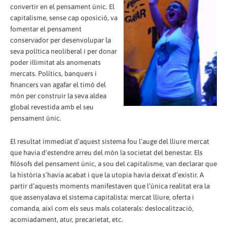
convertir en el pensament únic. El
capitalisme, sense cap oposició, va
fomentar el pensament
conservador per desenvolupar la
seva política neoliberal i per donar
poder il·limitat als anomenats
mercats. Polítics, banquers i
financers van agafar el timó del
món per construir la seva aldea
global revestida amb el seu
pensament únic.
El resultat immediat d’aquest sistema fou l’auge del lliure mercat
que havia d’estendre arreu del món la societat del benestar. Els
filòsofs del pensament únic, a sou del capitalisme, van declarar que
la història s’havia acabat i que la utopia havia deixat d’existir. A
partir d’aquests moments manifestaven que l’única realitat era la
que assenyalava el sistema capitalista: mercat lliure, oferta i
comanda, així com els seus mals colaterals: deslocalització,
acomiadament, atur, precarietat, etc.