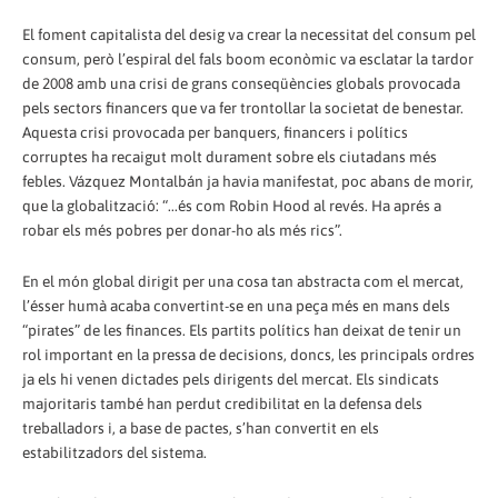
El foment capitalista del desig va crear la necessitat del consum pel
consum, però l’espiral del fals boom econòmic va esclatar la tardor
de 2008 amb una crisi de grans conseqüències globals provocada
pels sectors financers que va fer trontollar la societat de benestar.
Aquesta crisi provocada per banquers, financers i polítics
corruptes ha recaigut molt durament sobre els ciutadans més
febles. Vázquez Montalbán ja havia manifestat, poc abans de morir,
que la globalització: “...és com Robin Hood al revés. Ha aprés a
robar els més pobres per donar-ho als més rics”.
En el món global dirigit per una cosa tan abstracta com el mercat,
l’ésser humà acaba convertint-se en una peça més en mans dels
“pirates” de les finances. Els partits polítics han deixat de tenir un
rol important en la pressa de decisions, doncs, les principals ordres
ja els hi venen dictades pels dirigents del mercat. Els sindicats
majoritaris també han perdut credibilitat en la defensa dels
treballadors i, a base de pactes, s’han convertit en els
estabilitzadors del sistema.