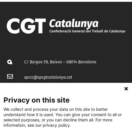
C/ Burgos 59, Baixos – 08014 Barcelona
spccc@
spcgtcatalunya.cat
935 120 481
Privacy on this site
We collect and process your data on this site to better
@CGTCatalunya
understand how it is used. You can give your consent to all or
selected purposes, or you can decline them all. For more
cgtcatalunya
information, see our privacy policy.