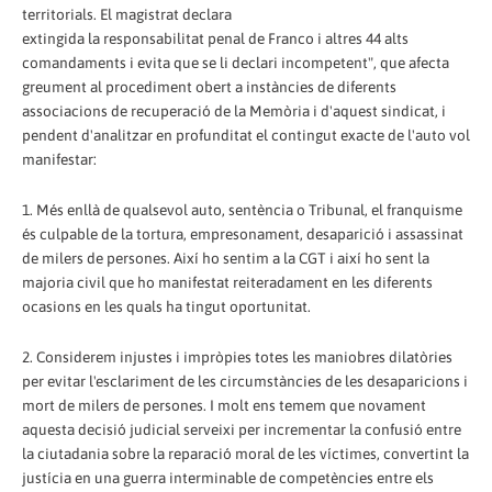
territorials. El magistrat declara
extingida la responsabilitat penal de Franco i altres 44 alts
comandaments i evita que se li declari incompetent", que afecta
greument al procediment obert a instàncies de diferents
associacions de recuperació de la Memòria i d'aquest sindicat, i
pendent d'analitzar en profunditat el contingut exacte de l'auto vol
manifestar:
1. Més enllà de qualsevol auto, sentència o Tribunal, el franquisme
és culpable de la tortura, empresonament, desaparició i assassinat
de milers de persones. Així ho sentim a la CGT i així ho sent la
majoria civil que ho manifestat reiteradament en les diferents
ocasions en les quals ha tingut oportunitat.
2. Considerem injustes i impròpies totes les maniobres dilatòries
per evitar l'esclariment de les circumstàncies de les desaparicions i
mort de milers de persones. I molt ens temem que novament
aquesta decisió judicial serveixi per incrementar la confusió entre
la ciutadania sobre la reparació moral de les víctimes, convertint la
justícia en una guerra interminable de competències entre els