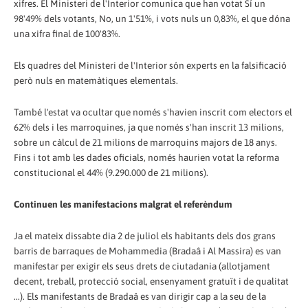
xifres. El Ministeri de l'Interior comunica que han votat Sí un
98'49% dels votants, No, un 1'51%, i vots nuls un 0,83%, el que dóna
una xifra final de 100'83%.
Els quadres del Ministeri de l'Interior són experts en la falsificació
però nuls en matemàtiques elementals.
També l'estat va ocultar que només s'havien inscrit com electors el
62% dels i les marroquines, ja que només s'han inscrit 13 milions,
sobre un càlcul de 21 milions de marroquins majors de 18 anys.
Fins i tot amb les dades oficials, només haurien votat la reforma
constitucional el 44% (9.290.000 de 21 milions).
Continuen les manifestacions malgrat el referèndum
Ja el mateix dissabte dia 2 de juliol els habitants dels dos grans
barris de barraques de Mohammedia (Bradaâ i Al Massira) es van
manifestar per exigir els seus drets de ciutadania (allotjament
decent, treball, protecció social, ensenyament gratuït i de qualitat
...). Els manifestants de Bradaâ es van dirigir cap a la seu de la