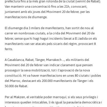
prefectura fins a la més gran rotonda de la ciutat (venint de Rabat).
Van mantenir una concentració fins a les 21h, convocant,
juntament amb els joves del Moviment 20 de febrer, per les
manifestacions de diumenge.
El diumenge dia 3 milers de manifestants, han sortit de nou al
carrer en nombroses ciutats, a la crida del Moviment del 20 de
febrer, sense que hi hagi hagut incidents llevat a El Jadida on els
manifestants van ser atacats pels sicaris del règim, provocant 8
ferits.
A Casablanca, Rabat, Tànger, Marrakech ..., els militants del
Moviment del 20 de febrer van indicar clarament que pensen
prosseguir la seva mobilització, tot i l'aprovació de la nova
constitució. Hi va haver manifestacions en unes 80 ciutats i pobles
del Marroc, destacant els 200.000 manifestants de Tànger i els
50.000 de Rabat.
Per al Makzen, el veritable poder marroquí, si els seus privilegis i
interessos queden intocables, li és igual la parauleria democràtica i