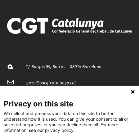
C/ Burgos 59, Baixos – 08014 Barcelona
spccc@
spcgtcatalunya.cat
935 120 481
Privacy on this site
We collect and process your data on this site to better
@CGTCatalunya
understand how it is used. You can give your consent to all or
selected purposes, or you can decline them all. For more
cgtcatalunya
information, see our privacy policy.