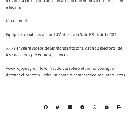
fer votar a corre-cuita una constitució que només li interessa com
a façana.
Mouatamid
Equip de treball per al nord d'Àfrica de la S. de RR. II. de la CGT
>>>
Per veure vídeos de les manifestacions, del frau electoral, de
les coaccions per votar si, ..., aneu a:
www.rojoynegro.info/el-fraude-del-referendum-no-consigue-
detener-el-proceso-lucha-un-cambio-democratico-real-marruecos