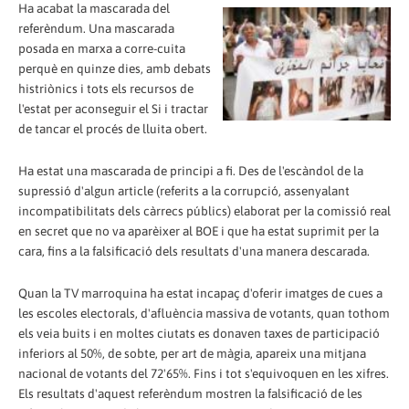
Ha acabat la mascarada del
referèndum. Una mascarada
posada en marxa a corre-cuita
perquè en quinze dies, amb debats
histriònics i tots els recursos de
l'estat per aconseguir el Si i tractar
de tancar el procés de lluita obert.
Ha estat una mascarada de principi a fi. Des de l'escàndol de la
supressió d'algun article (referits a la corrupció, assenyalant
incompatibilitats dels càrrecs públics) elaborat per la comissió real
en secret que no va aparèixer al BOE i que ha estat suprimit per la
cara, fins a la falsificació dels resultats d'una manera descarada.
Quan la TV marroquina ha estat incapaç d'oferir imatges de cues a
les escoles electorals, d'afluència massiva de votants, quan tothom
els veia buits i en moltes ciutats es donaven taxes de participació
inferiors al 50%, de sobte, per art de màgia, apareix una mitjana
nacional de votants del 72'65%. Fins i tot s'equivoquen en les xifres.
Els resultats d'aquest referèndum mostren la falsificació de les