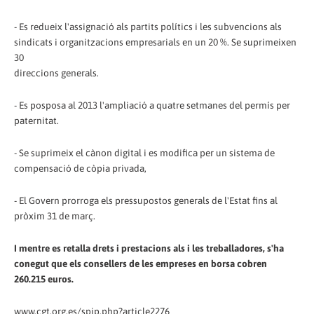
- Es redueix l'assignació als partits polítics i les subvencions als
sindicats i organitzacions empresarials en un 20 %. Se suprimeixen
30
direccions generals.
- Es posposa al 2013 l'ampliació a quatre setmanes del permís per
paternitat.
- Se suprimeix el cànon digital i es modifica per un sistema de
compensació de còpia privada,
- El Govern prorroga els pressupostos generals de l'Estat fins al
pròxim 31 de març.
I mentre es retalla drets i prestacions als i les treballadores, s'ha
conegut que els consellers de les empreses en borsa cobren
260.215 euros.
www.cgt.org.es/spip.php?article2276