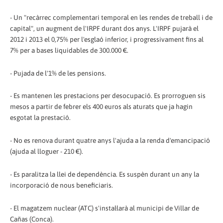
- Un "recàrrec complementari temporal en les rendes de treball i de
capital", un augment de l'IRPF durant dos anys. L'IRPF pujarà el
2012 i 2013 el 0,75% per l'esglaó inferior, i progressivament fins al
7% per a bases liquidables de 300.000 €.
- Pujada de l'1% de les pensions.
- Es mantenen les prestacions per desocupació. Es prorroguen sis
mesos a partir de febrer els 400 euros als aturats que ja hagin
esgotat la prestació.
- No es renova durant quatre anys l'ajuda a la renda d'emancipació
(ajuda al lloguer - 210 €).
- Es paralitza la llei de dependència. Es suspèn durant un any la
incorporació de nous beneficiaris.
- El magatzem nuclear (ATC) s'instal·larà al municipi de Villar de
Cañas (Conca).