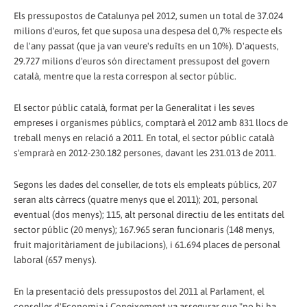
Els pressupostos de Catalunya pel 2012, sumen un total de 37.024
milions d'euros, fet que suposa una despesa del 0,7% respecte els
de l'any passat (que ja van veure's reduïts en un 10%). D'aquests,
29.727 milions d'euros són directament pressupost del govern
català, mentre que la resta correspon al sector públic.
El sector públic català, format per la Generalitat i les seves
empreses i organismes públics, comptarà el 2012 amb 831 llocs de
treball menys en relació a 2011. En total, el sector públic català
s'emprarà en 2012-230.182 persones, davant les 231.013 de 2011.
Segons les dades del conseller, de tots els empleats públics, 207
seran alts càrrecs (quatre menys que el 2011); 201, personal
eventual (dos menys); 115, alt personal directiu de les entitats del
sector públic (20 menys); 167.965 seran funcionaris (148 menys,
fruit majoritàriament de jubilacions), i 61.694 places de personal
laboral (657 menys).
En la presentació dels pressupostos del 2011 al Parlament, el
conseller d'Economia i Coneixement va assegurar que "no hi ha