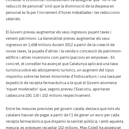
reducció de personal" sinó que la disminució de la despesa en
personal es fa per l'increment d'hores treballades i les reduccions
salarials.
El Govern preveu augmentar els seus ingressos pujant taxes i
venent patrimoni. La Generalitat preveu augmentar els seus
ingressos en 1.608 milions durant 2012 a partir de la creació de
noves taxes, la pujada d'altres i la venda o concessió de patrimoni-
edificis i altres inversions com participacions en empreses-. En
concret, el conseller ha avançat que Catalunya aplicarà una taxa
turística sobre els allotjaments turístics, un augment del tipus
impositiu sobre les benes minoristes d'hidrocarburs i una taxa per
expedició de recepta farmacèutica a la qual el Govern anomena
'tiquet moderador' que, segons preveu l'Executiu, aportaran
cadascuna 100, 130 i 102 milions respectivament.
Entre les mesures previstes pel govern català, destaca que tots els
catalans hauran de pagar a partir de l'1 de gener un euro per cada
recepta farmacèutica que dispensi la sanitat pública, i amb aquesta
mesura, es preveuen recaptar 102 milions. Mas-Colell ha assegurat