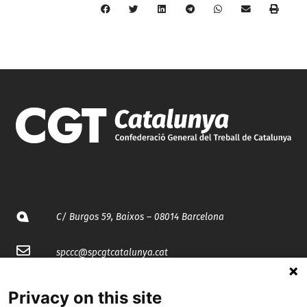
C/ Burgos 59, Baixos – 08014 Barcelona
spccc@
spcgtcatalunya.cat
935 120 481
Privacy on this site