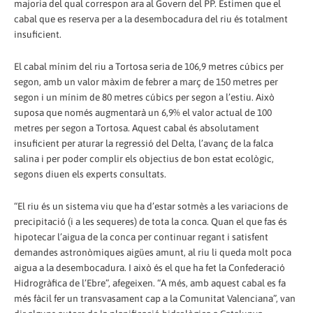
majoria del qual correspon ara al Govern del PP. Estimen que el
cabal que es reserva per a la desembocadura del riu és totalment
insuficient.
El cabal mínim del riu a Tortosa seria de 106,9 metres cúbics per
segon, amb un valor màxim de febrer a març de 150 metres per
segon i un mínim de 80 metres cúbics per segon a l’estiu. Això
suposa que només augmentarà un 6,9% el valor actual de 100
metres per segon a Tortosa. Aquest cabal és absolutament
insuficient per aturar la regressió del Delta, l’avanç de la falca
salina i per poder complir els objectius de bon estat ecològic,
segons diuen els experts consultats.
“El riu és un sistema viu que ha d’estar sotmès a les variacions de
precipitació (i a les sequeres) de tota la conca. Quan el que fas és
hipotecar l’aigua de la conca per continuar regant i satisfent
demandes astronòmiques aigües amunt, al riu li queda molt poca
aigua a la desembocadura. I això és el que ha fet la Confederació
Hidrogràfica de l’Ebre”, afegeixen. “A més, amb aquest cabal es fa
més fàcil fer un transvasament cap a la Comunitat Valenciana”, van