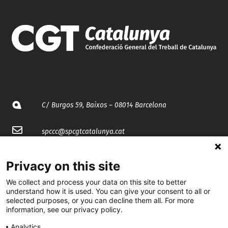
C/ Burgos 59, Baixos – 08014 Barcelona
spccc@
spcgtcatalunya.cat
935 120 481
Privacy on this site
We collect and process your data on this site to better
@CGTCatalunya
understand how it is used. You can give your consent to all or
selected purposes, or you can decline them all. For more
cgtcatalunya
information, see our privacy policy.
CGTCatalunya
Analytics