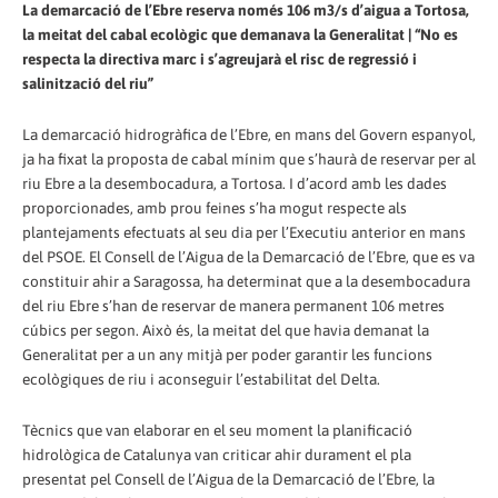
La demarcació de l’Ebre reserva només 106 m3/s d’aigua a Tortosa,
la meitat del cabal ecològic que demanava la Generalitat | “No es
respecta la directiva marc i s’agreujarà el risc de regressió i
salinització del riu”
La demarcació hidrogràfica de l’Ebre, en mans del Govern espanyol,
ja ha fixat la proposta de cabal mínim que s’haurà de reservar per al
riu Ebre a la desembocadura, a Tortosa. I d’acord amb les dades
proporcionades, amb prou feines s’ha mogut respecte als
plantejaments efectuats al seu dia per l’Executiu anterior en mans
del PSOE. El Consell de l’Aigua de la Demarcació de l’Ebre, que es va
constituir ahir a Saragossa, ha determinat que a la desembocadura
del riu Ebre s’han de reservar de manera permanent 106 metres
cúbics per segon. Això és, la meitat del que havia demanat la
Generalitat per a un any mitjà per poder garantir les funcions
ecològiques de riu i aconseguir l’estabilitat del Delta.
Tècnics que van elaborar en el seu moment la planificació
hidrològica de Catalunya van criticar ahir durament el pla
presentat pel Consell de l’Aigua de la Demarcació de l’Ebre, la