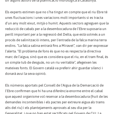
dir alguns autors de la planificació hidrològica a Catalunya.
Els experts estimen que no s’ha tingut en compte que el riu Ebre té
unes fluctuacions i unes variacions molt importants si es tracta
d’un any molt eixut, mitjà o humit. Aquests sectors agreguen que la
reducció de cabals per a la desembocadura de l’Ebre suposaria un
perill important per a la regressió del Delta, que està sotmès a un
procés de salinització intens, per l’entrada de la falca marina terra
endins. “La falca salina entrarà fins a Miravet”, van dir per expressar
l’alerta. “El problema de fons és que no es respecta la directiva
marc de l’aigua, sinó que es considera que el riu, en el tram final, és
un simple tub de desguàs, no un riu veritable”, afegeixen les
mateixes fonts. El Govern català va preferir ahir guardar silenci i
donarà avui la seva opinió.
Els números aportats pel Consell de l’Aigua de la Demarcació de
l’Ebre confirmen que hi ha una diferència enorme entre el cabal
que aquest organisme vol reservar a la desembocadura (fruit de les
demandes incontenibles i els pactes per extreure aigua als trams
alts del riu) i els plantejaments aprovats al seu dia per la
Generalitat, i que no han estat rectificats pel Govern de CiU. La