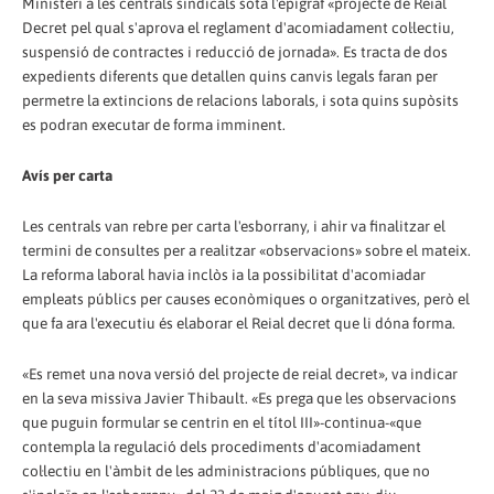
Ministeri a les centrals sindicals sota l'epígraf «projecte de Reial
Decret pel qual s'aprova el reglament d'acomiadament col·lectiu,
suspensió de contractes i reducció de jornada». Es tracta de dos
expedients diferents que detallen quins canvis legals faran per
permetre la extincions de relacions laborals, i sota quins supòsits
es podran executar de forma imminent.
Avís per carta
Les centrals van rebre per carta l'esborrany, i ahir va finalitzar el
termini de consultes per a realitzar «observacions» sobre el mateix.
La reforma laboral havia inclòs ia la possibilitat d'acomiadar
empleats públics per causes econòmiques o organitzatives, però el
que fa ara l'executiu és elaborar el Reial decret que li dóna forma.
«Es remet una nova versió del projecte de reial decret», va indicar
en la seva missiva Javier Thibault. «Es prega que les observacions
que puguin formular se centrin en el títol III»-continua-«que
contempla la regulació dels procediments d'acomiadament
col·lectiu en l'àmbit de les administracions públiques, que no