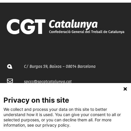
C/ Burgos 59, Baixos – 08014 Barcelona
spccc@
spcgtcatalunya.cat
935 120 481
Privacy on this site
We collect and process your data on this site to better
@CGTCatalunya
understand how it is used. You can give your consent to all or
selected purposes, or you can decline them all. For more
information, see our privacy policy.
cgtcatalunya