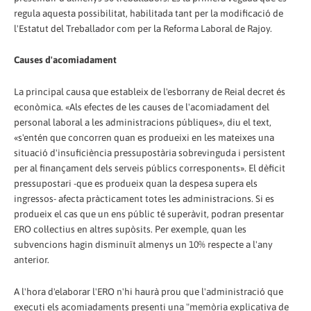
regula aquesta possibilitat, habilitada tant per la modificació de
l'Estatut del Treballador com per la Reforma Laboral de Rajoy.
Causes d'acomiadament
La principal causa que estableix de l'esborrany de Reial decret és
econòmica. «Als efectes de les causes de l'acomiadament del
personal laboral a les administracions públiques», diu el text,
«s'entén que concorren quan es produeixi en les mateixes una
situació d'insuficiència pressupostària sobrevinguda i persistent
per al finançament dels serveis públics corresponents». El dèficit
pressupostari -que es produeix quan la despesa supera els
ingressos- afecta pràcticament totes les administracions. Si es
produeix el cas que un ens públic té superàvit, podran presentar
ERO col·lectius en altres supòsits. Per exemple, quan les
subvencions hagin disminuït almenys un 10% respecte a l'any
anterior.
A l'hora d'elaborar l'ERO n'hi haurà prou que l'administració que
executi els acomiadaments presenti una "memòria explicativa de