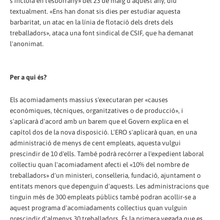
s'incloïa en l'esborrany» del 23 de maig d'aquest any, diu
textualment. «Ens han donat sis dies per estudiar aquesta
barbaritat, un atac en la línia de flotació dels drets dels
treballadors», ataca una font sindical de CSIF, que ha demanat
l'anonimat.
Per a qui és?
Els acomiadaments massius s'executaran per «causes
econòmiques, tècniques, organitzatives o de producció», i
s'aplicarà d'acord amb un barem que el Govern explica en el
capítol dos de la nova disposició. L'ERO s'aplicarà quan, en una
administració de menys de cent empleats, aquesta vulgui
prescindir de 10 d'ells. També podrà recórrer a l'expedient laboral
col·lectiu quan l'acomiadament afecti el «10% del nombre de
treballadors» d'un ministeri, conselleria, fundació, ajuntament o
entitats menors que depenguin d'aquests. Les administracions que
tinguin més de 300 empleats públics també podran acollir-se a
aquest programa d'acomiadaments col·lectius quan vulguin
prescindir d'almenys 30 treballadors. És la primera vegada que es