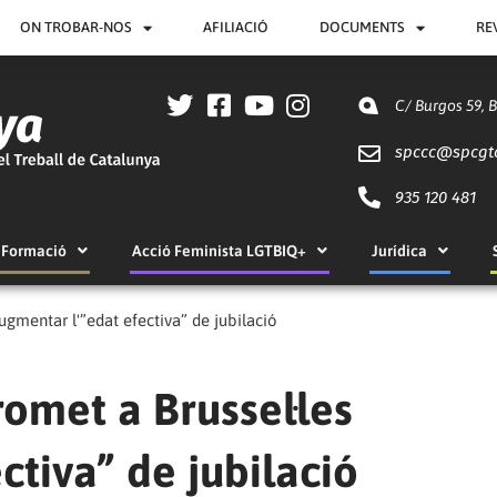
ON TROBAR-NOS
AFILIACIÓ
DOCUMENTS
RE
C/ Burgos 59, 
spccc@
spcgt
935 120 481
Formació
Acció Feminista LGTBIQ+
Jurídica
ugmentar l'”edat efectiva” de jubilació
omet a Brussel·les
ctiva” de jubilació