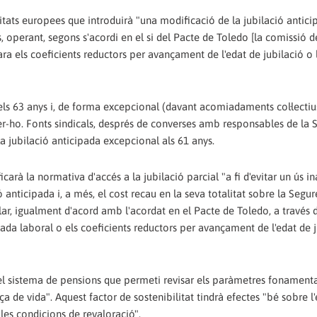
itats europees que introduirà "una modificació de la jubilació antic
s, operant, segons s'acordi en el si del Pacte de Toledo [la comissió 
ra els coeficients reductors per avançament de l'edat de jubilació o 
n els 63 anys i, de forma excepcional (davant acomiadaments col·lectius
er-ho. Fonts sindicals, després de converses amb responsables de la 
a jubilació anticipada excepcional als 61 anys.
arà la normativa d'accés a la jubilació parcial "a fi d'evitar un ús i
ó anticipada i, a més, el cost recau en la seva totalitat sobre la Segur
lar, igualment d'acord amb l'acordat en el Pacte de Toledo, a través 
ada laboral o els coeficients reductors per avançament de l'edat de j
 del sistema de pensions que permeti revisar els paràmetres fonamenta
ça de vida". Aquest factor de sostenibilitat tindrà efectes "bé sobre l
 les condicions de revaloració".