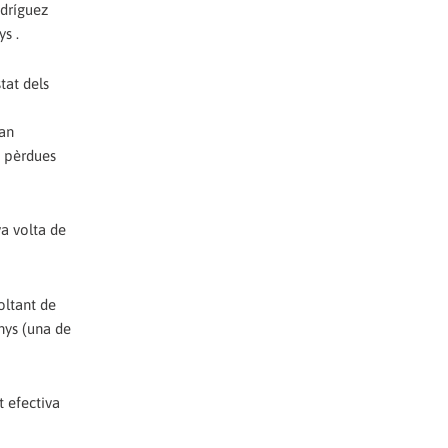
odríguez
s .
tat dels
tan
a pèrdues
a volta de
oltant de
nys (una de
t efectiva