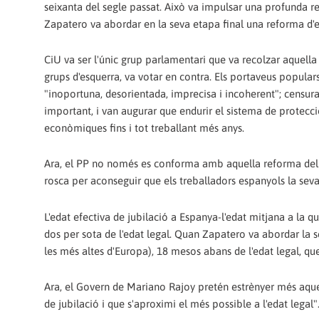
seixanta del segle passat. Això va impulsar una profunda re
Zapatero va abordar en la seva etapa final una reforma d'e
CiU va ser l'únic grup parlamentari que va recolzar aquella 
grups d'esquerra, va votar en contra. Els portaveus popula
"inoportuna, desorientada, imprecisa i incoherent"; censu
important, i van augurar que endurir el sistema de protecci
econòmiques fins i tot treballant més anys.
Ara, el PP no només es conforma amb aquella reforma del G
rosca per aconseguir que els treballadors espanyols la seva
L'edat efectiva de jubilació a Espanya-l'edat mitjana a la qu
dos per sota de l'edat legal. Quan Zapatero va abordar la s
les més altes d'Europa), 18 mesos abans de l'edat legal, qu
Ara, el Govern de Mariano Rajoy pretén estrènyer més aques
de jubilació i que s'aproximi el més possible a l'edat legal"