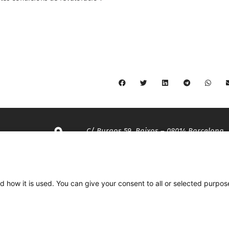
C/ Burgos 59, Baixos – 08014 Barcelona
spccc@
spcgtcatalunya.cat
d how it is used. You can give your consent to all or selected purpos
935 120 481