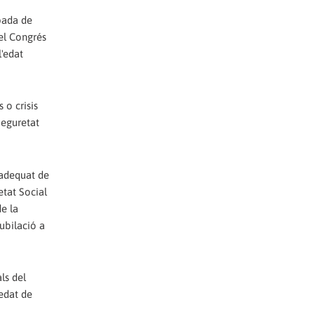
ipada de
del Congrés
l'edat
 o crisis
Seguretat
nadequat de
etat Social
de la
ubilació a
ls del
'edat de