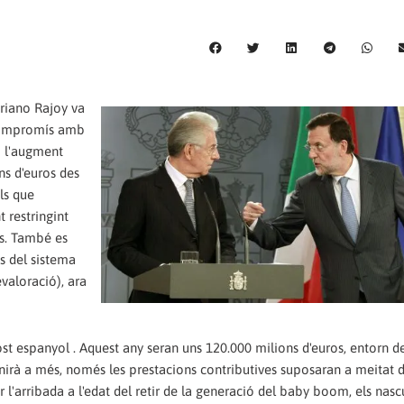
riano Rajoy va
u compromís amb
i l'augment
ns d'euros des
ls que
t restringint
als. També es
s del sistema
valoració), ara
ost espanyol . Aquest any seran uns 120.000 milions d'euros, entorn d
 anirà a més, només les prestacions contributives suposaran a meitat 
r l'arribada a l'edat del retir de la generació del baby boom, els nasc