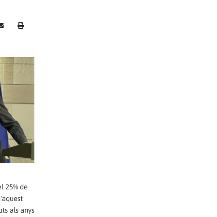
el 25% de
d'aquest
uts als anys