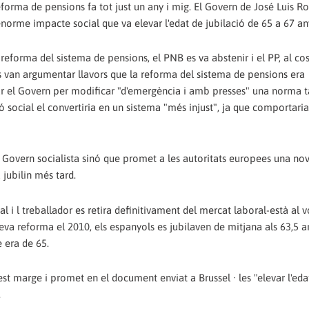
forma de pensions fa tot just un any i mig. El Govern de José Luis R
norme impacte social que va elevar l'edat de jubilació de 65 a 67 any
reforma del sistema de pensions, el PNB es va abstenir i el PP, al cos
rs van argumentar llavors que la reforma del sistema de pensions era
rar el Govern per modificar "d'emergència i amb presses" una norma 
ó social el convertiria en un sistema "més injust", ja que comportari
overn socialista sinó que promet a les autoritats europees una nov
 jubilin més tard.
al i l treballador es retira definitivament del mercat laboral-està al v
eva reforma el 2010, els espanyols es jubilaven de mitjana als 63,5 a
e era de 65.
t marge i promet en el document enviat a Brussel · les "elevar l'eda
.