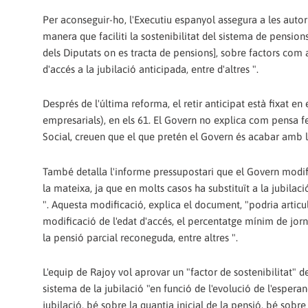
Per aconseguir-ho, l'Executiu espanyol assegura a les autor
manera que faciliti la sostenibilitat del sistema de pension
dels Diputats on es tracta de pensions], sobre factors com a
d'accés a la jubilació anticipada, entre d'altres ".
Després de l'última reforma, el retir anticipat està fixat e
empresarials), en els 61. El Govern no explica com pensa f
Social, creuen que el que pretén el Govern és acabar amb l
També detalla l'informe pressupostari que el Govern modific
la mateixa, ja que en molts casos ha substituït a la jubilaci
". Aquesta modificació, explica el document, "podria articu
modificació de l'edat d'accés, el percentatge mínim de jorn
la pensió parcial reconeguda, entre altres ".
L'equip de Rajoy vol aprovar un "factor de sostenibilitat"
sistema de la jubilació "en funció de l'evolució de l'esperan
jubilació, bé sobre la quantia inicial de la pensió, bé sobre