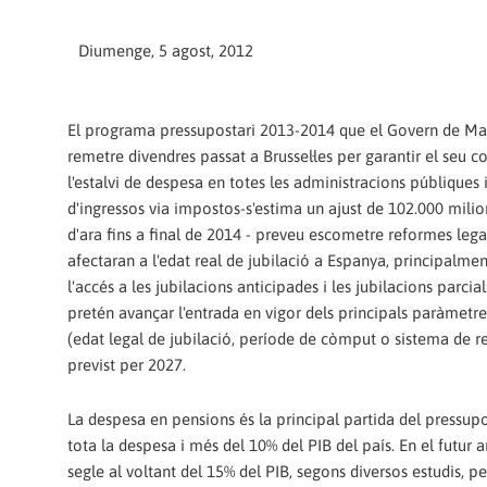
Diumenge, 5 agost, 2012
El programa pressupostari 2013-2014 que el Govern de Ma
remetre divendres passat a Brussel·les per garantir el se
l'estalvi de despesa en totes les administracions públiques 
d'ingressos via impostos-s'estima un ajust de 102.000 milio
d'ara fins a final de 2014 - preveu escometre reformes lega
afectaran a l'edat real de jubilació a Espanya, principalmen
l'accés a les jubilacions anticipades i les jubilacions parci
pretén avançar l'entrada en vigor dels principals paràmetre
(edat legal de jubilació, període de còmput o sistema de re
previst per 2027.
La despesa en pensions és la principal partida del pressup
tota la despesa i més del 10% del PIB del país. En el futur
segle al voltant del 15% del PIB, segons diversos estudis, pe