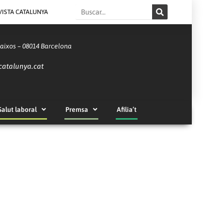
Search
VISTA CATALUNYA
Baixos – 08014 Barcelona
catalunya.cat
Salut laboral
Premsa
Afilia’t