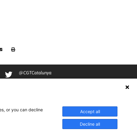
@CGTCatalunya
cgtcatalunya
CGTCatalunya
cgtcatalunya
es, or you can decline
Accept all
Decline all