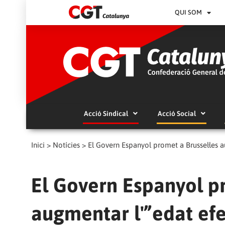
QUI SOM
Acció Sindical
Acció Social
Inici
>
Notícies
>
El Govern Espanyol promet a Brussel·les a
El Govern Espanyol pr
augmentar l'”edat efe