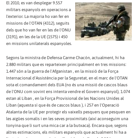
El 2010, es van desplegar 9.557
militars espanyols en operacions a
l'exterior. La majoria ho van fer en
missions de l'OTAN (4312), seguits
dels que ho van fer en les de l'ONU
(3191), en les de la UE (1575) i 450
en missions unilaterals espanyoles.
Segons la ministra de Defensa Carme Chacón, actualment, hi ha
2.880 militars que es reparteixen principalment en tres missions:
1.447 són a la guerra de l'Afganistan , en la missió de la Força
Internacional d'Assistència per la Seguretat, en el marc de l'OTAN
sota el comandament dels EUA (no és una missió de cascos blaus
de l'ONU com sovint ens intenta vendre el Govern espanyol), 1.074
estan al Líban , en la Força Provisional de les Nacions Unides al
Líban (aquesta sí que és de cascos blaus ), i 257 en l'Operació
Atalanta de la UE per protegir els vaixells pesquers que pesquen en
les aigües somalis i en les seves proximitats (així aconseguim una
tonyina que li surt una mica car a la butxaca). Encara que, segons
altres estimacions, els militars espanyols que actualment hi ha a