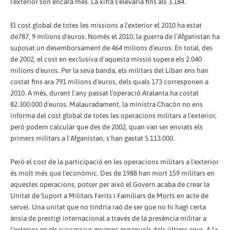
l'exterior són encara més. La xifra s'elevaria fins als 3.184.
El cost global de totes les missions a l'exterior el 2010 ha estat
de787, 9 milions d'euros. Només el 2010, la guerra de l'Afganistan ha
suposat un desemborsament de 464 milions d'euros. En total, des
de 2002, el cost en exclusiva d'aquesta missió supera els 2.040
milions d'euros. Per la seva banda, els militars del Líban ens han
costat fins ara 791 milions d'euros, dels quals 173 corresponen a
2010. A més, durant l'any passat l'operació Atalanta ha costat
82.300.000 d'euros. Malauradament, la ministra Chacón no ens
informa del cost global de totes les operacions militars a l'exterior,
però podem calcular que des de 2002, quan van ser enviats els
primers militars a l'Afganistan, s'han gastat 5.113.000.
Però el cost de la participació en les operacions militars a l'exterior
és molt més que l'econòmic. Des de 1988 han mort 159 militars en
aquestes operacions, potser per això el Govern acaba de crear la
Unitat de Suport a Militars Ferits i Familiars de Morts en acte de
servei. Una unitat que no tindria raó de ser que no hi hagi certa
ànsia de prestigi internacional a través de la presència militar a
l'exterior en els successius governs espanyols dels últims anys. A la