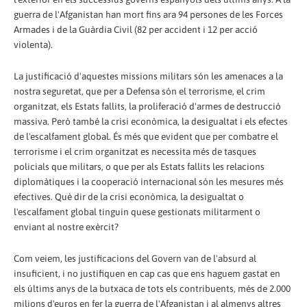
guerra de l'Afganistan han mort fins ara 94 persones de les Forces
Armades i de la Guàrdia Civil (82 per accident i 12 per acció
violenta).
La justificació d'aquestes missions militars són les amenaces a la
nostra seguretat, que per a Defensa són el terrorisme, el crim
organitzat, els Estats fallits, la proliferació d'armes de destrucció
massiva. Però també la crisi econòmica, la desigualtat i els efectes
de l'escalfament global. És més que evident que per combatre el
terrorisme i el crim organitzat es necessita més de tasques
policials que militars, o que per als Estats fallits les relacions
diplomàtiques i la cooperació internacional són les mesures més
efectives. Què dir de la crisi econòmica, la desigualtat o
l'escalfament global tinguin quese gestionats militarment o
enviant al nostre exèrcit?
Com veiem, les justificacions del Govern van de l'absurd al
insuficient, i no justifiquen en cap cas que ens haguem gastat en
els últims anys de la butxaca de tots els contribuents, més de 2.000
milions d'euros en fer la guerra de l'Afganistan i al almenys altres