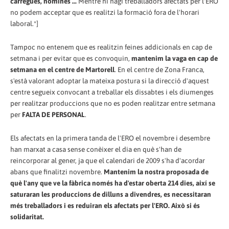
càrregues, nòmines ...
Mentre hi hagi treballadors afectats per l'ERO
no podem acceptar que es realitzi la formació fora de l'horari
laboral.*]
Tampoc no entenem que es realitzin feines addicionals en cap de
setmana i per evitar que es convoquin,
mantenim la vaga en cap de
setmana en el centre de Martorell
. En el centre de Zona Franca,
s'està valorant adoptar la mateixa postura si la direcció d'aquest
centre segueix convocant a treballar els dissabtes i els diumenges
per realitzar produccions que no es poden realitzar entre setmana
per
FALTA DE PERSONAL
.
Els afectats en la primera tanda de l'ERO el novembre i desembre
han marxat a casa sense conèixer el dia en què s'han de
reincorporar al gener, ja que el calendari de 2009 s'ha d'acordar
abans que finalitzi novembre.
Mantenim la nostra proposada de
què l'any que ve la fàbrica només ha d'estar oberta 214 dies, així se
saturaran les produccions de dilluns a divendres, es necessitaran
més treballadors i es reduiran els afectats per l'ERO. Això si és
solidaritat.