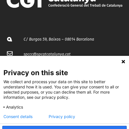
C/ Burgos 59, Baixos – 08014 Barcelona
spccc@
spcgtcatalunya.cat
935 120 481
Privacy on this site
We collect and process your data on this site to better
@CGTCatalunya
understand how it is used. You can give your consent to all or
selected purposes, or you can decline them all. For more
information, see our privacy policy.
cgtcatalunya
Analytics
CGTCatalunya
Consent details
Privacy policy
cgtcatalunya