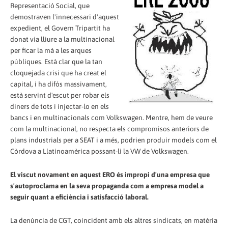
Representació Social, que
demostraven l'innecessari d'aquest
expedient, el Govern Tripartit ha
donat via lliure a la multinacional
per ficar la mà a les arques
públiques. Està clar que la tan
cloquejada crisi que ha creat el
capital, i ha difós massivament,
està servint d'escut per robar els
diners de tots i injectar-lo en els
bancs i en multinacionals com Volkswagen. Mentre, hem de veure
com la multinacional, no respecta els compromisos anteriors de
plans industrials per a SEAT i a més, podrien produir models com el
Còrdova a Llatinoamèrica possant-li la VW de Volkswagen.
El viscut novament en aquest ERO és impropi d'una empresa que
s'autoproclama en la seva propaganda com a empresa model a
seguir quant a eficiència i satisfacció laboral.
La denúncia de CGT, coincident amb els altres sindicats, en matèria