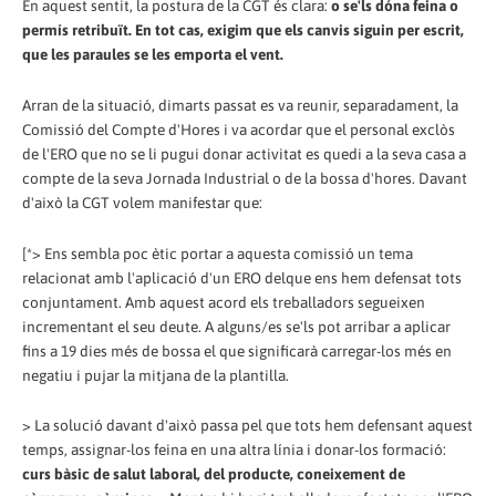
En aquest sentit, la postura de la CGT és clara:
o se'ls dóna feina o
permís retribuït. En tot cas, exigim que els canvis siguin per escrit,
que les paraules se les emporta el vent.
Arran de la situació, dimarts passat es va reunir, separadament, la
Comissió del Compte d'Hores i va acordar que el personal exclòs
de l'ERO que no se li pugui donar activitat es quedi a la seva casa a
compte de la seva Jornada Industrial o de la bossa d'hores. Davant
d'això la CGT volem manifestar que:
[*> Ens sembla poc ètic portar a aquesta comissió un tema
relacionat amb l'aplicació d'un ERO delque ens hem defensat tots
conjuntament. Amb aquest acord els treballadors segueixen
incrementant el seu deute. A alguns/es se'ls pot arribar a aplicar
fins a 19 dies més de bossa el que significarà carregar-los més en
negatiu i pujar la mitjana de la plantilla.
> La solució davant d'això passa pel que tots hem defensant aquest
temps, assignar-los feina en una altra línia i donar-los formació:
curs bàsic de salut laboral, del producte, coneixement de