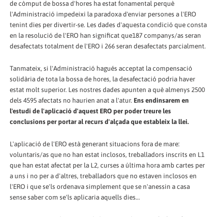
de còmput de bossa d'hores ha estat fonamental perquè
l'Administració impedeixi la paradoxa d'enviar persones a l'ERO
tenint dies per divertir-se. Les dades d'aquesta condició que consta
en la resolució de l'ERO han significat que187 companys/as seran
desafectats totalment de l'ERO i 266 seran desafectats parcialment.
Tanmateix, si l'Administració hagués acceptat la compensació
solidària de tota la bossa de hores, la desafectació podria haver
estat molt superior. Les nostres dades apunten a què almenys 2500
dels 4595 afectats no haurien anat a l'atur.
Ens endinsarem en
l'estudi de l'aplicació d'aquest ERO per poder treure les
conclusions per portar al recurs d'alçada que estableix la llei.
L'aplicació de l'ERO està generant situacions fora de mare:
voluntaris/as que no han estat inclosos, treballadors inscrits en L1
que han estat afectat per la L2, curses a última hora amb cartes per
a uns i no per a d'altres, treballadors que no estaven inclosos en
l'ERO i que se'ls ordenava simplement que se n'anessin a casa
sense saber com se'ls aplicaria aquells dies...