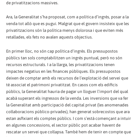
de privatitzacions massives.
Ara, la Generalitat s’ha proposat, com a política d’ingrés, posar a la
venda tot allò que es pugui. Malgrat que el govern insisteix que les
privatitzacions són la política menys dolorosa i que eviten més
retallades, els fets no avalen aquests objectius.
En primer lloc, no són cap política d’ingrés. Els pressupostos
públics tan sols comptabilitzen un ingrés puntual, però no són
recursos estructurals. I a la llarga, les privatitzacions tenen
impactes negatius en les finances públiques. Els pressupostos
deixen de comptar amb els recursos de l’explotació del servei que
té associat el patrimoni privatitzat. En casos com els edificis
públics, la Generalitat hauria de pagar un lloguer l’import del qual
acabà superant els ingressos de la venda. Les inversions que va fer
la Generalitat amb participació del capital privat (les anomenades
col·laboracions público-privades), han generat sobrecostos que ara
estan asfixiant els comptes públics. I com s’està començant a intuir
en algunes concessions, el sector públic pot acabar havent de
rescatar un servei que col·lapsa. També hem de tenir en compte que