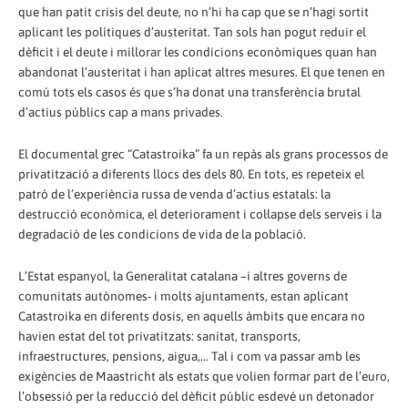
que han patit crisis del deute, no n’hi ha cap que se n’hagi sortit
aplicant les polítiques d’austeritat. Tan sols han pogut reduir el
dèficit i el deute i millorar les condicions econòmiques quan han
abandonat l’austeritat i han aplicat altres mesures. El que tenen en
comú tots els casos és que s’ha donat una transferència brutal
d’actius públics cap a mans privades.
El documental grec “Catastroika” fa un repàs als grans processos de
privatització a diferents llocs des dels 80. En tots, es repeteix el
patró de l’experiència russa de venda d’actius estatals: la
destrucció econòmica, el deteriorament i col·lapse dels serveis i la
degradació de les condicions de vida de la població.
L’Estat espanyol, la Generalitat catalana –i altres governs de
comunitats autònomes- i molts ajuntaments, estan aplicant
Catastroika en diferents dosis, en aquells àmbits que encara no
havien estat del tot privatitzats: sanitat, transports,
infraestructures, pensions, aigua,... Tal i com va passar amb les
exigències de Maastricht als estats que volien formar part de l’euro,
l’obsessió per la reducció del dèficit públic esdevé un detonador