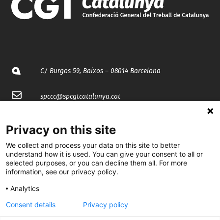
C/ Burgos 59, Baixos – 08014 Barcelona
spccc@
spcgtcatalunya.cat
935 120 481
Privacy on this site
We collect and process your data on this site to better
@CGTCatalunya
understand how it is used. You can give your consent to all or
selected purposes, or you can decline them all. For more
cgtcatalunya
information, see our privacy policy.
CGTCatalunya
Analytics
Consent details
Privacy policy
cgtcatalunya