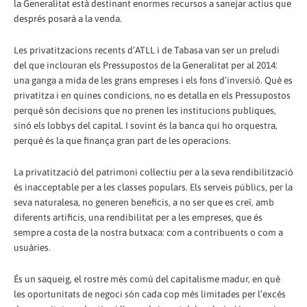
la Generalitat està destinant enormes recursos a sanejar actius que
després posarà a la venda.
Les privatitzacions recents d’ATLL i de Tabasa van ser un preludi
del que inclouran els Pressupostos de la Generalitat per al 2014:
una ganga a mida de les grans empreses i els fons d’inversió. Què es
privatitza i en quines condicions, no es detalla en els Pressupostos
perquè són decisions que no prenen les institucions publiques,
sinó els lobbys del capital. I sovint és la banca qui ho orquestra,
perquè és la que finança gran part de les operacions.
La privatització del patrimoni col·lectiu per a la seva rendibilització
és inacceptable per a les classes populars. Els serveis públics, per la
seva naturalesa, no generen beneficis, a no ser que es creï, amb
diferents artificis, una rendibilitat per a les empreses, que és
sempre a costa de la nostra butxaca: com a contribuents o com a
usuàries.
És un saqueig, el rostre més comú del capitalisme madur, en què
les oportunitats de negoci són cada cop més limitades per l’excés