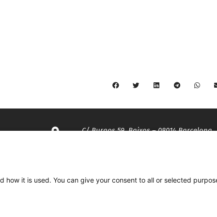
C/ Burgos 59, Baixos – 08014 Barcelona
spccc@
spcgtcatalunya.cat
d how it is used. You can give your consent to all or selected purpos
935 120 481