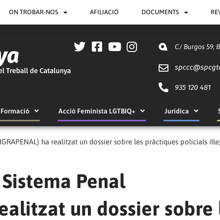
ON TROBAR-NOS
AFILIACIÓ
DOCUMENTS
RE
C/ Burgos 59, 
spccc@
spcgt
935 120 481
Formació
Acció Feminista LGTBIQ+
Jurídica
RAPENAL) ha realitzat un dossier sobre les pràctiques policials il·le
 Sistema Penal
litzat un dossier sobre 