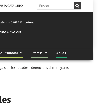
Search
VISTA CATALUNYA
Baixos – 08014 Barcelona
catalunya.cat
Salut laboral
Premsa
Afilia’t
gals en les redades i detencions d’immigrants
les