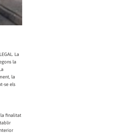
LEGAL. La
Segons la
La
ment, la
t-se els
a finalitat
tablir
nterior