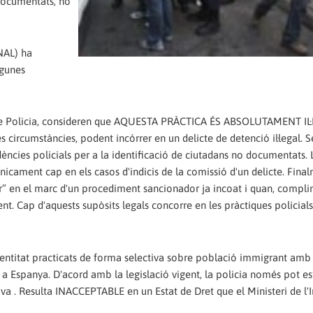
documentats, no
AL) ha
lgunes
 de Policia, consideren que AQUESTA PRÀCTICA ÉS ABSOLUTAMENT IL·
es circumstàncies, podent incórrer en un delicte de detenció il·legal. 
cies policials per a la identificació de ciutadans no documentats. 
cament cap en els casos d'indicis de la comissió d'un delicte. Final
r” en el marc d'un procediment sancionador ja incoat i quan, complin
ment. Cap d'aquests supòsits legals concorre en les pràctiques policials
ntitat practicats de forma selectiva sobre població immigrant amb l
 a Espanya. D'acord amb la legislació vigent, la policia només pot es
tiva . Resulta INACCEPTABLE en un Estat de Dret que el Ministeri de l'I