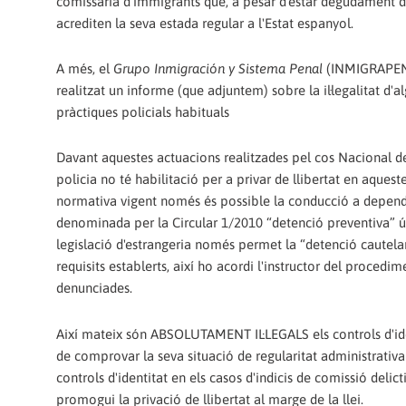
comissaria d'immigrants que, a pesar d'estar degudament 
acrediten la seva estada regular a l'Estat espanyol.
A més, el
Grupo Inmigración y Sistema Penal
(INMIGRAPEN
realitzat un informe (que adjuntem) sobre la il·legalitat d'a
pràctiques policials habituals
Davant aquestes actuacions realitzades pel cos Nacional
policia no té habilitació per a privar de llibertat en aquest
normativa vigent només és possible la conducció a dependèn
denominada per la Circular 1/2010 “detenció preventiva” úni
legislació d'estrangeria només permet la “detenció cautela
requisits establerts, així ho acordi l'instructor del procedi
denunciades.
Així mateix són ABSOLUTAMENT IL·LEGALS els controls d'ide
de comprovar la seva situació de regularitat administrativa
controls d'identitat en els casos d'indicis de comissió delic
promogui la privació de llibertat al marge de la llei.