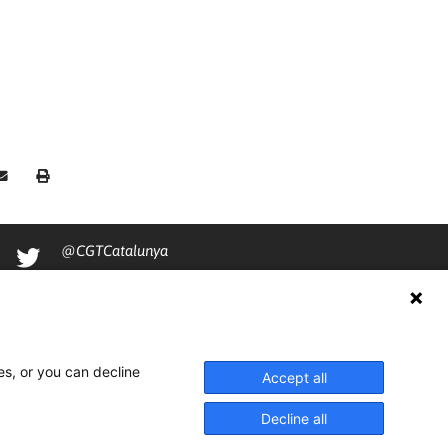
@CGTCatalunya
cgtcatalunya
CGTCatalunya
cgtcatalunya
es, or you can decline
Accept all
Decline all