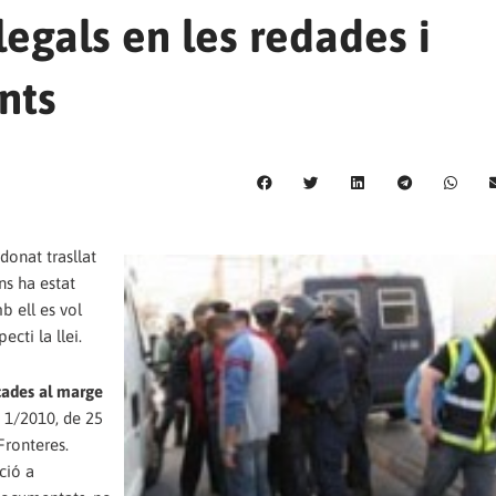
·legals en les redades i
nts
 donat trasllat
ns ha estat
b ell es vol
cti la llei.
cades al marge
. 1/2010, de 25
Fronteres.
ció a