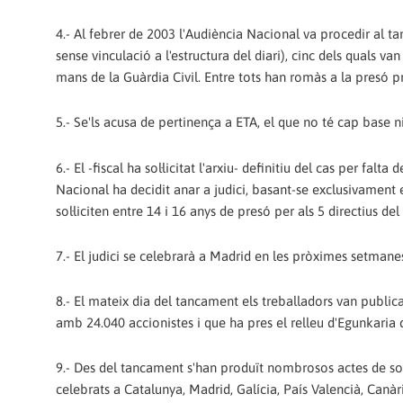
4.- Al febrer de 2003 l'Audiència Nacional va procedir al ta
sense vinculació a l'estructura del diari), cinc dels quals 
mans de la Guàrdia Civil. Entre tots han romàs a la presó p
5.- Se'ls acusa de pertinença a ETA, el que no té cap base n
6.- El -fiscal ha sol·licitat l'arxiu- definitiu del cas per fal
Nacional ha decidit anar a judici, basant-se exclusivament 
sol·liciten entre 14 i 16 anys de presó per als 5 directius del
7.- El judici se celebrarà a Madrid en les pròximes setmane
8.- El mateix dia del tancament els treballadors van publica
amb 24.040 accionistes i que ha pres el relleu d'Egunkaria q
9.- Des del tancament s'han produït nombrosos actes de solid
celebrats a Catalunya, Madrid, Galícia, País Valencià, Canà