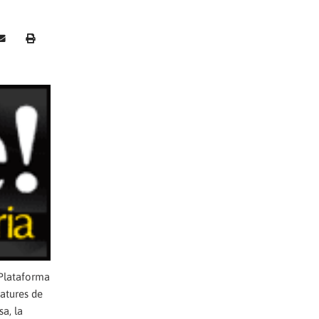
 Plataforma
natures de
a, la