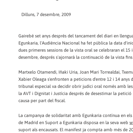
Dilluns, 7 desembre, 2009
Gairebé set anys després del tancament del diari en llengu
Egunkaria, l'Audiència Nacional ha fet pública la data d'inici
dues primeres sessions de la vista oral se celebraran el 15 
desembre, després s'ajornarà la continuació de la vista fins
Martxelo Otamendi, Iñaki Uria, Joan Mari Torrealdai, Txe
Xabier Oleaga s'enfronten a peticions d'entre 12 i 14 anys d
tribunal especial va decidir obrir judici oral només amb le
la AVT i Dignitat i Justícia després de desestimar la petició 
causa per part del fiscal.
La campanya de solidaritat amb Egunkaria contínua en els d
de Madrid en Suport a Egunkaria disposa en la seva web
w
suport als encausats. El manifest ja compta amb més de 200