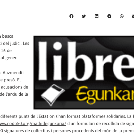
a basca
 del judici. Les
i 16 de
 al gener.
ma Auzmendi i
e presó. El
s acusacions de
de l'arxiu de la
iferents punts de l'Estat on s'han format plataformes solidàries. La
ww.nodo50.org/madridegunkaria/
d'un formulari de recollida de sig
 signatures de col·lectius i persones procedents del món de la prems