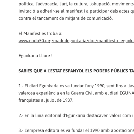
política, l'advocacia, l'art, la cultura, l'okupació, movime
invitació a adherir-se al manifest i a participar dels actes q
contra el tancament de mitjans de comunicació.
El Manifest es troba a:
www.nodo50.org/madridegunkaria/doc/manifiesto_egunka
Egunkaria Lliure !
SABIES QUE A L'ESTAT ESPANYOL ELS PODERS PÚBLICS T
1.- El diari Egunkaria es va fundar l'any 1990, sent fins a l
valerosa experiència en la Guerra Civil amb el diari EGUNA, 
franquistes al juliol de 1937.
2.- En la línia editorial d'Egunkaria destacaven valors com i
3.- L'empresa editora es va fundar el 1990 amb aportacions 