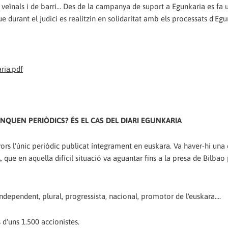
nts veïnals i de barri… Des de la campanya de suport a Egunkaria es fa 
ue durant el judici es realitzin en solidaritat amb els processats d'Egu
ria.pdf
ANQUEN PERIÒDICS? ÉS EL CAS DEL DIARI EGUNKARIA
lavors l'únic periòdic publicat íntegrament en euskara. Va haver-hi una
que en aquella difícil situació va aguantar fins a la presa de Bilbao 
ndependent, plural, progressista, nacional, promotor de l'euskara....
d'uns 1.500 accionistes.