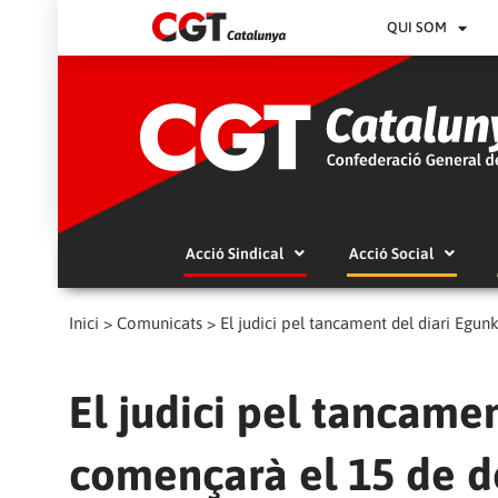
QUI SOM
Acció Sindical
Acció Social
Inici
>
Comunicats
>
El judici pel tancament del diari Egu
El judici pel tancame
començarà el 15 de 