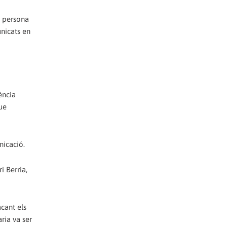
a persona
unicats en
iència
que
nicació.
i Berria,
acant els
ria va ser