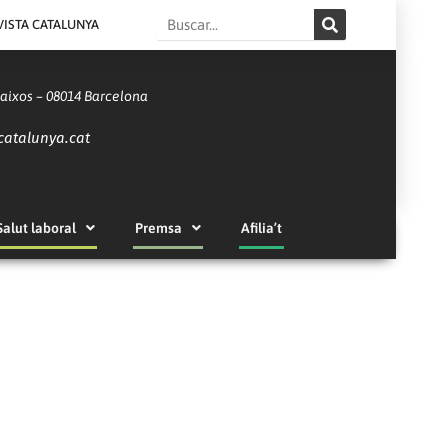
Search
VISTA CATALUNYA
Baixos – 08014 Barcelona
catalunya.cat
Salut laboral
Premsa
Afilia’t