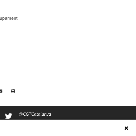
volupament
@CGTCatalunya
cgtcatalunya