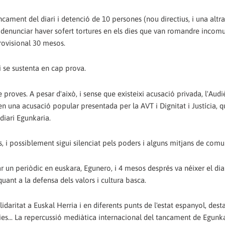
ncament del diari i detenció de 10 persones (nou directius, i una altr
van denunciar haver sofert tortures en els dies que van romandre incom
rovisional 30 mesos.
i se sustenta en cap prova.
ta de proves. A pesar d'això, i sense que existeixi acusació privada, l'Aud
en una acusació popular presentada per la AVT i Dignitat i Justícia, 
 diari Egunkaria.
s, i possiblement sigui silenciat pels poders i alguns mitjans de comu
r un periòdic en euskara, Egunero, i 4 mesos després va néixer el diar
uant a la defensa dels valors i cultura basca.
aritat a Euskal Herria i en diferents punts de l'estat espanyol, dest
ries... La repercussió mediàtica internacional del tancament de Egunka