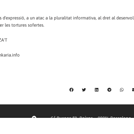
s d'expressió, a un atac a la pluralitat informativa, al dret al desen
r les tortures sofertes.
ZA'T
karia.info
C/ Burgos 59, Baixos – 08014 Barcelona