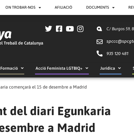
ON TROBAR-NOS
AFILIACIÓ
DOCUMENTS
RE
C/ Burgos 59, 
spccc@
spcgt
935 120 481
Formació
Acció Feminista LGTBIQ+
Jurídica
nkaria començarà el 15 de desembre a Madrid
nt del diari Egunkaria
desembre a Madrid