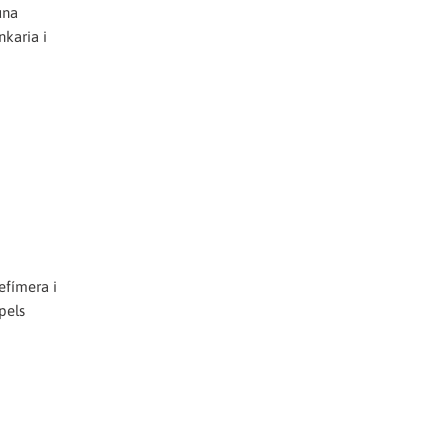
una
nkaria i
 efímera i
pels