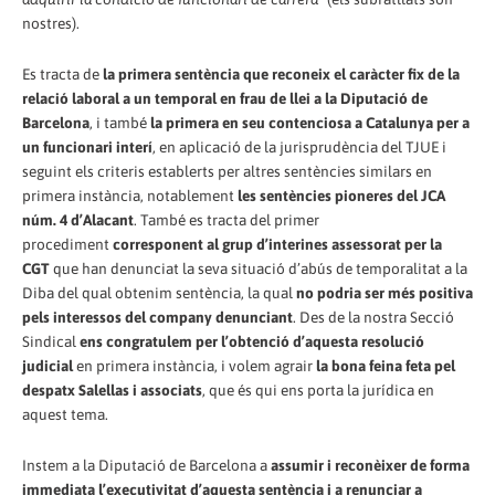
nostres).
Es tracta de
la primera sentència que reconeix el caràcter fix de la
relació laboral a un temporal en frau de llei a la Diputació de
Barcelona
, i també
la primera en seu contenciosa a Catalunya per a
un funcionari interí
, en aplicació de la jurisprudència del TJUE i
seguint els criteris establerts per altres sentències similars en
primera instància, notablement
les sentències pioneres del JCA
núm. 4 d’Alacant
. També es tracta del primer
procediment
corresponent al grup d’interines assessorat per la
CGT
que han denunciat la seva situació d’abús de temporalitat a la
Diba del qual obtenim sentència, la qual
no podria ser més positiva
pels interessos del company denunciant
. Des de la nostra Secció
Sindical
ens congratulem per l’obtenció d’aquesta resolució
judicial
en primera instància, i volem agrair
la bona feina feta pel
despatx Salellas i associats
, que és qui ens porta la jurídica en
aquest tema.
Instem a la Diputació de Barcelona a
assumir i reconèixer de forma
immediata l’executivitat d’aquesta sentència i a renunciar a