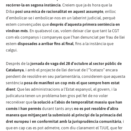
recórrer-la en segona instància
. Creiem que ja és hora que la
Diba
posi una mica de racionalitat en aquest assumpte
, enlloc
d’embolicar-se i embolicar-nos en un laberint judicial, perquè
estem convençudes que
després d’aquesta primera sentència en
vindran més
. En qualsevol cas, volem deixar clar que tant la CGT
com els companys i companyes que l’han denunciat per frau de llei
estem
disposades a arribar fins al final
, fins a la instància que
calgui.
Després de la
jornada de vaga del 28 d’octubre al sector públic de
Catalunya
, i amb el projecte de llei derivat de l'”Icetazo” encara
pendent de resoldre en seu parlamentària, considerem que aquesta
sentència
posa de manifest un cop més el que sempre hem estat
dient
: Que les administracions a l’Estat espanyol, el govern, i la
judicatura tenen un problema ben gros pel fet de no voler
reconèixer que
la solució a l’abús de temporalitat massiu que han
comès i han permès
durant tants anys
no es pot resoldre d’altra
manera que mitjançant la submissió al principi de la primacia del
dret europeu i en conformitat amb la jurisprudència comunitària
, i
que en cap cas es pot admetre, com diu clarament el TJUE, que fer