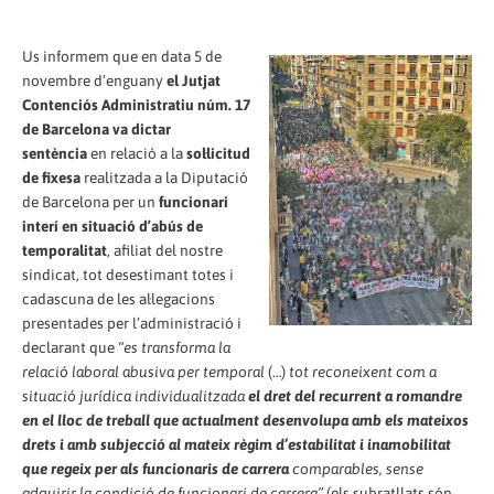
Us informem que en data 5 de
novembre d’enguany
el Jutjat
Contenciós Administratiu núm. 17
de Barcelona va dictar
sentència
en relació a la
sol·licitud
de fixesa
realitzada a la Diputació
de Barcelona per un
funcionari
interí en situació d’abús de
temporalitat
, afiliat del nostre
sindicat, tot desestimant totes i
cadascuna de les al·legacions
presentades per l’administració i
declarant que
“es transforma la
relació laboral abusiva per temporal
(…)
tot reconeixent com a
situació jurídica individualitzada
el dret del recurrent a romandre
en el lloc de treball que actualment desenvolupa amb els mateixos
drets i amb subjecció al mateix règim d’estabilitat i inamobilitat
que regeix per als funcionaris de carrera
comparables, sense
adquirir la condició de funcionari de carrera”
(els subratllats són