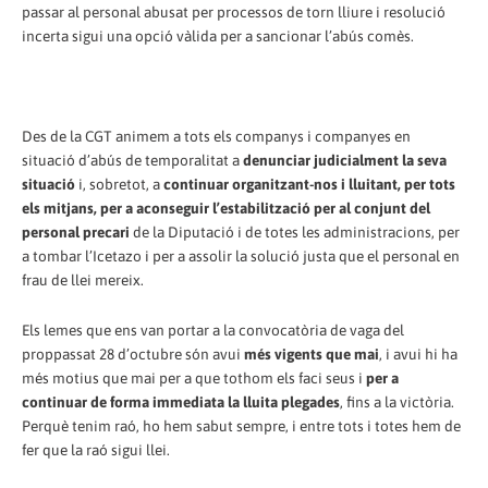
passar al personal abusat per processos de torn lliure i resolució
incerta sigui una opció vàlida per a sancionar l’abús comès.
Des de la CGT animem a tots els companys i companyes en
situació d’abús de temporalitat a
denunciar judicialment la seva
situació
i, sobretot, a
continuar organitzant-nos i lluitant, per tots
els mitjans, per a aconseguir l’estabilització per al conjunt del
personal precari
de la Diputació i de totes les administracions, per
a tombar l’Icetazo i per a assolir la solució justa que el personal en
frau de llei mereix.
Els lemes que ens van portar a la convocatòria de vaga del
proppassat 28 d’octubre són avui
més vigents que mai
, i avui hi ha
més motius que mai per a que tothom els faci seus i
per a
continuar de forma immediata la lluita plegades
, fins a la victòria.
Perquè tenim raó, ho hem sabut sempre, i entre tots i totes hem de
fer que la raó sigui llei.