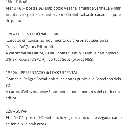
15h – DINAR
Menú 4€ (+ postre 1€) amb opció vegana: amanida vermella + mar i
muntanya / pastís de llentia vermella amb salsa de cacauet + puré
de patata
17h – PRESENTACIÓ del LLIBRE
‘Cárceles en llamas. El movimiento de presos sociales en la
Transición’ (Virus Editorial)
A càrrec del seu autor, César Lorenzo Rubio, i amb la participació
d’Iñaki Rivera (OSPDH) i de José Solís (expres FIES).
19:30h – PRESENTACIÓ del DOCUMENTAL
‘Somos el Peligro Social’ sobre les dones punks a la Barcelona dels
80.
A càrrec d’elles mateixes!, juntament amb membres del col•lectiu
editor.
22h – SOPAR
Menú 4€ (+ postre 1€) amb opció vegana: amb opció vegana: carn /
seitan al xile amb arrós