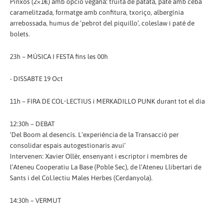
Pinxos (2×1€) amb opció vegana: truita de patata, paté amb ceba
caramelitzada, formatge amb confitura, txoriço, albergínia
arrebossada, humus de ‘pebrot del piquillo’, coleslaw i paté de
bolets.
23h – MÚSICA I FESTA fins les 00h
- DISSABTE 19 Oct
11h – FIRA DE COL•LECTIUS i MERKADILLO PUNK durant tot el dia
12:30h – DEBAT
‘Del Boom al desencís. L’experiència de la Transacció per
consolidar espais autogestionaris avui’
Intervenen: Xavier Ollér, ensenyant i escriptor i membres de
l’Ateneu Cooperatiu La Base (Poble Sec), de l’Ateneu Llibertari de
Sants i del Col.lectiu Males Herbes (Cerdanyola).
14:30h – VERMUT