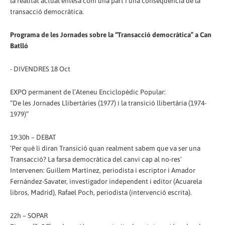
la realitat actual entesa com una part i una conseqüència de la
transacció democràtica.
Programa de les Jornades sobre la “Transacció democràtica” a Can
Batlló
- DIVENDRES 18 Oct
EXPO permanent de l’Ateneu Enciclopèdic Popular:
“De les Jornades Llibertàries (1977) i la transició llibertària (1974-
1979)”
19:30h – DEBAT
‘Per què li diran Transició quan realment sabem que va ser una
Transacció? La farsa democràtica del canvi cap al no-res’
Intervenen: Guillem Martínez, periodista i escriptor i Amador
Fernández-Savater, investigador independent i editor (Acuarela
libros, Madrid), Rafael Poch, periodista (intervenció escrita).
22h – SOPAR