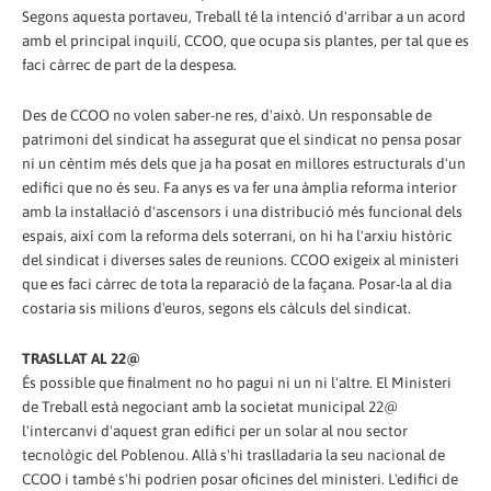
Segons aquesta portaveu, Treball té la intenció d'arribar a un acord
amb el principal inquilí, CCOO, que ocupa sis plantes, per tal que es
faci càrrec de part de la despesa.
Des de CCOO no volen saber-ne res, d'això. Un responsable de
patrimoni del sindicat ha assegurat que el sindicat no pensa posar
ni un cèntim més dels que ja ha posat en millores estructurals d'un
edifici que no és seu. Fa anys es va fer una àmplia reforma interior
amb la instal·lació d'ascensors i una distribució més funcional dels
espais, així com la reforma dels soterrani, on hi ha l'arxiu històric
del sindicat i diverses sales de reunions. CCOO exigeix al ministeri
que es faci càrrec de tota la reparació de la façana. Posar-la al dia
costaria sis milions d'euros, segons els càlculs del sindicat.
TRASLLAT AL 22@
És possible que finalment no ho pagui ni un ni l'altre. El Ministeri
de Treball està negociant amb la societat municipal 22@
l'intercanvi d'aquest gran edifici per un solar al nou sector
tecnològic del Poblenou. Allà s'hi traslladaria la seu nacional de
CCOO i també s'hi podrien posar oficines del ministeri. L'edifici de