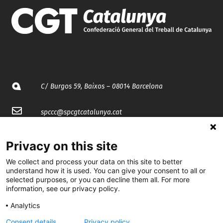
C/ Burgos 59, Baixos – 08014 Barcelona
spccc@
spcgtcatalunya.cat
935 120 481
Privacy on this site
We collect and process your data on this site to better
@CGTCatalunya
understand how it is used. You can give your consent to all or
selected purposes, or you can decline them all. For more
cgtcatalunya
information, see our privacy policy.
CGTCatalunya
Analytics
Consent details
Privacy policy