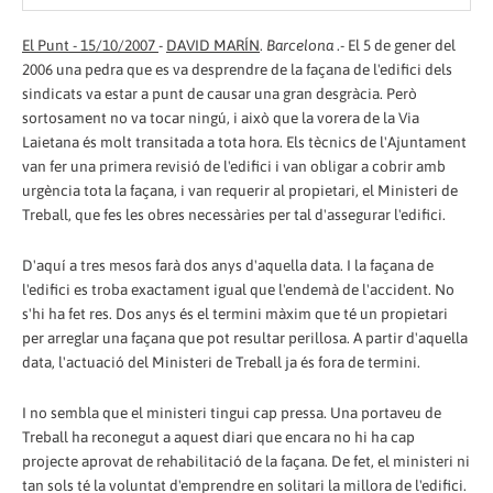
El Punt - 15/10/2007
-
DAVID MARÍN
.
Barcelona
.- El 5 de gener del
2006 una pedra que es va desprendre de la façana de l'edifici dels
sindicats va estar a punt de causar una gran desgràcia. Però
sortosament no va tocar ningú, i això que la vorera de la Via
Laietana és molt transitada a tota hora. Els tècnics de l'Ajuntament
van fer una primera revisió de l'edifici i van obligar a cobrir amb
urgència tota la façana, i van requerir al propietari, el Ministeri de
Treball, que fes les obres necessàries per tal d'assegurar l'edifici.
D'aquí a tres mesos farà dos anys d'aquella data. I la façana de
l'edifici es troba exactament igual que l'endemà de l'accident. No
s'hi ha fet res. Dos anys és el termini màxim que té un propietari
per arreglar una façana que pot resultar perillosa. A partir d'aquella
data, l'actuació del Ministeri de Treball ja és fora de termini.
I no sembla que el ministeri tingui cap pressa. Una portaveu de
Treball ha reconegut a aquest diari que encara no hi ha cap
projecte aprovat de rehabilitació de la façana. De fet, el ministeri ni
tan sols té la voluntat d'emprendre en solitari la millora de l'edifici.