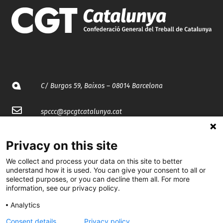
C/ Burgos 59, Baixos – 08014 Barcelona
spccc@
spcgtcatalunya.cat
935 120 481
Privacy on this site
We collect and process your data on this site to better
@CGTCatalunya
understand how it is used. You can give your consent to all or
selected purposes, or you can decline them all. For more
cgtcatalunya
information, see our privacy policy.
CGTCatalunya
Analytics
Consent details
Privacy policy
cgtcatalunya