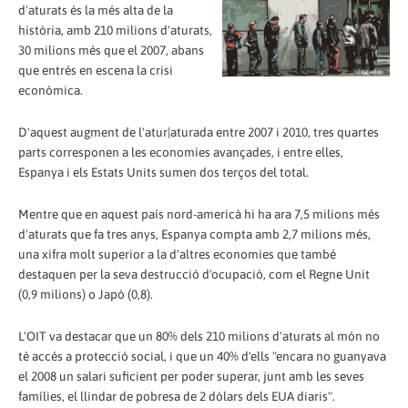
d'aturats és la més alta de la
història, amb 210 milions d'aturats,
30 milions més que el 2007, abans
que entrés en escena la crisi
econòmica.
D'aquest augment de l'atur|aturada entre 2007 i 2010, tres quartes
parts corresponen a les economies avançades, i entre elles,
Espanya i els Estats Units sumen dos terços del total.
Mentre que en aquest país nord-americà hi ha ara 7,5 milions més
d'aturats que fa tres anys, Espanya compta amb 2,7 milions més,
una xifra molt superior a la d'altres economies que també
destaquen per la seva destrucció d'ocupació, com el Regne Unit
(0,9 milions) o Japó (0,8).
L'OIT va destacar que un 80% dels 210 milions d'aturats al món no
té accés a protecció social, i que un 40% d'ells "encara no guanyava
el 2008 un salari suficient per poder superar, junt amb les seves
famílies, el llindar de pobresa de 2 dòlars dels EUA diaris".