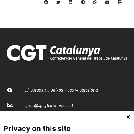
C/ Burgos 59, Baixos – 08014 Barcelona
spccc@
spcgtcatalunya.cat
935 120 481
Privacy on this site