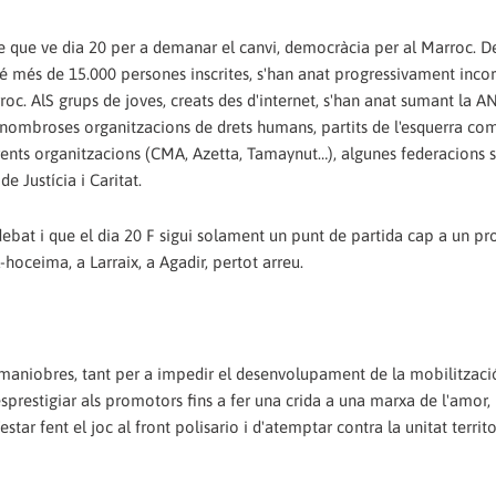
e que ve dia 20 per a demanar el canvi, democràcia per al Marroc. D
té més de 15.000 persones inscrites, s'han anat progressivament inco
roc. AlS grups de joves, creats des d'internet, s'han anat sumant la 
 nombroses organitzacions de drets humans, partits de l'esquerra co
nts organitzacions (CMA, Azetta, Tamaynut…), algunes federacions se
de Justícia i Caritat.
 debat i que el dia 20 F sigui solament un punt de partida cap a un pr
oceima, a Larraix, a Agadir, pertot arreu.
 maniobres, tant per a impedir el desenvolupament de la mobilització
prestigiar als promotors fins a fer una crida a una marxa de l'amor,
estar fent el joc al front polisario i d'atemptar contra la unitat territo