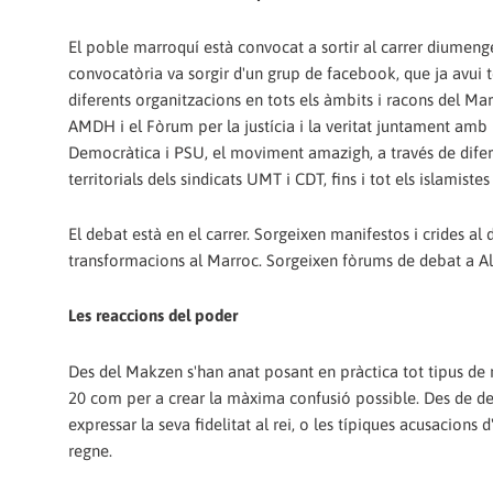
El poble marroquí està convocat a sortir al carrer diumeng
convocatòria va sorgir d'un grup de facebook, que ja avui 
diferents organitzacions en tots els àmbits i racons del Mar
AMDH i el Fòrum per la justícia i la veritat juntament amb
Democràtica i PSU, el moviment amazigh, a través de difere
territorials dels sindicats UMT i CDT, fins i tot els islamistes 
El debat està en el carrer. Sorgeixen manifestos i crides al
transformacions al Marroc. Sorgeixen fòrums de debat a Al-h
Les reaccions del poder
Des del Makzen s'han anat posant en pràctica tot tipus de
20 com per a crear la màxima confusió possible. Des de des
expressar la seva fidelitat al rei, o les típiques acusacions d'
regne.