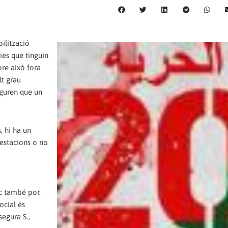
ilització
dies que tinguin
bre això fora
lt grau
eguren que un
, hi ha un
festacions o no
nc també por.
ocial és
segura S.,