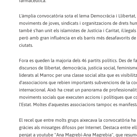
farmacèutica.
L'àmplia convocatòria sota el lema Democràcia i Llibertat, 
moviments de joves, sindicats i organitzacions de drets hum
també s'han unit els islamistes de Justícia i Caritat, il.legal
però amb gran influència en els barris més desafavorits de 
ciutats.
Fora es queden la majoria dels 46 partits polítics. Des de fa
discursos de llibertat, democràcia, justícia social, feminism
liderats al Marroc per una classe social alta que es visibilit
d'associacions que rebien importants subvencions de la c
internacional. Això ha creat un panorama de professionalit
moviments socials que executen accions i polítiques que 
l'Estat. Moltes d'aquestes associacions tampoc es manifesta
El recel que entre molts grups aixecava la convocatòria ha
gràcies als missatges difosos per Internet. Destaca entre el
penjat a youtube "Ana Magrebí-Ana Magrebia", que resum