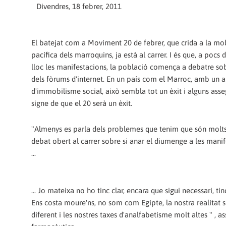
Divendres, 18 febrer, 2011
El batejat com a Moviment 20 de febrer, que crida a la mob
pacífica dels marroquins, ja està al carrer. I és que, a pocs 
lloc les manifestacions, la població comença a debatre so
dels fòrums d'internet. En un país com el Marroc, amb un a
d'immobilisme social, això sembla tot un èxit i alguns ass
signe de que el 20 serà un èxit.
"Almenys es parla dels problemes que tenim que són molts
debat obert al carrer sobre si anar el diumenge a les mani
...
... Jo mateixa no ho tinc clar, encara que sigui necessari, ti
Ens costa moure'ns, no som com Egipte, la nostra realitat s
diferent i les nostres taxes d'analfabetisme molt altes " , as