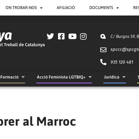
ON TROBAR-NOS
AFILIACIÓ
DOCUMENTS
RE
C/ Burgos 59, 
spccc@
spcgt
935 120 481
Formació
Acció Feminista LGTBIQ+
Jurídica
brer al Marroc