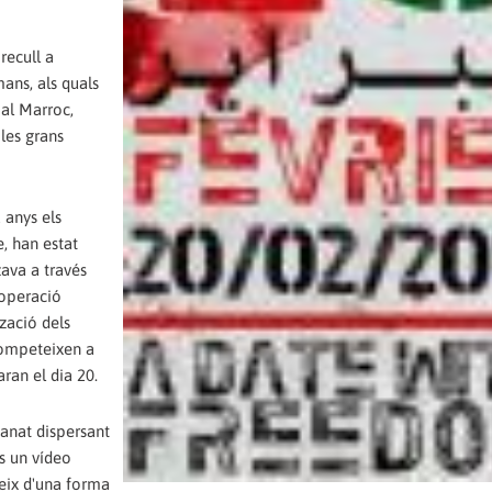
recull a
ans, als quals
s al Marroc,
les grans
 anys els
e, han estat
zava a través
ooperació
zació dels
competeixen a
ran el dia 20.
 anat dispersant
ls un vídeo
eix d'una forma