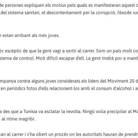
p de persones expliquen els motius pels quals es manifestaran aquest d
 del sistema sanitari, el descontentament per la corrupció, l'èxode rura
estan arribant als més joves.
Sóc escèptic de que la gent vagi a sortir al carrer. Som un país molt c
stema de control. Molt difícil escapar d'ell. La gent tindrà por a manif
mpanya contra alguns joves considerats els líders del Moviment 20 d
n periòdics fotos d'ells relacionant-los amb el consum d'alcohol i a
des que a Tunísia va esclatar la revolta. Ningú volia precipitar al M
 al ritme magribí.
n al carrer i s'ha obert un procés on les autoritats hauran de prend