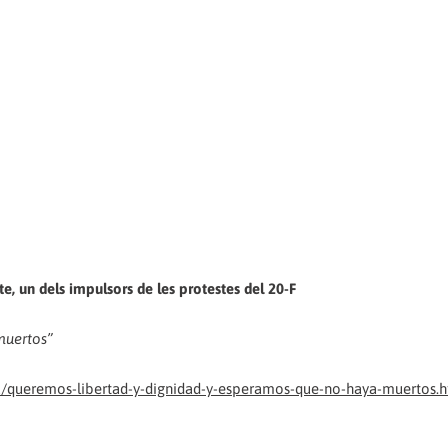
e, un dels impulsors de les protestes del 20-F
muertos”
a/queremos-libertad-y-dignidad-y-esperamos-que-no-haya-muertos.h