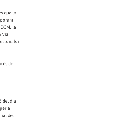
es que la
rporant
ANDCM, la
m Via
ctorials i
océs de
 del dia
 per a
rial del