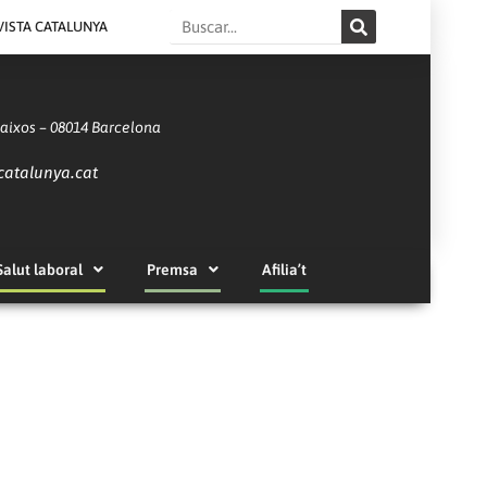
Search
VISTA CATALUNYA
Baixos – 08014 Barcelona
catalunya.cat
Salut laboral
Premsa
Afilia’t