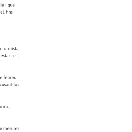
ia i que
l, fins
onformista,
estar-se ",
e febrer.
cusant-los
arroc,
re mesures