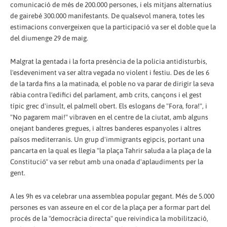
comunicació de més de 200.000 persones, i els mitjans alternatius
de gairebé 300.000 manifestants. De qualsevol manera, totes les
estimacions convergeixen que la participació va ser el doble que la
del diumenge 29 de maig.
Malgrat la gentada i la forta presència de la policia antidisturbis,
l'esdeveniment va ser altra vegada no violent i festiu. Des de les 6
de la tarda fins a la matinada, el poble no va parar de dirigir la seva
ràbia contra l'edifici del parlament, amb crits, cançons i el gest
típic grec d'insult, el palmell obert. Els eslogans de "Fora, fora!", i
"No pagarem mai!" vibraven en el centre de la ciutat, amb alguns
onejant banderes gregues, i altres banderes espanyoles i altres
països mediterranis. Un grup d'immigrants egipcis, portant una
pancarta en la qual es llegia "la plaça Tahrir saluda a la plaça de la
Constitució" va ser rebut amb una onada d'aplaudiments per la
gent.
A les 9h es va celebrar una assemblea popular gegant. Més de 5.000
persones es van asseure en el cor de la plaça per a formar part del
procés de la "democràcia directa" que reivindica la mobilització,