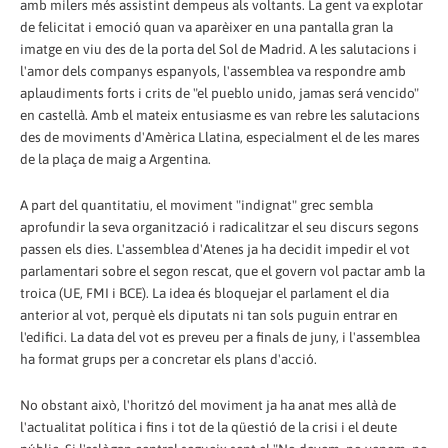
amb milers més assistint dempeus als voltants. La gent va explotar
de felicitat i emoció quan va aparèixer en una pantalla gran la
imatge en viu des de la porta del Sol de Madrid. A les salutacions i
l'amor dels companys espanyols, l'assemblea va respondre amb
aplaudiments forts i crits de "el pueblo unido, jamas será vencido"
en castellà. Amb el mateix entusiasme es van rebre les salutacions
des de moviments d'Amèrica Llatina, especialment el de les mares
de la plaça de maig a Argentina.
A part del quantitatiu, el moviment "indignat" grec sembla
aprofundir la seva organització i radicalitzar el seu discurs segons
passen els dies. L'assemblea d'Atenes ja ha decidit impedir el vot
parlamentari sobre el segon rescat, que el govern vol pactar amb la
troica (UE, FMI i BCE). La idea és bloquejar el parlament el dia
anterior al vot, perquè els diputats ni tan sols puguin entrar en
l'edifici. La data del vot es preveu per a finals de juny, i l'assemblea
ha format grups per a concretar els plans d'acció.
No obstant això, l'horitzó del moviment ja ha anat mes allà de
l'actualitat política i fins i tot de la qüestió de la crisi i el deute