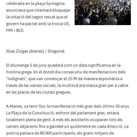
celebrada en la plaça Syntagma
anunciava que intentarà bloquejar
la votació del segon rescat que el
govern ha pactat amb la troica UE,
FMI i BCE.
Illias Ziogas (Atenes) / Diagonal
El diumenge 5 de juny quedarà com un data significativa en la
història grega. En el dotzè dia consecutiu de manifestacions dels
"indignats", que van començar el 25-M de manera espontània a
través de les xarxes socials, la multitud era massa gran per a cabre
en les places de les ciutats gregues.
A Atenes, va tenir lloc la manifestació més gran dels últims 30 anys.
La Plaça de la Constitució, enfront del parlament grec, estava
totalment plena de gent. A més els assistents ocupaven tots els
carrers adjacents fins a gairebé un quilòmetre en cada direcció. La
policia parlava de 80.000 participants, els grans mitjans de