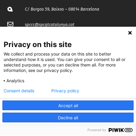
C/ Burgos 59, Baixos – 08014 Barcelona
spccc@
spcgtcatalunya.cat
935 120 481
Privacy on this site
We collect and process your data on this site to better
@CGTCatalunya
understand how it is used. You can give your consent to all or
selected purposes, or you can decline them all. For more
cgtcatalunya
information, see our privacy policy.
Analytics
CGTCatalunya
Consent details
Privacy policy
cgtcatalunya
Accept all
Decline all
Desenvolupat per
Powered by