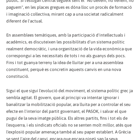
públic. Si l'eslògan central segueix sent el "No devem, no venem, no
paguem", en les places gregues es dóna lloc un procés de formació
i imaginació col·lectiva, mirant cap a una societat radicalment
diferent de l'actual.
En assemblees temàtiques, amb la participació d'intel·lectuals i
acadèmics, es discuteixen les possibilitats d'un sistema polític
realment democràtic, i una organització de la vida econòmica que
correspongui a les necessitats de tots i no als guanys dels pocs.
Fins i tot guanya terreny la idea de lluitar per a una assemblea
constituent, perquè es concretin aquests canvis en una nova
constitució.
Sigui el que sigui l'evolució del moviment, el sistema polític grec ja
sembla agitat. El govern, que al principi va intentar ignorar i
banalitzar la mobilització popular, ara lluita per a controlar el seu
efecte en l'interior del partit governant, el PASOK, i salvar el que
pugui de la seva imatge pública. Els altres partits, fins i tot els de
l'esquerra, i els sindicats oficials no se senten molt millor, atès que
l'explosió popular amenaça també al seu paper establert. A Grècia
se sent l'aire del canvi, encara que encara ningú sap la seva