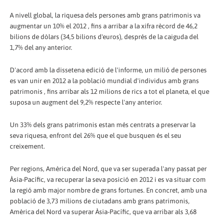
A nivell global, la riquesa dels persones amb grans patrimonis va
augmentar un 10% el 2012 , fins a arribar a la xifra rècord de 46,2
bilions de dòlars (34,5 bilions d'euros), després de la caiguda del
1,7% del any anterior.
D'acord amb la dissetena edició de l'informe, un milió de persones
es van unir en 2012 a la població mundial d'individus amb grans
patrimonis , fins arribar als 12 milions de rics a tot el planeta, el que
suposa un augment del 9,2% respecte l'any anterior.
Un 33% dels grans patrimonis estan més centrats a preservar la
seva riquesa, enfront del 26% que el que busquen és el seu
creixement.
Per regions, Amèrica del Nord, que va ser superada l'any passat per
Àsia-Pacífic, va recuperar la seva posició en 2012 i es va situar com
la regió amb major nombre de grans fortunes. En concret, amb una
població de 3,73 milions de ciutadans amb grans patrimonis,
Amèrica del Nord va superar Àsia-Pacífic, que va arribar als 3,68