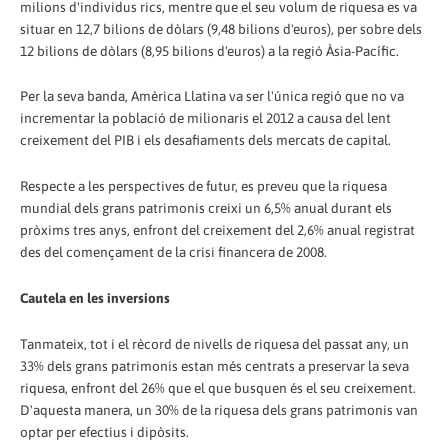
milions d'individus rics, mentre que el seu volum de riquesa es va
situar en 12,7 bilions de dòlars (9,48 bilions d'euros), per sobre dels
12 bilions de dòlars (8,95 bilions d'euros) a la regió Àsia-Pacífic.
Per la seva banda, Amèrica Llatina va ser l'única regió que no va
incrementar la població de milionaris el 2012 a causa del lent
creixement del PIB i els desafiaments dels mercats de capital.
Respecte a les perspectives de futur, es preveu que la riquesa
mundial dels grans patrimonis creixi un 6,5% anual durant els
pròxims tres anys, enfront del creixement del 2,6% anual registrat
des del començament de la crisi financera de 2008.
Cautela en les inversions
Tanmateix, tot i el rècord de nivells de riquesa del passat any, un
33% dels grans patrimonis estan més centrats a preservar la seva
riquesa, enfront del 26% que el que busquen és el seu creixement.
D'aquesta manera, un 30% de la riquesa dels grans patrimonis van
optar per efectius i dipòsits.