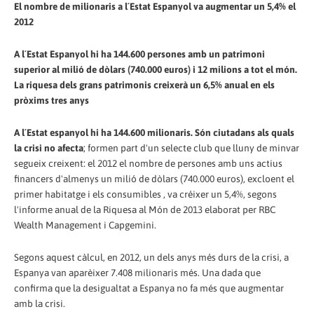
El nombre de milionaris a l´Estat Espanyol va augmentar un 5,4% el
2012
A l´Estat Espanyol hi ha 144.600 persones amb un patrimoni
superior al milió de dòlars (740.000 euros) i 12 milions a tot el món.
La riquesa dels grans patrimonis creixerà un 6,5% anual en els
pròxims tres anys
A l´Estat espanyol hi ha 144.600 milionaris. Són ciutadans als quals
la crisi no afecta
; formen part d'un selecte club que lluny de minvar
segueix creixent: el 2012 el nombre de persones amb uns actius
financers d'almenys un milió de dòlars (740.000 euros), excloent el
primer habitatge i els consumibles , va créixer un 5,4%, segons
l'informe anual de la Riquesa al Món de 2013 elaborat per RBC
Wealth Management i Capgemini.
Segons aquest càlcul, en 2012, un dels anys més durs de la crisi, a
Espanya van aparèixer 7.408 milionaris més. Una dada que
confirma que la desigualtat a Espanya no fa més que augmentar
amb la crisi.