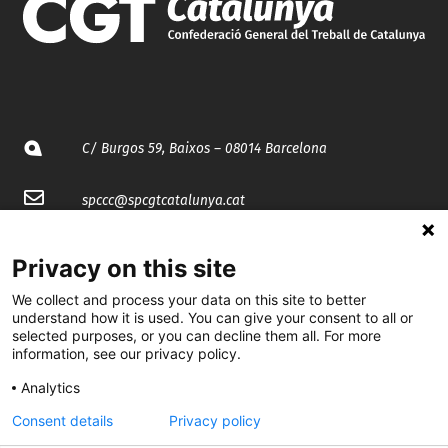
C/ Burgos 59, Baixos – 08014 Barcelona
spccc@
spcgtcatalunya.cat
935 120 481
Privacy on this site
We collect and process your data on this site to better
@CGTCatalunya
understand how it is used. You can give your consent to all or
selected purposes, or you can decline them all. For more
cgtcatalunya
information, see our privacy policy.
CGTCatalunya
Analytics
Consent details
Privacy policy
cgtcatalunya