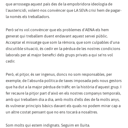
que arrossega aquest país des de la empobridora ideologia de
l'austericidi, volent-nos convèncer que LA SEVA crisi hem de pagar-
la només els treballadors.
Però se'ns vol convèncer que els problemes d'AENA els hem
generat qui treballem duent endavant aquest servei públic.
Acceptar el missatge que som la rèmora, que som culpables d'una
discutible situació, és cedir en la pèrdua de les nostres condicions
laborals per al major benefici dels grups privats a qui se'ns vol
cedir.
Però, el pitjor, és ser ingenus, doncs no som responsables, per
exemple, de l'absurda política de taxes imposada pels nous gestors
que ha dut a la major pèrdua de tràfic en la història d'aquest grup. I
fer recaure la pitjor part d'això en els nostres companys temporals,
amb qui treballem dia a dia, amb molts d'ells des de fa molts anys,
és vulnerar principis bàsics davant els quals no podem mirar cap a
un altre costat pensant que no ens tocarà a nosaltres.
Som molts qui estem indignats. Seguim en lluita.