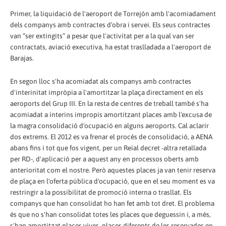
Primer, la liquidació de l'aeroport de Torrejón amb l'acomiadament
dels companys amb contractes d'obra i servei. Els seus contractes
van “ser extingits” a pesar que l'activitat per a la qual van ser
contractats, aviació executiva, ha estat traslladada a l'aeroport de
Barajas.
En segon lloc s'ha acomiadat als companys amb contractes
d'interinitat impròpia a l'amortitzar la plaça directament en els
aeroports del Grup III. En la resta de centres de treball també s'ha
acomiadat a interins impropis amortitzant places amb l'excusa de
la magra consolidació d'ocupació en alguns aeroports. Cal aclarir
dos extrems. El 2012 es va frenar el procés de consolidació, a AENA
abans fins i tot que fos vigent, per un Reial decret -altra retallada
per RD-, d'aplicació per a aquest any en processos oberts amb
anterioritat com el nostre. Però aquestes places ja van tenir reserva
de plaça en l'oferta pública d'ocupació, que en el seu moment es va
restringir a la possibilitat de promoció interna o trasllat. Els
companys que han consolidat ho han fet amb tot dret. El problema
és que no s'han consolidat totes les places que deguessin i, a més,
s'han amortitzat places vives, places diferents de les reservades en