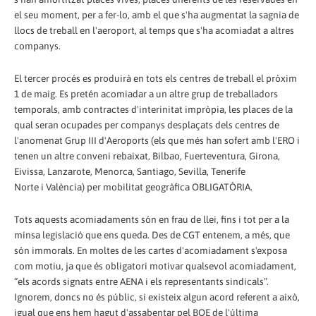
el seu moment, per a fer-lo, amb el que s'ha augmentat la sagnia de
llocs de treball en l'aeroport, al temps que s'ha acomiadat a altres
companys.
El tercer procés es produirà en tots els centres de treball el pròxim
1 de maig. Es pretén acomiadar a un altre grup de treballadors
temporals, amb contractes d'interinitat impròpia, les places de la
qual seran ocupades per companys desplaçats dels centres de
l'anomenat Grup III d'Aeroports (els que més han sofert amb l'ERO i
tenen un altre conveni rebaixat, Bilbao, Fuerteventura, Girona,
Eivissa, Lanzarote, Menorca, Santiago, Sevilla, Tenerife
Norte i València) per mobilitat geogràfica OBLIGATÒRIA.
Tots aquests acomiadaments són en frau de llei, fins i tot per a la
minsa legislació que ens queda. Des de CGT entenem, a més, que
són immorals. En moltes de les cartes d'acomiadament s'exposa
com motiu, ja que és obligatori motivar qualsevol acomiadament,
“els acords signats entre AENA i els representants sindicals”.
Ignorem, doncs no és públic, si existeix algun acord referent a això,
igual que ens hem hagut d'assabentar pel BOE de l'última