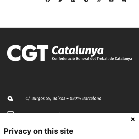
C/ Burgos 59, Baixos – 08014 Barcelona
spccc@
spcgtcatalunya.cat
935 120 481
Privacy on this site