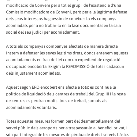
modificació de Conveni per a tot el grup i de l'existència d'una
Comissió modificadora de Conveni, però per a la legítima defensa
dels seus interessos haguessin de conèixer-lo els companys
acomiadats per a no trobar-lo en la fase documental en la sala
social del seu judici per acomiadament.
A tots els companys i companyes afectats de manera directa
instem a defensar les seves legítims drets, doncs entenem aquests
acomiadaments en frau de llei com un expedient de regulació
d'ocupació encoberta. Exigim la READMISSIÓ de tots i cadascun
dels injustament acomiadats.
Aquest segon ERO encobert ens afecta a tots; es continua la
política de liquidació dels centres de treball del Grup III i la resta
de centres es perdran molts llocs de treball, sumats als
acomiadaments voluntaris.
Totes aquestes mesures formen part del desmantellament del
servei públic dels aeroports per a traspassar-lo al benefici privat, i
són part integral de les mesures de pèrdua de drets i serveis bàsics