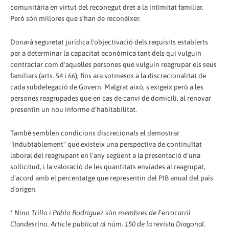
comunitària en virtut del reconegut dret a la intimitat familiar.
Però són millores que s'han de reconèixer.
Donarà seguretat jurídica l'objectivació dels requisits establerts
per a determinar la capacitat econòmica tant dels qui vulguin
contractar com d'aquelles persones que vulguin reagrupar els seus
familiars (arts. 54 i 66), fins ara sotmesos a la discrecionalitat de
cada subdelegació de Govern. Malgrat això, s'exigeix però a les
persones reagrupades que en cas de canvi de domicili, al renovar
presentin un nou informe d'habitabilitat.
També semblen condicions discrecionals el demostrar
"indubtablement" que existeix una perspectiva de continuïtat
laboral del reagrupant en l'any següent a la presentació d'una
sol·licitud, i la valoració de les quantitats enviades al reagrupat,
d'acord amb el percentatge que representin del PIB anual del país
d'origen.
*
Nino Trillo i Pablo Rodríguez són membres de Ferrocarril
Clandestino. Article publicat al núm. 150 de la revista Diagonal.