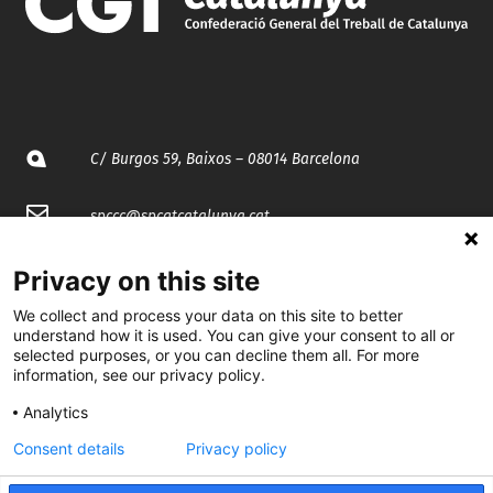
C/ Burgos 59, Baixos – 08014 Barcelona
spccc@
spcgtcatalunya.cat
935 120 481
Privacy on this site
We collect and process your data on this site to better
@CGTCatalunya
understand how it is used. You can give your consent to all or
selected purposes, or you can decline them all. For more
information, see our privacy policy.
cgtcatalunya
Analytics
CGTCatalunya
Consent details
Privacy policy
cgtcatalunya