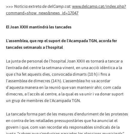
>>>
Notícia extreta de delCamp.cat
:
www.delcamp.cat/index.php?
command=show_news&news_id=17047
El Joan XXIII mantindrà les tancades
L'assemblea, que rep el suport de l'Acampada TGN, acorda fer
tancades setmanals a l'hospital
La junta de personal de l'hospital Joan XXIII es tornarà a tancar a
l'entrada del centre la setmana vinent, en una acció idèntica a la
que s'ha fet aquests dies, convocada dimarts (10 h) i fins a
l'assemblea de dimecres (14 h). L'assemblea ho va acordar
d'aquesta manera en la reunió que van mantenir ahir, com cada
dimecres, a l'accés al centre, a la qual es va unir i va donar suport
un grup de membres de l'Acampada TGN.
La tancada forma part de les mesures d'enduriment de les protestes
en contra de les retallades pressupostàries que ha anunciat el
govern i que, com van recordar els responsables sindicals de la
junta, “sabem que s'enduriran passades les eleccions municipals”.