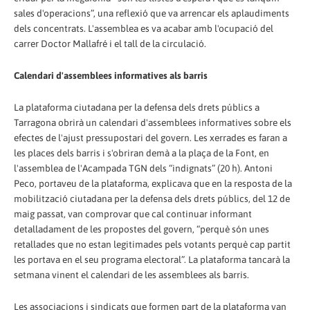
sales d'operacions”, una reflexió que va arrencar els aplaudiments
dels concentrats. L'assemblea es va acabar amb l'ocupació del
carrer Doctor Mallafré i el tall de la circulació.
Calendari d'assemblees informatives als barris
La plataforma ciutadana per la defensa dels drets públics a
Tarragona obrirà un calendari d'assemblees informatives sobre els
efectes de l'ajust pressupostari del govern. Les xerrades es faran a
les places dels barris i s'obriran demà a la plaça de la Font, en
l'assemblea de l'Acampada TGN dels “indignats” (20 h). Antoni
Peco, portaveu de la plataforma, explicava que en la resposta de la
mobilització ciutadana per la defensa dels drets públics, del 12 de
maig passat, van comprovar que cal continuar informant
detalladament de les propostes del govern, “perquè són unes
retallades que no estan legitimades pels votants perquè cap partit
les portava en el seu programa electoral”. La plataforma tancarà la
setmana vinent el calendari de les assemblees als barris.
Les associacions i sindicats que formen part de la plataforma van