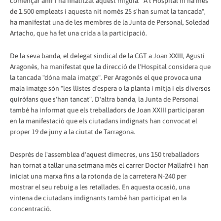
començar ahir i ha finalitzat aquest migdia. "A l'Hospital hi ha més
de 1.500 empleats i aquesta nit només 25 s'han sumat la tancada",
ha manifestat una de les membres de la Junta de Personal, Soledad
Artacho, que ha fet una crida a la participació.
De la seva banda, el delegat sindical de la CGT a Joan XXIII, Agustí
Aragonès, ha manifestat que la direcció de l'Hospital considera que
la tancada "dóna mala imatge". Per Aragonès el que provoca una
mala imatge són "les llistes d'espera o la planta i mitja i els diversos
quiròfans que s'han tancat". D'altra banda, la Junta de Personal
també ha informat que els treballadors de Joan XXIII participaran
en la manifestació que els ciutadans indignats han convocat el
proper 19 de juny a la ciutat de Tarragona.
Després de l'assemblea d'aquest dimecres, uns 150 treballadors
han tornat a tallar una setmana més el carrer Doctor Mallafré i han
iniciat una marxa fins a la rotonda de la carretera N-240 per
mostrar el seu rebuig a les retallades. En aquesta ocasió, una
vintena de ciutadans indignants també han participat en la
concentració.