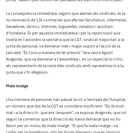
La conseqüència immediata, segons que alerten els sindicats, és la
no-renovació de 136 contractes que afecten facultatius, infermeres,
llevadores, tècnics, dietistes, logopedes, zeladors i auxiliars
d'hoteleria. És per aquesta immediatesa i per la repercussió que
tindrà en l'assistència sanitària que la CGT, sindicat majoritari a la
junta de personal, va demanar més i major suport a l'acció de la
tancada: “És l'única manera de fer pressió”, feia veure Agustí
Aragonès, que va demanar a l'assemblea i, en un especial to crític,
als representants de la resta dels sindicats amb representació a la
junta que s'hi afegeixin.
Mala imatge
Una trentena de persones han passat la nit a l'entrada de l'hospital,
un número que des de la CGT es considera insuficient: “Els fa molt
mal –a la direcció– que ens tanquem”, va exposar Aragonès, que tot
seguit va comentar que la direcció els havia demanat que no ho
fessin per un motiu de mala imatge. “El que fa mala imatge –va
cridar per la megafonia– són les llistes d'espera i que es tanquin