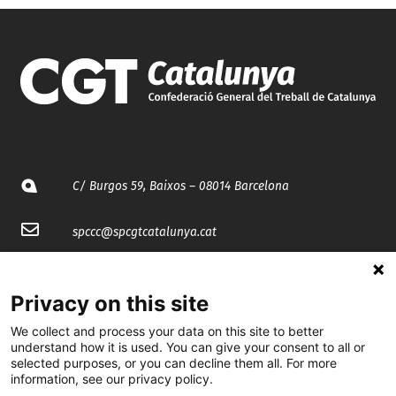
C/ Burgos 59, Baixos – 08014 Barcelona
spccc@
spcgtcatalunya.cat
935 120 481
Privacy on this site
@CGTCatalunya
We collect and process your data on this site to better
understand how it is used. You can give your consent to all or
selected purposes, or you can decline them all. For more
cgtcatalunya
information, see our privacy policy.
CGTCatalunya