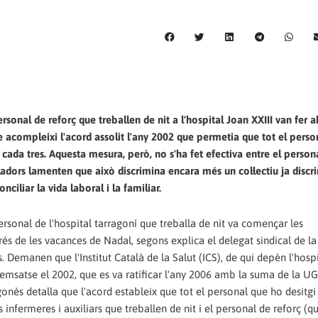
personal de reforç que treballen de nit a l'hospital Joan XXIII van fer a
ue acompleixi l'acord assolit l'any 2002 que permetia que tot el pers
cada tres. Aquesta mesura, però, no s'ha fet efectiva entre el person
lladors lamenten que això discrimina encara més un col·lectiu ja discr
ciliar la vida laboral i la familiar.
personal de l'hospital tarragoní que treballa de nit va començar les
rés de les vacances de Nadal, segons explica el delegat sindical de la
. Demanen que l'Institut Català de la Salut (ICS), de qui depèn l'hosp
Cemsatse el 2002, que es va ratificar l'any 2006 amb la suma de la UGT
onès detalla que l'acord estableix que tot el personal que ho desitgi
 infermeres i auxiliars que treballen de nit i el personal de reforç (q