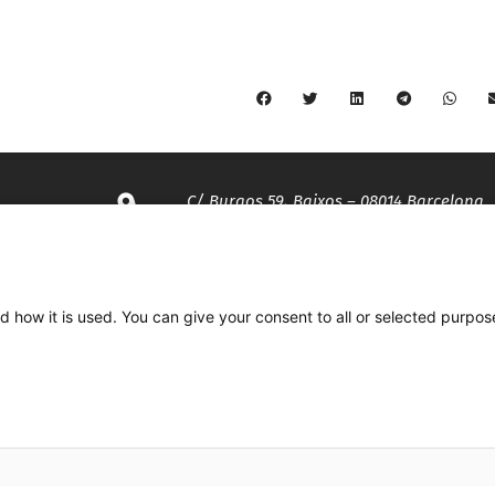
C/ Burgos 59, Baixos – 08014 Barcelona
spccc@
spcgtcatalunya.cat
d how it is used. You can give your consent to all or selected purpos
935 120 481
Desenvolupat per