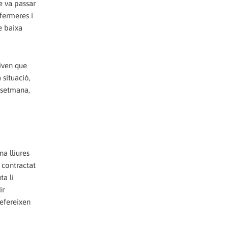
e va passar
nfermeres i
de baixa
tiven que
 situació,
e setmana,
a lliures
 contractat
ta li
ir
refereixen