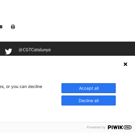
@CGTCatalunya
cgtcatalunya
CGTCatalunya
cgtcatalunya
es, or you can decline
Accept all
Decline all
Powered by