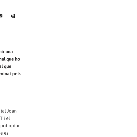
hir una
onal que ho
al que
iminat pels
ital Joan
 i el
 pot optar
ue es