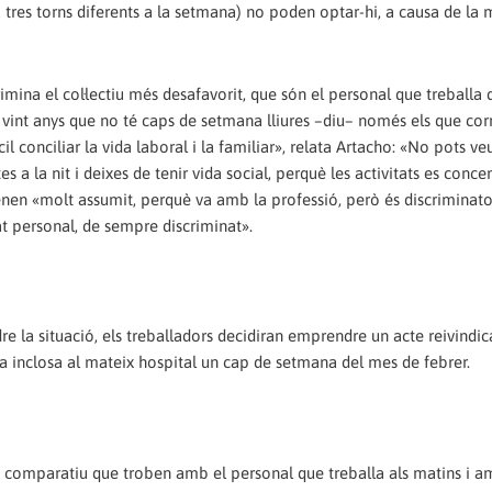
fa tres torns diferents a la setmana) no poden optar-hi, a causa de la
imina el col·lectiu més desafavorit, que són el personal que treballa d
a vint anys que no té caps de setmana lliures –diu– només els que co
conciliar la vida laboral i la familiar», relata Artacho: «No pots veur
s a la nit i deixes de tenir vida social, perquè les activitats es conce
enen «molt assumit, perquè va amb la professió, però és discriminato
at personal, de sempre discriminat».
ldre la situació, els treballadors decidiran emprendre un acte reivindic
a inclosa al mateix hospital un cap de setmana del mes de febrer.
ge comparatiu que troben amb el personal que treballa als matins i a