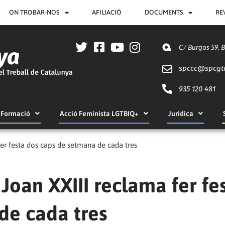
ON TROBAR-NOS
AFILIACIÓ
DOCUMENTS
RE
C/ Burgos 59, 
spccc@
spcgt
935 120 481
Formació
Acció Feminista LGTBIQ+
Jurídica
fer festa dos caps de setmana de cada tres
 Joan XXIII reclama fer fe
de cada tres