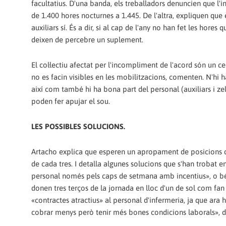
facultatius. D'una banda, els treballadors denuncien que l'
de 1.400 hores nocturnes a 1.445. De l'altra, expliquen que
auxiliars sí. És a dir, si al cap de l'any no han fet les hores
deixen de percebre un suplement.
El col·lectiu afectat per l'incompliment de l'acord són un 
no es facin visibles en les mobilitzacions, comenten. N'hi h
així com també hi ha bona part del personal (auxiliars i ze
poden fer apujar el sou.
LES POSSIBLES SOLUCIONS.
Artacho explica que esperen un apropament de posicions de 
de cada tres. I detalla algunes solucions que s'han trobat e
personal només pels caps de setmana amb incentius», o bé l
donen tres terços de la jornada en lloc d'un de sol com fan 
«contractes atractius» al personal d'infermeria, ja que ara 
cobrar menys però tenir més bones condicions laborals», d