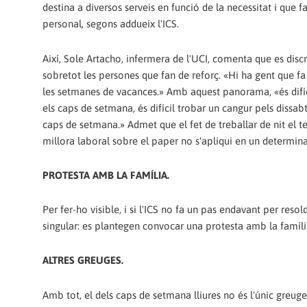
destina a diversos serveis en funció de la necessitat i que 
personal, segons addueix l'ICS.
Així, Sole Artacho, infermera de l'UCI, comenta que es discr
sobretot les persones que fan de reforç. «Hi ha gent que f
les setmanes de vacances.» Amb aquest panorama, «és difícil 
els caps de setmana, és difícil trobar un cangur pels dissabte
caps de setmana.» Admet que el fet de treballar de nit el t
millora laboral sobre el paper no s'apliqui en un determin
PROTESTA AMB LA FAMÍLIA.
Per fer-ho visible, i si l'ICS no fa un pas endavant per reso
singular: es plantegen convocar una protesta amb la famíli
ALTRES GREUGES.
Amb tot, el dels caps de setmana lliures no és l'únic greu