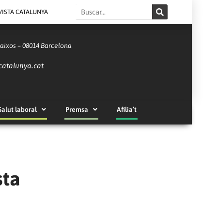
Search
VISTA CATALUNYA
Baixos – 08014 Barcelona
catalunya.cat
Salut laboral
Premsa
Afilia’t
sta