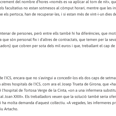
increment del nombre d'hores «només es va aplicar al torn de nit», qu
 els facultatius no estan sotmesos al còmput horari, mentre que les i
 que els pertoca, han de recuperar-les, i si estan més de vint-i-un dies 
centenar de persones, però entre ells també hi ha diferències, que mo
a que són personal fix i d'altres de contractats, que temen per la seva
ladors) que cobren per sota dels mil euros i que, treballant el cap d
l'ICS, encara que no s'avingui a concedir-los els dos caps de setman
n altres hospitals de l'ICS, com ara el Josep Trueta de Girona, que «ha
'hospital de Tortosa Verge de la Cinta, «on a una infermera substitu
al Joan XXIII». Els treballadors veuen que la solució també seria ofer
hi ha molta demanda d'aquest col·lectiu. «A vegades, les infermeres p
iu Artacho.