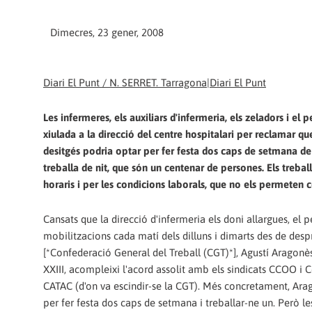
Dimecres, 23 gener, 2008
Diari El Punt / N. SERRET. Tarragona|Diari El Punt
Les infermeres, els auxiliars d'infermeria, els zeladors i el 
xiulada a la direcció del centre hospitalari per reclamar q
desitgés podria optar per fer festa dos caps de setmana de 
treballa de nit, que són un centenar de persones. Els treba
horaris i per les condicions laborals, que no els permeten con
Cansats que la direcció d'infermeria els doni allargues, el 
mobilitzacions cada matí dels dilluns i dimarts des de desp
[*Confederació General del Treball (CGT)*], Agustí Aragonès
XXIII, acompleixi l'acord assolit amb els sindicats CCOO i 
CATAC (d'on va escindir-se la CGT). Més concretament, Arag
per fer festa dos caps de setmana i treballar-ne un. Però les