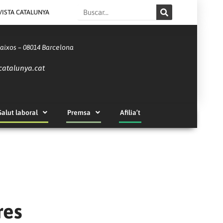
Search
VISTA CATALUNYA
Baixos – 08014 Barcelona
catalunya.cat
Salut laboral
Premsa
Afilia’t
res