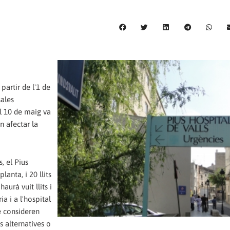
partir de l'1 de
sales
el 10 de maig va
n afectar la
, el Pius
lanta, i 20 llits
aurà vuit llits i
a i a l'hospital
ue consideren
s alternatives o