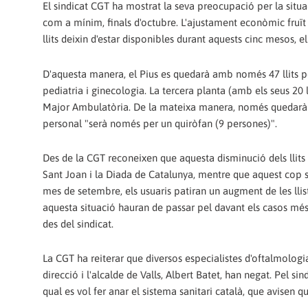
El sindicat CGT ha mostrat la seva preocupació per la situaci
com a mínim, finals d'octubre. L'ajustament econòmic fruït 
llits deixin d'estar disponibles durant aquests cinc mesos, e
D'aquesta manera, el Pius es quedarà amb només 47 llits pe
pediatria i ginecologia. La tercera planta (amb els seus 20 ll
Major Ambulatòria. De la mateixa manera, només quedarà un 
personal "serà només per un quiròfan (9 persones)".
Des de la CGT reconeixen que aquesta disminució dels llits
Sant Joan i la Diada de Catalunya, mentre que aquest cop s
mes de setembre, els usuaris patiran un augment de les lli
aquesta situació hauran de passar pel davant els casos més g
des del sindicat.
La CGT ha reiterar que diversos especialistes d'oftalmologia
direcció i l'alcalde de Valls, Albert Batet, han negat. Pel sin
qual es vol fer anar el sistema sanitari català, que avisen 