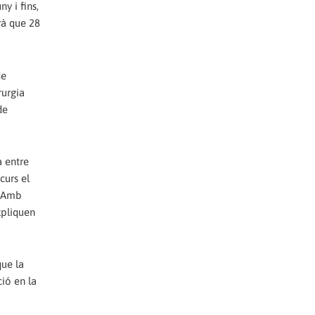
y i fins,
rà que 28
de
rurgia
de
a entre
curs el
 "Amb
xpliquen
que la
ció en la