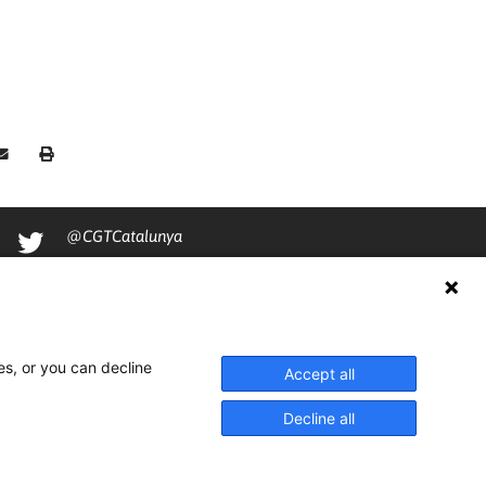
@CGTCatalunya
cgtcatalunya
CGTCatalunya
cgtcatalunya
es, or you can decline
Accept all
Decline all