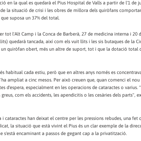
ó en la qual es quedarà el Pius Hospital de Valls a partir de l'1 de jun
de la situació de crisi i les obres de millora dels quiròfans comporta
l que suposa un 37% del total.
r tot l'Alt Camp i la Conca de Barberà, 27 de medicina interna i 20 
its) quedarà tancada, així com els vuit llits i les sis butaques de la Ci
quiròfan obert, més un altre de suport, tot i que la dotació total 
 és habitual cada estiu, però que en altres anys només es concentrav
'ha ampliat a cinc mesos. Per això creuen que, quan comenci el nou 
stes d'espera, especialment en les operacions de cataractes o varius.
reus, com els accidents, les apendicitis o les cesàries dels parts", e
 i cataractes han deixat el centre per les pressions rebudes, una fet 
dicat, la situació que està vivint el Pius és un clar exemple de la direc
que s'està encaminant a passos de gegant cap a la privatització.