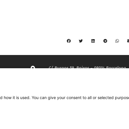
C/ Burgos 59, Baixos – 08014 Barcelona
spccc@
spcgtcatalunya.cat
d how it is used. You can give your consent to all or selected purpos
935 120 481
Desenvolupat per