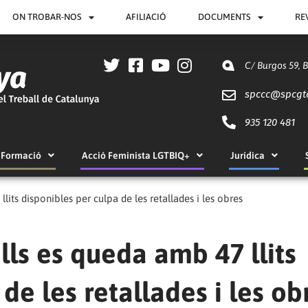
ON TROBAR-NOS
AFILIACIÓ
DOCUMENTS
RE
C/ Burgos 59, 
spccc@
spcgt
935 120 481
Formació
Acció Feminista LGTBIQ+
Jurídica
lits disponibles per culpa de les retallades i les obres
lls es queda amb 47 llits
de les retallades i les ob