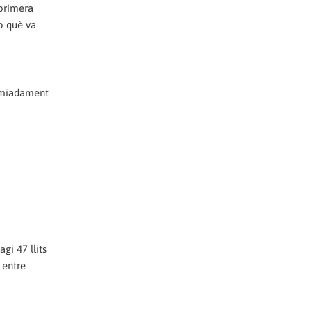
 primera
mb què va
comiadament
gi 47 llits
 entre