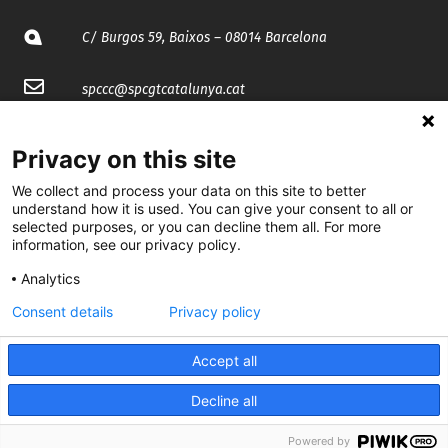
C/ Burgos 59, Baixos – 08014 Barcelona
spccc@
spcgtcatalunya.cat
935 120 481
Privacy on this site
We collect and process your data on this site to better
@CGTCatalunya
understand how it is used. You can give your consent to all or
selected purposes, or you can decline them all. For more
cgtcatalunya
information, see our privacy policy.
CGTCatalunya
Analytics
Consent details
Privacy policy
cgtcatalunya
Accept all
Decline all
Desenvolupat per
Powered by