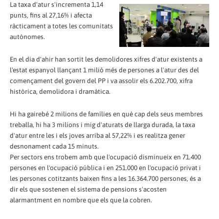
La taxa d'atur s'incrementa 1,14
punts, fins al 27,16% i afecta
ràcticament a totes les comunitats
autònomes.
En el dia d'ahir han sortit les demolidores xifres d'atur existents a
l'estat espanyol llançant 1 milió més de persones a l'atur des del
començament del govern del PP i va assolir els 6.202.700, xifra
històrica, demolidora i dramàtica.
Hi ha gairebé 2 milions de famílies en què cap dels seus membres
treballa, hi ha 3 milions i mig d'aturats de llarga durada, la taxa
d'atur entre les i els joves arriba al 57,22% i es realitza gener
desnonament cada 15 minuts.
Per sectors ens trobem amb que l'ocupació disminueix en 71.400
persones en l'ocupació pública i en 251.000 en l'ocupació privat i
les persones cotitzants baixen fins a les 16.364.700 persones, és a
dir els que sostenen el sistema de pensions s'acosten
alarmantment en nombre que els que la cobren.