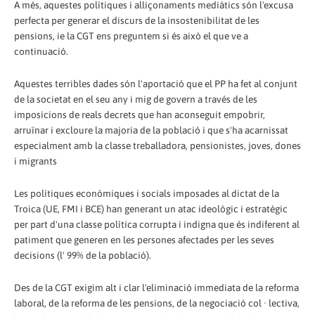
A més, aquestes polítiques i alliçonaments mediàtics són l'excusa
perfecta per generar el discurs de la insostenibilitat de les
pensions, ie la CGT ens preguntem si és això el que ve a
continuació.
Aquestes terribles dades són l'aportació que el PP ha fet al conjunt
de la societat en el seu any i mig de govern a través de les
imposicions de reals decrets que han aconseguit empobrir,
arruïnar i excloure la majoria de la població i que s'ha acarnissat
especialment amb la classe treballadora, pensionistes, joves, dones
i migrants
Les polítiques econòmiques i socials imposades al dictat de la
Troica (UE, FMI i BCE) han generant un atac ideològic i estratègic
per part d'una classe política corrupta i indigna que és indiferent al
patiment que generen en les persones afectades per les seves
decisions (l' 99% de la població).
Des de la CGT exigim alt i clar l'eliminació immediata de la reforma
laboral, de la reforma de les pensions, de la negociació col · lectiva,