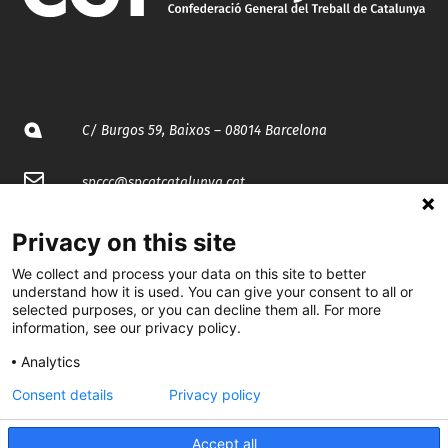
C/ Burgos 59, Baixos – 08014 Barcelona
spccc@
spcgtcatalunya.cat
935 120 481
Privacy on this site
We collect and process your data on this site to better
@CGTCatalunya
understand how it is used. You can give your consent to all or
selected purposes, or you can decline them all. For more
information, see our privacy policy.
cgtcatalunya
Analytics
CGTCatalunya
Consent details
Privacy policy
cgtcatalunya
Accept all