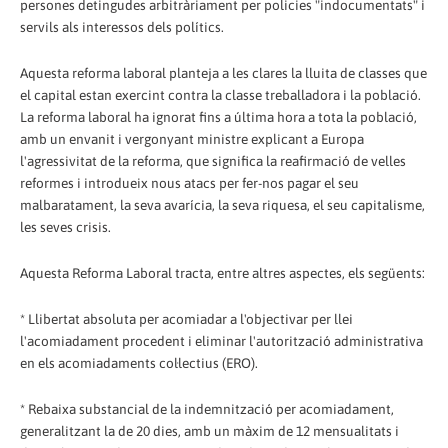
persones detingudes arbitràriament per policies "indocumentats" i
servils als interessos dels polítics.
Aquesta reforma laboral planteja a les clares la lluita de classes que
el capital estan exercint contra la classe treballadora i la població.
La reforma laboral ha ignorat fins a última hora a tota la població,
amb un envanit i vergonyant ministre explicant a Europa
l'agressivitat de la reforma, que significa la reafirmació de velles
reformes i introdueix nous atacs per fer-nos pagar el seu
malbaratament, la seva avarícia, la seva riquesa, el seu capitalisme,
les seves crisis.
Aquesta Reforma Laboral tracta, entre altres aspectes, els següents:
* Llibertat absoluta per acomiadar a l'objectivar per llei
l'acomiadament procedent i eliminar l'autorització administrativa
en els acomiadaments col·lectius (ERO).
* Rebaixa substancial de la indemnització per acomiadament,
generalitzant la de 20 dies, amb un màxim de 12 mensualitats i