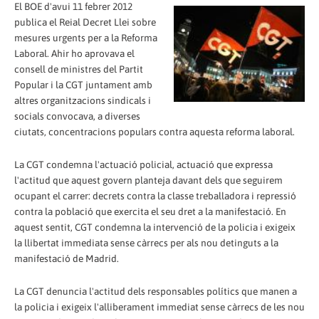
El BOE d'avui 11 febrer 2012
publica el Reial Decret Llei sobre
mesures urgents per a la Reforma
Laboral. Ahir ho aprovava el
consell de ministres del Partit
Popular i la CGT juntament amb
altres organitzacions sindicals i
socials convocava, a diverses
ciutats, concentracions populars contra aquesta reforma laboral.
La CGT condemna l'actuació policial, actuació que expressa
l'actitud que aquest govern planteja davant dels que seguirem
ocupant el carrer: decrets contra la classe treballadora i repressió
contra la població que exercita el seu dret a la manifestació. En
aquest sentit, CGT condemna la intervenció de la policia i exigeix ​​
la llibertat immediata sense càrrecs per als nou detinguts a la
manifestació de Madrid.
La CGT denuncia l'actitud dels responsables polítics que manen a
la policia i exigeix ​​l'alliberament immediat sense càrrecs de les nou