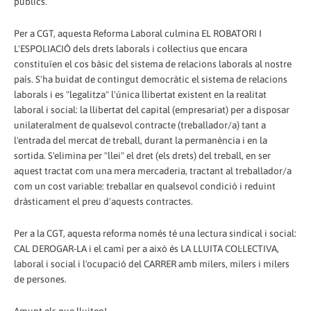
públics.
Per a CGT, aquesta Reforma Laboral culmina EL ROBATORI I
L'ESPOLIACIÓ dels drets laborals i col·lectius que encara
constituïen el cos bàsic del sistema de relacions laborals al nostre
país. S'ha buidat de contingut democràtic el sistema de relacions
laborals i es "legalitza" l'única llibertat existent en la realitat
laboral i social: la llibertat del capital (empresariat) per a disposar
unilateralment de qualsevol contracte (treballador/a) tant a
l'entrada del mercat de treball, durant la permanència i en la
sortida. S'elimina per "llei" el dret (els drets) del treball, en ser
aquest tractat com una mera mercaderia, tractant al treballador/a
com un cost variable: treballar en qualsevol condició i reduint
dràsticament el preu d'aquests contractes.
Per a la CGT, aquesta reforma només té una lectura sindical i social:
CAL DEROGAR-LA i el camí per a això és LA LLUITA COL·LECTIVA,
laboral i social i l'ocupació del CARRER amb milers, milers i milers
de persones.
Amunt els que lluiten!