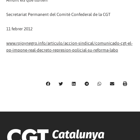
Secretariat Permanent del Comitè Confederal de la CGT
11 febrer 2012
www.rojoynegro.info/articulo/accion-sindical/comunicado-cgt-el-
pp-impone-real-decreto-represion-policial-su-reforma-labo