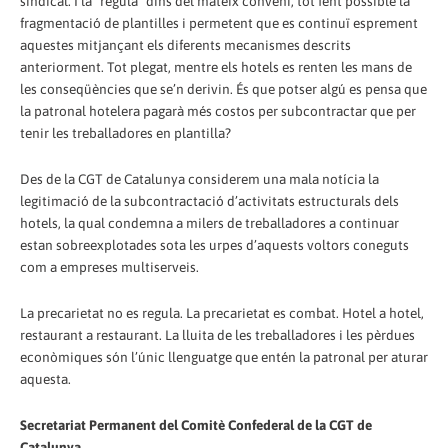
sindical. I la “regula” dins del mateix conveni, tot fent possible la
fragmentació de plantilles i permetent que es continuï esprement
aquestes mitjançant els diferents mecanismes descrits
anteriorment. Tot plegat, mentre els hotels es renten les mans de
les conseqüències que se’n derivin. És que potser algú es pensa que
la patronal hotelera pagarà més costos per subcontractar que per
tenir les treballadores en plantilla?
Des de la CGT de Catalunya considerem una mala notícia la
legitimació de la subcontractació d’activitats estructurals dels
hotels, la qual condemna a milers de treballadores a continuar
estan sobreexplotades sota les urpes d’aquests voltors coneguts
com a empreses multiserveis.
La precarietat no es regula. La precarietat es combat. Hotel a hotel,
restaurant a restaurant. La lluita de les treballadores i les pèrdues
econòmiques són l’únic llenguatge que entén la patronal per aturar
aquesta.
Secretariat Permanent del Comitè Confederal de la CGT de
Catalunya