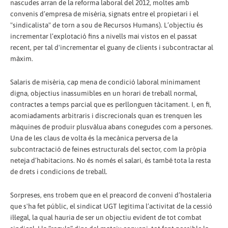
nascudes arran de la reforma laboral del 2012, moltes amb
convenis d’empresa de misèria, signats entre el propietari i el
"sindicalista" de torn a sou de Recursos Humans). L’objectiu és
incrementar l’explotació fins a nivells mai vistos en el passat
recent, per tal d'incrementar el guany de clients i subcontractar al
màxim.
Salaris de misèria, cap mena de condició laboral mínimament
digna, objectius inassumibles en un horari de treball normal,
contractes a temps parcial que es perllonguen tàcitament. I, en fi,
acomiadaments arbitraris i discrecionals quan es trenquen les
màquines de produir plusvàlua abans conegudes com a persones.
Una de les claus de volta és la mecànica perversa de la
subcontractació de feines estructurals del sector, com la pròpia
neteja d’habitacions. No és només el salari, és també tota la resta
de drets i condicions de treball.
Sorpreses, ens trobem que en el preacord de conveni d’hostaleria
que s'ha fet públic, el sindicat UGT legitima l’activitat de la cessió
il·legal, la qual hauria de ser un objectiu evident de tot combat