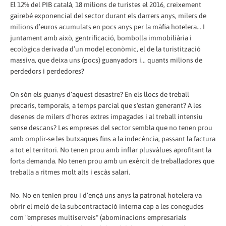
El 12% del PIB català, 18 milions de turistes el 2016, creixement
gairebé exponencial del sector durant els darrers anys, milers de
milions d’euros acumulats en pocs anys per la màfia hotelera... I
juntament amb això, gentrificació, bombolla immobiliària i
ecològica derivada d’un model econòmic, el de la turistització
massiva, que deixa uns (pocs) guanyadors i... quants milions de
perdedors i perdedores?
On són els guanys d’aquest desastre? En els llocs de treball
precaris, temporals, a temps parcial que s'estan generant? A les
desenes de milers d’hores extres impagades i al treball intensiu
sense descans? Les empreses del sector sembla que no tenen prou
amb omplir-se les butxaques fins a la indecència, passant la factura
a tot el territori. No tenen prou amb inflar plusvàlues aprofitant la
forta demanda. No tenen prou amb un exèrcit de treballadores que
treballa a ritmes molt alts i escàs salari.
No. No en tenien prou i d’ençà uns anys la patronal hotelera va
obrir el meló de la subcontractació interna cap a les conegudes
com "empreses multiserveis" (abominacions empresarials