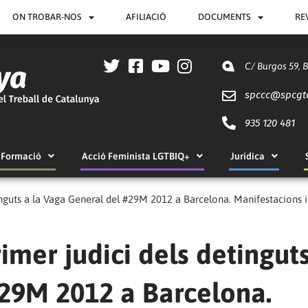
ON TROBAR-NOS
AFILIACIÓ
DOCUMENTS
RE
C/ Burgos 59, 
spccc@
spcgt
935 120 481
Formació
Acció Feminista LGTBIQ+
Jurídica
tinguts a la Vaga General del #29M 2012 a Barcelona. Manifestacions i 
rimer judici dels detingut
#29M 2012 a Barcelona.