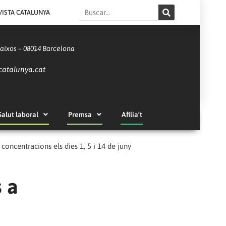
Search
VISTA CATALUNYA
Baixos – 08014 Barcelona
catalunya.cat
Salut laboral
Premsa
Afilia’t
concentracions els dies 1, 5 i 14 de juny
s a