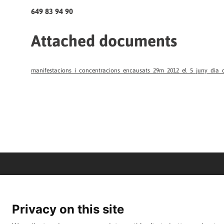
649 83 94 90
Attached documents
manifestacions_i_concentracions_encausats_29m_2012_el_5_juny_dia_d
Privacy on this site