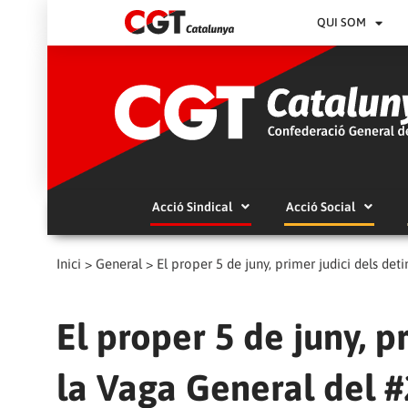
QUI SOM
Acció Sindical
Acció Social
Inici
>
General
>
El proper 5 de juny, primer judici dels de
El proper 5 de juny, p
la Vaga General del 