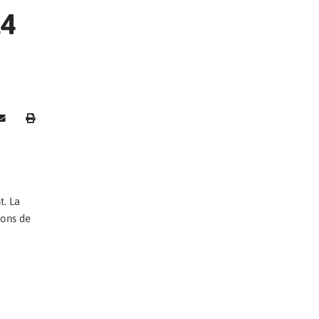
14
t. La
ions de