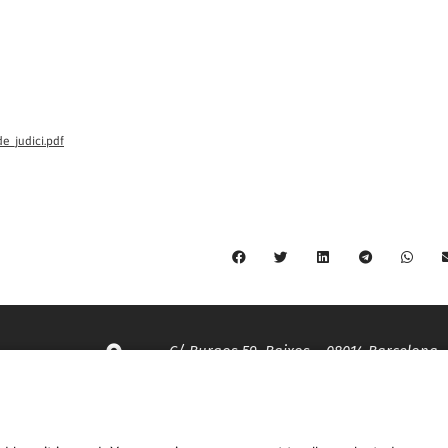
e_judici.pdf
C/ Burgos 59, Baixos – 08014 Barcelona
spccc@
spcgtcatalunya.cat